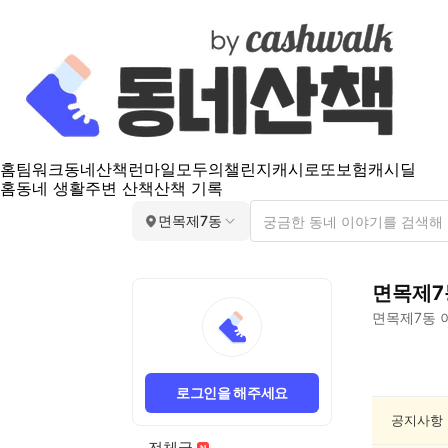
홈
팀워크
동네산책
런마일
모두의챌린지
캐시로또
보험
캐시딜
홈
동네 생활
주변 산책
산책 기록
면목제7동
면목제7
면목제7동
면
목
로그인을 해주세요
제
7
공지사항
동
전체글