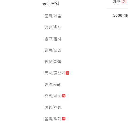
체조
[
2
]
동네모임
3008 
문화/예술
공연/축제
종교/봉사
친목/모임
인문/과학
독서/글쓰기
반려동물
요리/제조
여행/캠핑
음악/악기