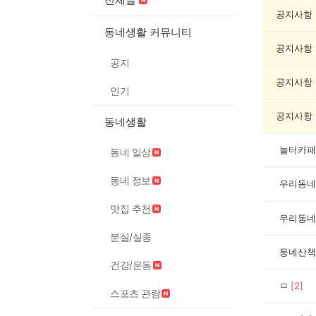
동
네
공지사항
인
동네생활 커뮤니티
증
공지사항
했
공지
어
요
공지사항
인기
게
시
공지사항
동네생활
글
목
록
놀터카패
동네 일상
동네 정보
우리동네
맛집 추천
우리동네
분실/실종
동네산책
건강/운동
ㅁ
[
2
]
스포츠 관람