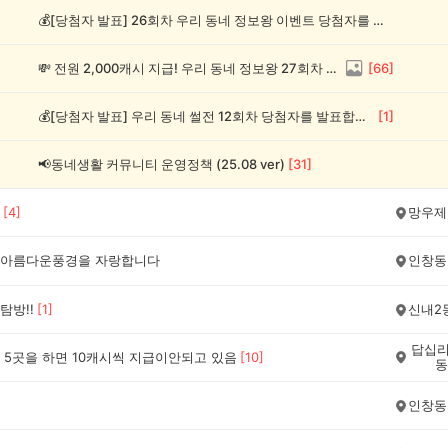
💰[당첨자 발표] 26회차 우리 동네 정보왕 이벤트 당첨자를 발표합니다!
💸 전원 2,000캐시 지급! 우리 동네 정보왕 27회차 (~8/10)
[
66
]
💰[당첨자 발표] 우리 동네 썰전 12회차 당첨자를 발표합니다!
[
1
]
📢동네생활 커뮤니티 운영정책 (25.08 ver)
[
31
]
[
4
]
망우제
아름다운풍경을 자랑합니다
인창동
탐방!!
[
1
]
신내2
답십리
 5곳을 하면 10캐시씩 지급이안되고 있음
[
10
]
동
인창동