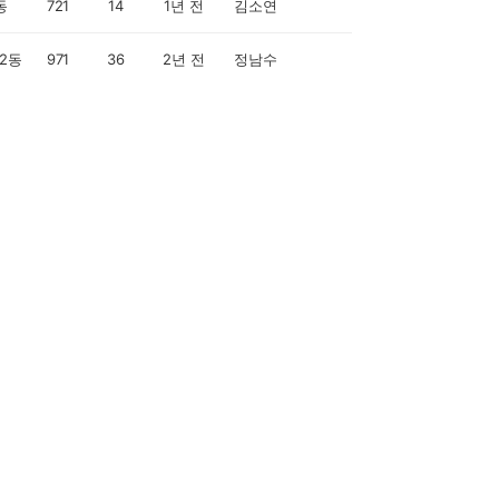
동
721
14
1년 전
김소연
2동
971
36
2년 전
정남수