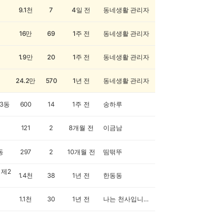
9.1천
7
4일 전
동네생활 관리자
16만
69
1주 전
동네생활 관리자
1.9만
20
1주 전
동네생활 관리자
24.2만
570
1년 전
동네생활 관리자
3동
600
14
1주 전
송하루
121
2
8개월 전
이금남
동
297
2
10개월 전
띰떢뚜
제2
1.4천
38
1년 전
한동동
1.1천
30
1년 전
나는 천사입니다^^