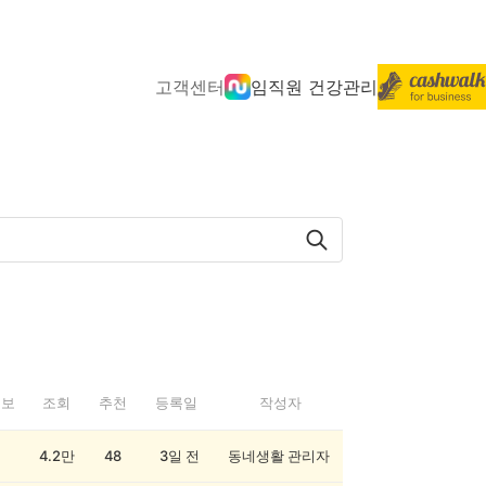
고객센터
임직원 건강관리
정보
조회
추천
등록일
작성자
4.2만
48
3일 전
동네생활 관리자