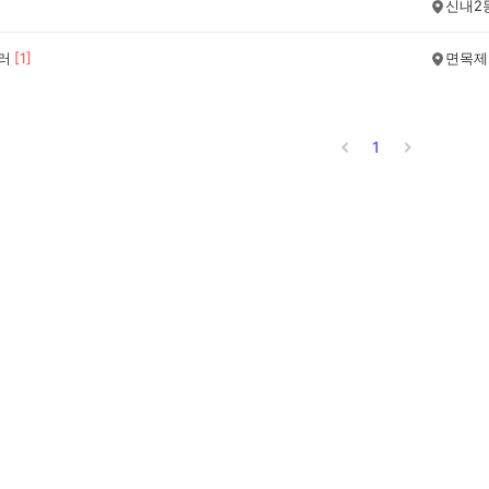
신내2
에러
[
1
]
면목제
1