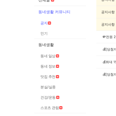
글
목
동네생활 커뮤니티
록
공지사항
공지
공지사항
인기
동네생활
동네 일상
동네 정보
맛집 추천
분실/실종
건강/운동
스포츠 관람