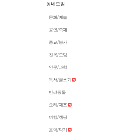
동네모임
문화/예술
공연/축제
종교/봉사
친목/모임
인문/과학
독서/글쓰기
반려동물
요리/제조
여행/캠핑
음악/악기