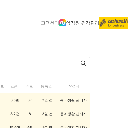
고객센터
임직원 건강관리
정보
조회
추천
등록일
작성자
3.5만
37
2일 전
동네생활 관리자
8.2천
6
3일 전
동네생활 관리자
15.6만
68
1주 전
동네생활 관리자