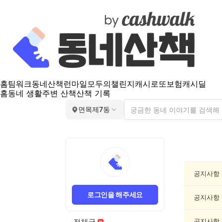
홈
팀워크
동네산책
런마일
모두의챌린지
캐시로또
보험
캐시딜
홈
동네 생활
주변 산책
산책 기록
면목제7동
면
목
제
7
공지사항
동
공
로그인을 해주세요
지
공지사항
게
시
전체글
공지사항