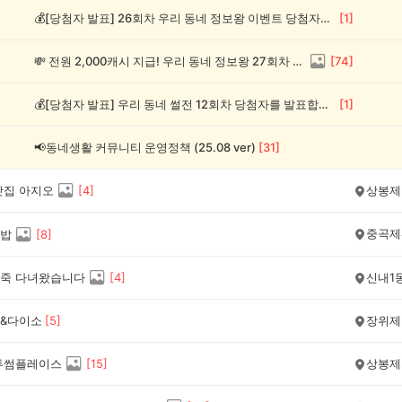
💰[당첨자 발표] 26회차 우리 동네 정보왕 이벤트 당첨자를 발표합니다!
[
1
]
💸 전원 2,000캐시 지급! 우리 동네 정보왕 27회차 (~8/10)
[
74
]
💰[당첨자 발표] 우리 동네 썰전 12회차 당첨자를 발표합니다!
[
1
]
📢동네생활 커뮤니티 운영정책 (25.08 ver)
[
31
]
맛집 아지오
[
4
]
상봉제
중곡제
밥
[
8
]
죽 다녀왔습니다
[
4
]
신내1
&다이소
[
5
]
장위제
투썸플레이스
[
15
]
상봉제