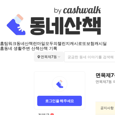
홈
팀워크
동네산책
런마일
모두의챌린지
캐시로또
보험
캐시딜
홈
동네 생활
주변 산책
산책 기록
면목제7동
면목제7
면목제7동
면
목
로그인을 해주세요
제
7
공지사항
동
전체글