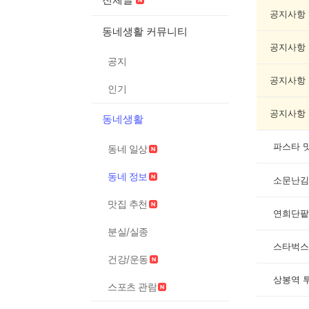
동
네
공지사항
정
동네생활 커뮤니티
보
공지사항
게
공지
시
글
공지사항
인기
목
록
공지사항
동네생활
파스타 
동네 일상
동네 정보
소문난김
맛집 추천
연희단팥
분실/실종
스타벅스
건강/운동
상봉역 
스포츠 관람