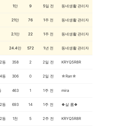
1만
9
5일 전
동네생활 관리자
21만
76
1주 전
동네생활 관리자
2.1만
22
1주 전
동네생활 관리자
24.4만
572
1년 전
동네생활 관리자
2동
358
2
2일 전
KRYQ5R8R
4동
306
0
2일 전
☆Ran☆
동
463
1
1주 전
mira
2동
693
14
1주 전
🍀살 롬🍀
2동
1천
5
2주 전
KRYQ5R8R