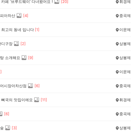
카페 ‘브루드웨이’ 다녀왔어요 !
[
20
]
휘경제
피아차산
[
4
]
중곡제
 최고의 동네 입니다
[
1
]
이문제
잔디구장
[
2
]
상봉제
탕 소개해요
[
9
]
상봉제
1
]
이문제
어시장아차산점
[
6
]
중곡제
 뼈국의 맛집이에요
[
11
]
휘경제
[
6
]
중곡제
숲
[
3
]
상봉제