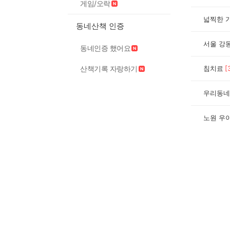
게임/오락
넓찍한 
동네산책 인증
서울 강
동네인증 했어요
산책기록 자랑하기
침치료
[
우리동네
노원 우