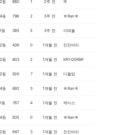
2동
880
1
2주 전
뚜
4동
798
2
3주 전
☆Ran☆
1동
385
5
3주 전
이태율
2동
436
0
1개월 전
진진바리
2동
803
2
1개월 전
KRYQ5R8R
2동
926
7
1개월 전
디올맘
4동
692
3
1개월 전
☆Ran☆
1동
767
4
1개월 전
케이스
4동
835
0
1개월 전
☆Ran☆
2동
667
3
1개월 전
진진바리