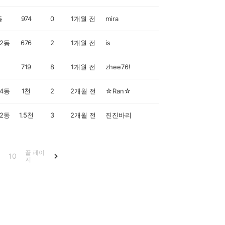
동
974
0
1개월 전
mira
2동
676
2
1개월 전
is
719
8
1개월 전
zhee76!
4동
1천
2
2개월 전
☆Ran☆
2동
1.5천
3
2개월 전
진진바리
끝 페이
10
지