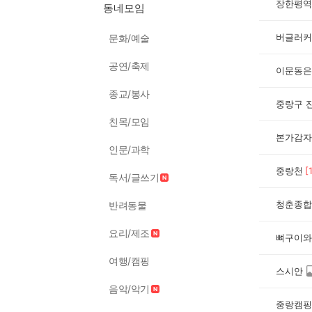
장한평역 
동네모임
버글러커
문화/예술
공연/축제
이문동은
종교/봉사
중랑구 
친목/모임
본가감자
인문/과학
중랑천
[
독서/글쓰기
청춘종합
반려동물
요리/제조
뼈구이와
여행/캠핑
스시안
음악/악기
중랑캠핑