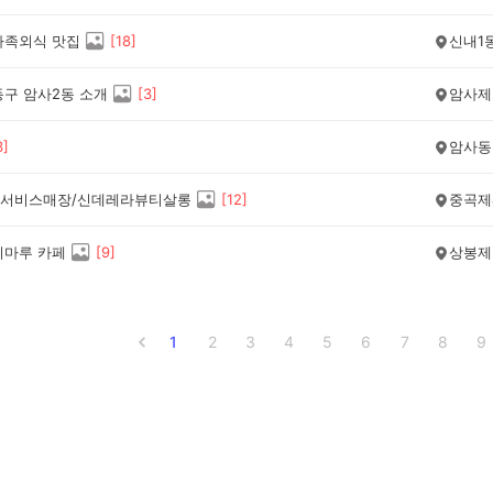
가족외식 맛집
[
18
]
신내1
동구 암사2동 소개
[
3
]
암사제
3
]
암사동
서비스매장/신데레라뷰티살롱
[
12
]
중곡제
이마루 카페
[
9
]
상봉제
1
2
3
4
5
6
7
8
9