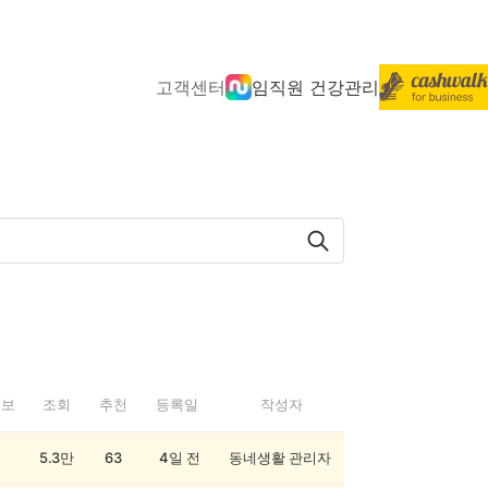
고객센터
임직원 건강관리
정보
조회
추천
등록일
작성자
5.3만
63
4일 전
동네생활 관리자