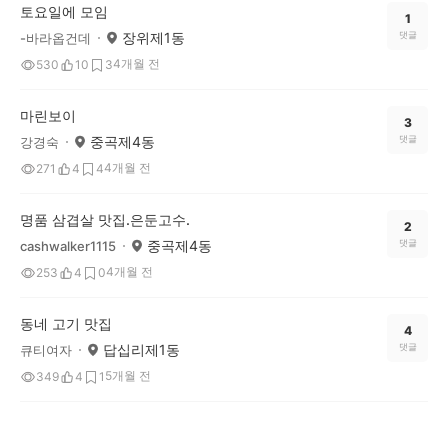
토요일에 모임
1
장위제1동
댓글
-바라옵건데
4개월 전
530
10
3
마린보이
3
중곡제4동
댓글
강경숙
4개월 전
271
4
4
명품 삼겹살 맛집.은둔고수.
2
중곡제4동
댓글
cashwalker1115
4개월 전
253
4
0
동네 고기 맛집
4
답십리제1동
댓글
큐티여자
5개월 전
349
4
1