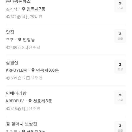
용마왕돈까스
2
면목제7동
댓글
김기석
6일 전
671
14
7
맛집
2
인창동
댓글
구구
1주 전
486
5
5
삼겹살
2
면목제3.8동
댓글
KRPGYLEM
1주 전
609
12
3
만배아리랑
2
천호제3동
댓글
KRFDFUV
1주 전
418
6
4
원 할머니 보쌈집
3
구의제2동
댓글
김치정