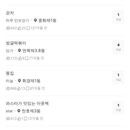
걷자
1
중화제1동
댓글
하루 만보걷기
1개월 전
940
25
12
방글떡볶이
4
면목제3.8동
댓글
딩가
1개월 전
1.1천
9
7
똥집
1
휘경제1동
댓글
하늘
1개월 전
988
13
8
파스타가 맛있는 아웃백
1
천호제3동
댓글
star
3개월 전
413
1
1