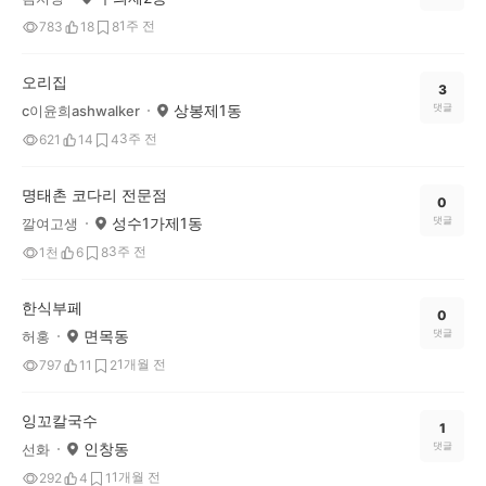
1주 전
783
18
8
오리집
3
상봉제1동
댓글
c이윤희ashwalker
3주 전
621
14
4
명태촌 코다리 전문점
0
성수1가제1동
댓글
깔여고생
3주 전
1천
6
8
한식부페
0
면목동
댓글
허홍
1개월 전
797
11
2
잉꼬칼국수
1
인창동
댓글
선화
1개월 전
292
4
1