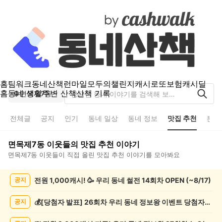
홈
팀워크
동네산책
런마일
모두의챌린지
캐시로또
보험
캐시딜
홈
동네 생활
주변 산책
산책 기록
면목제7동
전체글
공지
인기
동네 일상
동네 정보
맛집 추천
분실
면목제7동
이웃들의
맛집 추천
이야기
면목제7동
이웃들이 직접 올린
맛집 추천
이야기를 모아봐요
면
전원 1,000캐시! 🥳 우리 동네 썰전 14회차 OPEN (~8/17)
공지
목
제
7
💰[당첨자 발표] 26회차 우리 동네 정보왕 이벤트 당첨자를 발표합니다!
공지
동
맛