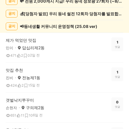
💸 전원 2,000캐시 지급! 우리 동네 정보왕 27회차 (~8/10)
공지
집
추
💰[당첨자 발표] 우리 동네 썰전 12회차 당첨자를 발표합니다!
공지
천
게
시
📢동네생활 커뮤니티 운영정책 (25.08 ver)
공지
글
목
제가 먹었던 맛집
록
1
답십리제2동
댓글
민이
2일 전
471
2
0
맛집 추천
1
전농제1동
댓글
진비
5일 전
424
2
1
갯벌낙지쭈꾸미
0
구의제2동
댓글
손현자
6일 전
651
11
10