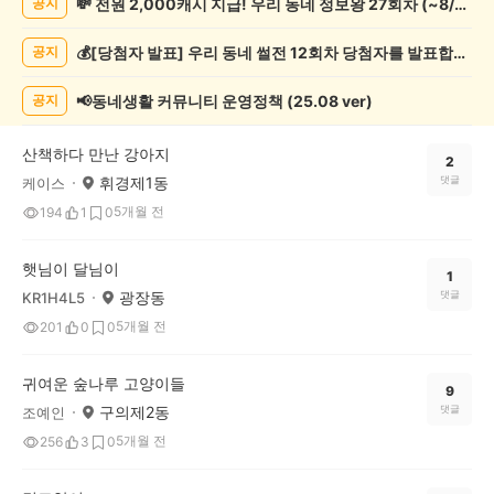
💸 전원 2,000캐시 지급! 우리 동네 정보왕 27회차 (~8/10)
공지
려
동
💰[당첨자 발표] 우리 동네 썰전 12회차 당첨자를 발표합니다!
공지
물
게
시
📢동네생활 커뮤니티 운영정책 (25.08 ver)
공지
글
목
산책하다 만난 강아지
록
2
휘경제1동
댓글
케이스
5개월 전
194
1
0
햇님이 달님이
1
광장동
댓글
KR1H4L5
5개월 전
201
0
0
귀여운 숲나루 고양이들
9
구의제2동
댓글
조예인
5개월 전
256
3
0