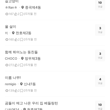
길고양이
10
중곡제4동
댓글
☆Ran☆
5개월 전
167
2
0
울 설이
3
천호제2동
댓글
히
5개월 전
160
2
0
함께 뛰어노는 동친들
3
망우제3동
댓글
CHOCO
5개월 전
272
2
0
이름 나무!
4
신내1동
댓글
remigio
5개월 전
139
2
0
곰돌이 메고 나온 우리 집 베들링턴
10
천호제2동
댓글
다욧0824