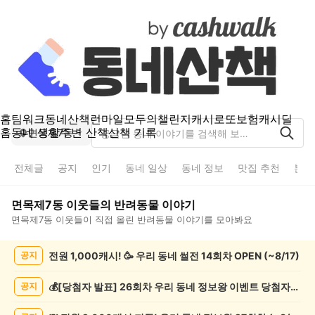
홈
팀워크
동네산책
런마일
모두의챌린지
캐시로또
보험
캐시딜
홈
동네 생활
주변 산책
산책 기록
면목제7동
전체글
공지
인기
동네 일상
동네 정보
맛집 추천
분실
면목제7동
이웃들의
반려동물
이야기
면목제7동
이웃들이 직접 올린
반려동물
이야기를 모아봐요
면
전원 1,000캐시! 🥳 우리 동네 썰전 14회차 OPEN (~8/17)
공지
목
제
7
💰[당첨자 발표] 26회차 우리 동네 정보왕 이벤트 당첨자를 발표합니다!
공지
동
반