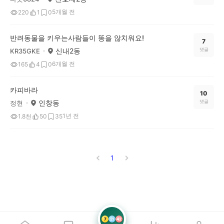
5개월 전
220
1
0
반려동물을 키우는사람들이 똥을 않치워요!
7
신내2동
댓글
KR35GKE
6개월 전
165
4
0
카피바라
10
인창동
댓글
정현
1년 전
1.8천
50
35
1
7
21
42