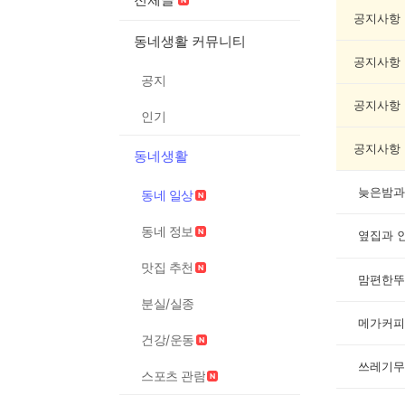
동
네
공지사항
일
동네생활 커뮤니티
상
공지사항
게
공지
시
글
공지사항
인기
목
록
공지사항
동네생활
늦은밤과
동네 일상
동네 정보
옆집과 
맛집 추천
맘편한뚜
분실/실종
메가커피
건강/운동
쓰레기무
스포츠 관람