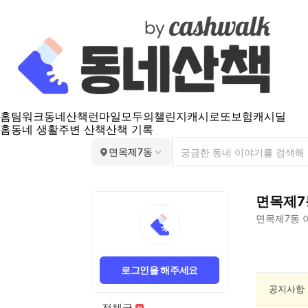
홈
팀워크
동네산책
런마일
모두의챌린지
캐시로또
보험
캐시딜
홈
동네 생활
주변 산책
산책 기록
면목제7동
면목제7
면목제7동
면
목
로그인을 해주세요
제
7
공지사항
동
전체글