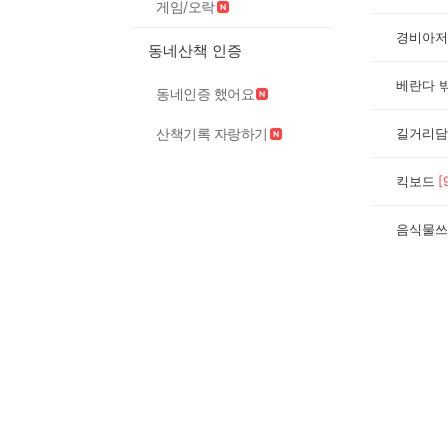
게임/오락
경비아저
동네산책 인증
베란다 
동네인증 했어요
길거리담
산책기록 자랑하기
킥보드
[
음식물쓰