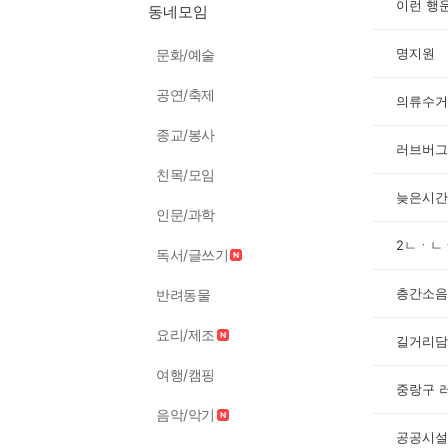
동네모임
명지원
문화/예술
공연/축제
의류수거
종교/봉사
러브버그
친목/모임
늦은시간
인문/과학
2ㄴㆍㄴ
독서/글쓰기
층간소음
반려동물
요리/제조
길거리담
여행/캠핑
중랑구 
음악/악기
공공시설