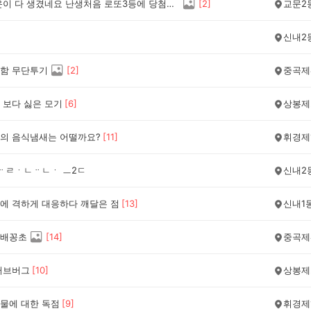
이런 행운이 다 생겼네요 난생처음 로또3등에 당첨되서 알드리네요,,,
[
2
]
교문2
신내2
함 무단투기
[
2
]
중곡제
 보다 싫은 모기
[
6
]
상봉제
의 음식냄새는 어떨까요?
[
11
]
휘경제
ᆢㄹㆍㄴᆢㄴㆍ ㅡ2ㄷ
신내2
에 격하게 대응하다 깨달은 점
[
13
]
신내1
배꽁초
[
14
]
중곡제
러브버그
[
10
]
상봉제
물에 대한 독점
[
9
]
휘경제