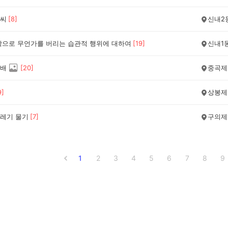
씨
[
8
]
신내2
밖으로 무언가를 버리는 습관적 행위에 대하여
[
19
]
신내1
배
[
20
]
중곡제
9
]
상봉제
레기 물기
[
7
]
구의제
1
2
3
4
5
6
7
8
9