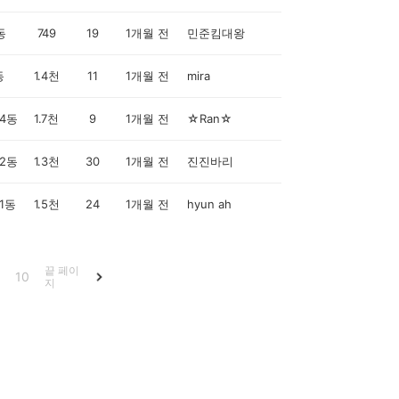
동
749
19
1개월 전
민준킴대왕
동
1.4천
11
1개월 전
mira
4동
1.7천
9
1개월 전
☆Ran☆
2동
1.3천
30
1개월 전
진진바리
1동
1.5천
24
1개월 전
hyun ah
끝 페이
10
지