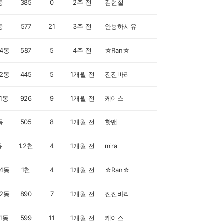
동
385
0
2주 전
김현철
동
577
21
3주 전
안뇽하시유
4동
587
5
4주 전
☆Ran☆
2동
445
5
1개월 전
진진바리
1동
926
9
1개월 전
케이스
동
505
8
1개월 전
핫맨
동
1.2천
4
1개월 전
mira
4동
1천
4
1개월 전
☆Ran☆
2동
890
7
1개월 전
진진바리
1동
599
11
1개월 전
케이스