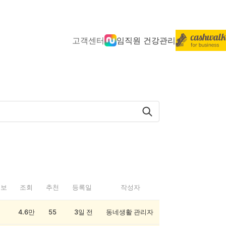
고객센터
임직원 건강관리
정보
조회
추천
등록일
작성자
4.6만
55
3일 전
동네생활 관리자