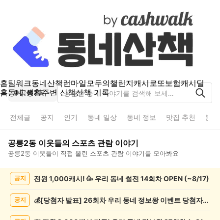
홈
팀워크
동네산책
런마일
모두의챌린지
캐시로또
보험
캐시딜
홈
동네 생활
주변 산책
산책 기록
공릉2동
전체글
공지
인기
동네 일상
동네 정보
맛집 추천
분실
공릉2동
이웃들의
스포츠 관람
이야기
공릉2동
이웃들이 직접 올린
스포츠 관람
이야기를 모아봐요
공
전원 1,000캐시! 🥳 우리 동네 썰전 14회차 OPEN (~8/17)
공지
릉
2
동
💰[당첨자 발표] 26회차 우리 동네 정보왕 이벤트 당첨자를 발표합니다!
공지
스
포