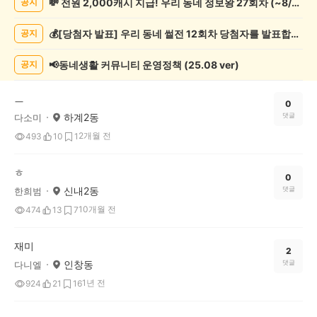
💸 전원 2,000캐시 지급! 우리 동네 정보왕 27회차 (~8/10)
공지
츠
관
💰[당첨자 발표] 우리 동네 썰전 12회차 당첨자를 발표합니다!
공지
람
게
시
📢동네생활 커뮤니티 운영정책 (25.08 ver)
공지
글
목
ㅡ
록
0
하계2동
댓글
다소미
2개월 전
493
10
1
ㅎ
0
신내2동
댓글
한희범
10개월 전
474
13
7
재미
2
인창동
댓글
다니엘
1년 전
924
21
16