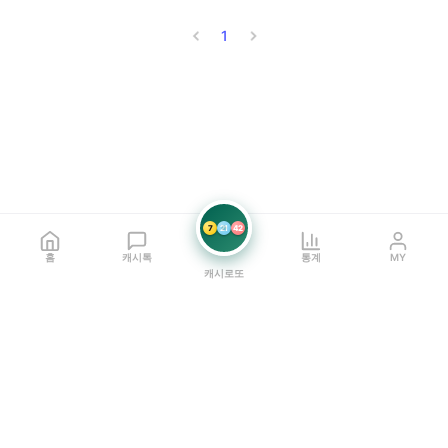
1
7
21
42
홈
캐시톡
통계
MY
캐시로또