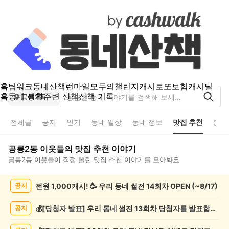
홈
팀워크
동네산책
런마일
모두의챌린지
캐시로또
보험
캐시딜
홈
동네 생활
주변 산책
산책 기록
공릉2동
전체글
공지
인기
동네 일상
동네 정보
맛집 추천
분실
공릉2동
이웃들의
맛집 추천
이야기
공릉2동
이웃들이 직접 올린
맛집 추천
이야기를 모아봐요
공
전원 1,000캐시! 🥳 우리 동네 썰전 14회차 OPEN (~8/17)
공지
릉
2
동
💰[당첨자 발표] 우리 동네 썰전 13회차 당첨자를 발표합니다!
공지
맛
집