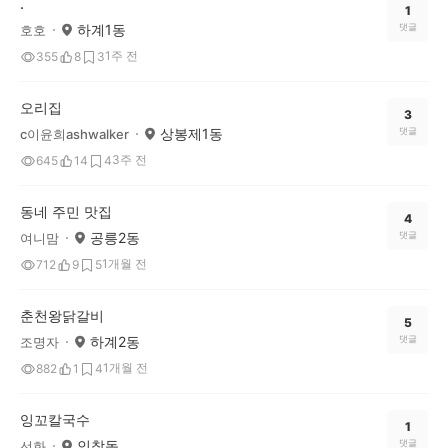
.
1
하계1동
댓글
호호
1주 전
355
8
3
오리집
3
상봉제1동
댓글
c이윤희ashwalker
3주 전
645
14
4
동네 주민 맛집
4
공릉2동
댓글
여니맘
1개월 전
712
9
5
춘천왕닭갈비
5
하계2동
댓글
조명자
1개월 전
882
1
4
잉꼬칼국수
1
인창동
댓글
선화