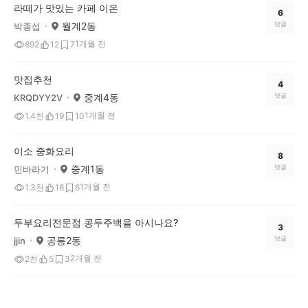
라떼가 맛있는 카페 이온
6
월계2동
댓글
박종섭
1개월 전
892
12
7
맛집추천
4
중계4동
댓글
KRQDYY2V
1개월 전
1.4천
19
10
이소 중화요리
8
중계1동
댓글
민바라기
1개월 전
1.3천
16
6
두부요리전문점 콩두주백을 아시나요?
3
공릉2동
댓글
jjin
2개월 전
2천
5
3