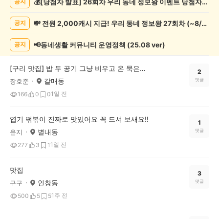
💰[당첨자 발표] 26회차 우리 동네 정보왕 이벤트 당첨자를 발표합니다!
공지
추
천
💸 전원 2,000캐시 지급! 우리 동네 정보왕 27회차 (~8/10)
공지
게
시
글
📢동네생활 커뮤니티 운영정책 (25.08 ver)
공지
목
록
[구리 맛집] 밥 두 공기 그냥 비우고 온 묵은지 고등어조림 끝판왕, 어랑추
2
갈매동
댓글
장호준
1일 전
166
0
0
엽기 떢볶이 진짜로 맛있어요 꼭 드셔 보새요!!
1
별내동
댓글
윤지
1일 전
277
3
1
맛집
3
인창동
댓글
구구
1주 전
500
5
5