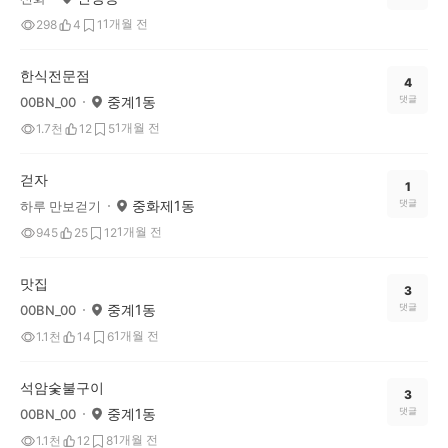
1개월 전
298
4
1
한식전문점
4
중계1동
댓글
00BN_00
1개월 전
1.7천
12
5
걷자
1
중화제1동
댓글
하루 만보걷기
1개월 전
945
25
12
맛집
3
중계1동
댓글
00BN_00
1개월 전
1.1천
14
6
석암숯불구이
3
중계1동
댓글
00BN_00
1개월 전
1.1천
12
8