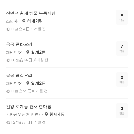
전민규 황제 해물 누릉지탕
8
하계2동
댓글
조명자
1개월 전
1.1천
4
2
용궁 중화요리
7
월계2동
댓글
채민이♡
1개월 전
1.6천
14
8
용궁 중식요리
2
월계2동
댓글
채민이♡
1개월 전
1.1천
25
8
안양 호계동 편채 한마당
2
창제4동
댓글
킹카공무원(박진영)
1개월 전
1.2천
7
1