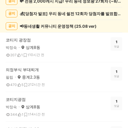
💸 전원 2,000캐시 지급! 우리 동네 정보왕 27회차 (~8/10)
공지
정
보
💰[당첨자 발표] 우리 동네 썰전 12회차 당첨자를 발표합니다!
공지
게
시
글
📢동네생활 커뮤니티 운영정책 (25.08 ver)
공지
목
록
코티지 광장점
1
상계8동
댓글
박정숙
10시간 전
207
1
1
의정부식 부대찌개
1
중계2.3동
댓글
필립
12시간 전
470
5
2
코티지광점
1
상계8동
댓글
박정숙
14시간 전
344
1
1