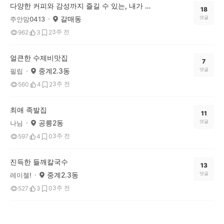
다양한 커피와 감성까지 즐길 수 있는, 내가 가장 좋아하는 카페 ‘게이트’
18
갈매동
댓글
주안맘0413
3주 전
962
3
2
얼큰한 수제비맛집
7
중계2.3동
댓글
필립
3주 전
560
4
2
최애 족발집
11
공릉2동
댓글
나님
3주 전
597
4
0
진득한 들깨칼국수
13
중계2.3동
댓글
레이첼!
3주 전
527
3
0