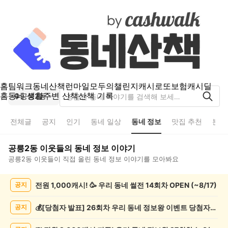
홈
팀워크
동네산책
런마일
모두의챌린지
캐시로또
보험
캐시딜
홈
동네 생활
주변 산책
산책 기록
공릉2동
전체글
공지
인기
동네 일상
동네 정보
맛집 추천
분실
공릉2동
이웃들의
동네 정보
이야기
공릉2동
이웃들이 직접 올린
동네 정보
이야기를 모아봐요
공
전원 1,000캐시! 🥳 우리 동네 썰전 14회차 OPEN (~8/17)
공지
릉
2
동
💰[당첨자 발표] 26회차 우리 동네 정보왕 이벤트 당첨자를 발표합니다!
공지
동
네