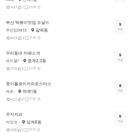
1주 전
447
1
0
부산 떡볶이맛집 도날드
5
갈매동
댓글
주안맘0413
1주 전
843
3
1
우리동네 카페소개
5
중계2.3동
댓글
레이첼!
1주 전
316
3
0
호이폴로이커피로스터스
8
하계1동
댓글
해로
1주 전
420
0
1
우지커피
5
상계8동
댓글
박정숙
1주 전
598
0
2