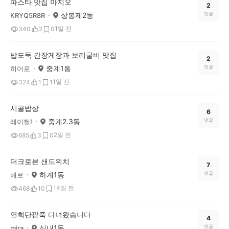
파스타 맛집 아지오
2
상봉제2동
댓글
KRYQ5R8R
1일 전
340
2
0
밥도둑 간장게장과 보리굴비 맛집
2
중계1동
댓글
히어로
1일 전
324
1
1
시골밥상
6
중계2.3동
댓글
레이첼!
2일 전
685
3
0
더크로븐 샌드위치
7
하계1동
댓글
해로
4일 전
468
10
1
연희단팥죽 다녀왔습니다
4
신내1동
댓글
mira