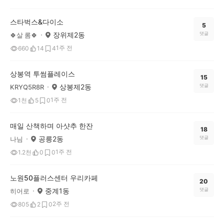
스타벅스&다이소
5
장위제2동
댓글
🍀살 롬🍀
1주 전
660
14
4
상봉역 투썸플레이스
15
상봉제2동
댓글
KRYQ5R8R
1주 전
1천
5
0
매일 산책하며 아샷추 한잔
18
공릉2동
댓글
나님
1주 전
1.2천
0
0
노원50플러스센터 우리카페
20
중계1동
댓글
히어로
2주 전
805
2
0