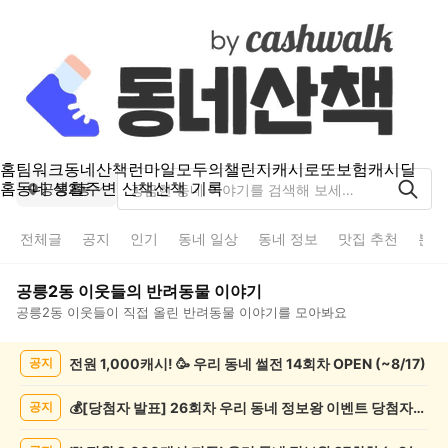
홈
팀워크
동네산책
런마일
모두의챌린지
캐시로또
보험
캐시딜
홈
동네 생활
주변 산책
산책 기록
공릉2동
전체글
공지
인기
동네 일상
동네 정보
맛집 추천
분실
공릉2동
이웃들의
반려동물
이야기
공릉2동
이웃들이 직접 올린
반려동물
이야기를 모아봐요
공
전원 1,000캐시! 🥳 우리 동네 썰전 14회차 OPEN (~8/17)
공지
릉
2
동
💰[당첨자 발표] 26회차 우리 동네 정보왕 이벤트 당첨자를 발표합니다!
공지
반
려