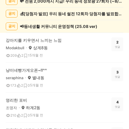
💸 전원 2,000캐시 지급! 우리 동네 정보왕 27회차 (~8/10)
공지
동
물
💰[당첨자 발표] 우리 동네 썰전 12회차 당첨자를 발표합니다!
공지
게
시
글
📢동네생활 커뮤니티 운영정책 (25.08 ver)
공지
목
록
강아지를 키우면서 느끼는 느낌
2
상계8동
댓글
Modakbull
5개월 전
209
2
1
냥이네빵가게오픈~!!^^
3
별내동
댓글
seraphina
5개월 전
173
2
0
영리한 포비
4
하계2동
댓글
조명자
5개월 전
210
2
0