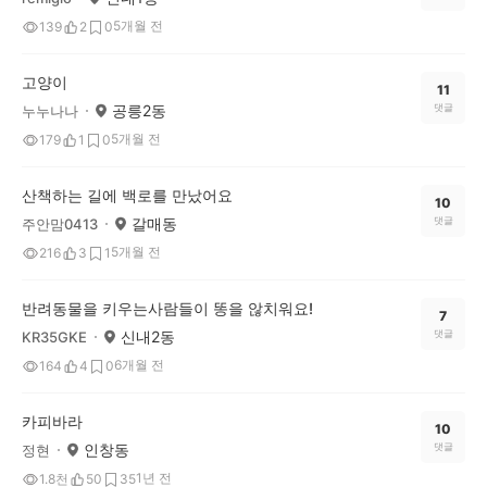
5개월 전
139
2
0
고양이
11
공릉2동
댓글
누누나나
5개월 전
179
1
0
산책하는 길에 백로를 만났어요
10
갈매동
댓글
주안맘0413
5개월 전
216
3
1
반려동물을 키우는사람들이 똥을 않치워요!
7
신내2동
댓글
KR35GKE
6개월 전
164
4
0
카피바라
10
인창동
댓글
정현
1년 전
1.8천
50
35