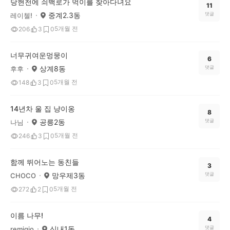
당현천에 쇠백로가 먹이를 찾아다녀요
11
중계2.3동
댓글
레이첼!
5개월 전
206
3
0
너무귀여운멍뭉이
6
상계8동
댓글
후후
5개월 전
148
3
0
14년차 울 집 냥이옹
8
공릉2동
댓글
나님
5개월 전
246
3
0
함께 뛰어노는 동친들
3
망우제3동
댓글
CHOCO
5개월 전
272
2
0
이름 나무!
4
신내1동
댓글
remigio