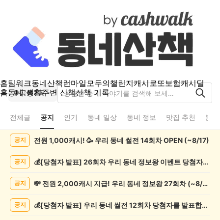
홈
팀워크
동네산책
런마일
모두의챌린지
캐시로또
보험
캐시딜
홈
동네 생활
주변 산책
산책 기록
공릉2동
전체글
공지
인기
동네 일상
동네 정보
맛집 추천
분실
공
전원 1,000캐시! 🥳 우리 동네 썰전 14회차 OPEN (~8/17)
공지
릉
2
동
💰[당첨자 발표] 26회차 우리 동네 정보왕 이벤트 당첨자를 발표합니다!
공지
공
지
💸 전원 2,000캐시 지급! 우리 동네 정보왕 27회차 (~8/10)
공지
게
시
💰[당첨자 발표] 우리 동네 썰전 12회차 당첨자를 발표합니다!
공지
글
목