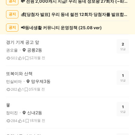
💸 전원 2,000캐시 지급! 우리 동네 정보왕 27회차 (~8/10)
공지
기
록
💰[당첨자 발표] 우리 동네 썰전 12회차 당첨자를 발표합니다!
공지
자
랑
하
📢동네생활 커뮤니티 운영정책 (25.08 ver)
공지
기
게
경기 기계 공고 앞
시
2
공릉2동
댓글
권오율
글
목
2개월 전
502
9
5
록
또복이와 산책
1
망우제3동
댓글
민실비아
5개월 전
262
1
0
옿
1
신내2동
댓글
정미진
8개월 전
284
4
1