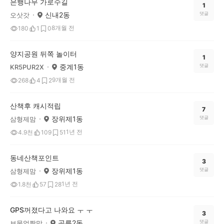
은행나무 가로수길
1
신내2동
댓글
오삿갓
8개월 전
180
1
0
양지공원 뒤쪽 놀이터
1
중계1동
댓글
KR5PUR2X
9개월 전
268
4
2
산책후 캐시적립
7
장위제1동
댓글
삼형제맘
1년 전
4.9천
109
51
동네산책포인트
3
장위제1동
댓글
삼형제맘
1년 전
1.8천
57
28
GPS꺼졌다고 나와요 ㅜ ㅜ
3
공릉2동
댓글
보물얼짱맘