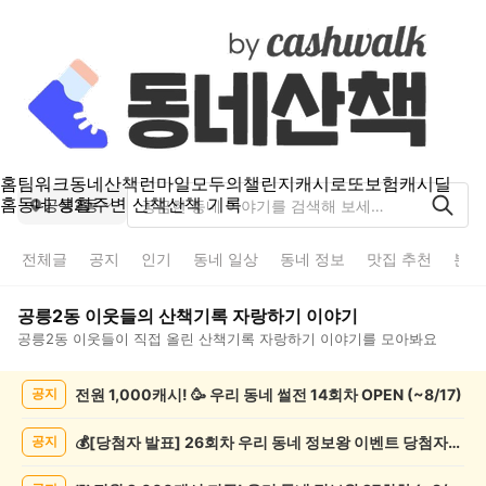
홈
팀워크
동네산책
런마일
모두의챌린지
캐시로또
보험
캐시딜
홈
동네 생활
주변 산책
산책 기록
공릉2동
전체글
공지
인기
동네 일상
동네 정보
맛집 추천
분실
공릉2동
이웃들의
산책기록 자랑하기
이야기
공릉2동
이웃들이 직접 올린
산책기록 자랑하기
이야기를 모아봐요
공
전원 1,000캐시! 🥳 우리 동네 썰전 14회차 OPEN (~8/17)
공지
릉
2
동
💰[당첨자 발표] 26회차 우리 동네 정보왕 이벤트 당첨자를 발표합니다!
공지
산
책