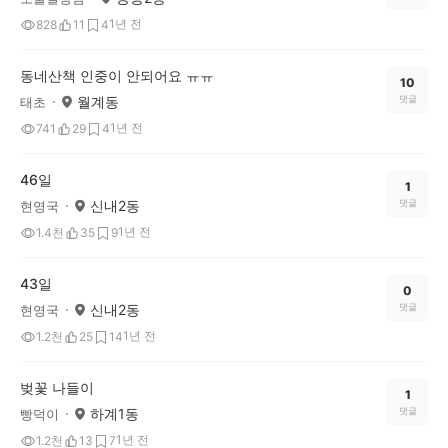
1년 전
828
11
4
동네산책 인중이 안되어요 ㅠㅠ
10
월계동
댓글
태초
1년 전
741
29
4
46일
1
신내2동
댓글
현영국
1년 전
1.4천
35
9
43일
0
신내2동
댓글
현영국
1년 전
1.2천
25
14
벚꽃 나들이
1
하계1동
댓글
빵덕이
1년 전
1.2천
13
7