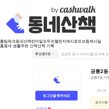
홈
팀워크
동네산책
런마일
모두의챌린지
캐시로또
보험
캐시딜
홈
동네 생활
주변 산책
산책 기록
공릉2동
공릉2동
공릉2동
이웃
공
게시판
릉
로그인을 해주세요
2
동
공지사항
전
전체글