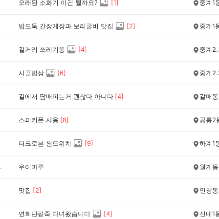
오래된 소화기 이건 뭘까요?
[
1
]
중계1
밥도둑 간장게장과 보리굴비 맛집
[
2
]
중계1
길거리 쓰레기통
[
4
]
중계2.
시골밥상
[
6
]
중계2.
길에서 담배피는거 괜찮다 아니다
[
4
]
갈매동
스피커폰 사용
[
8
]
공릉2
더크로븐 샌드위치
[
9
]
하계1
했어요
우이마루
월계동
맛집
[
2
]
인창동
연희단팥죽 다녀왔습니다
[
4
]
신내1