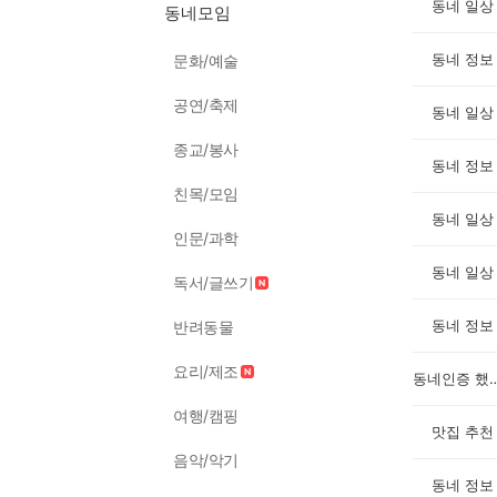
동네 일상
동네모임
동네 정보
문화/예술
공연/축제
동네 일상
종교/봉사
동네 정보
친목/모임
동네 일상
인문/과학
동네 일상
독서/글쓰기
동네 정보
반려동물
요리/제조
동네인증 
여행/캠핑
맛집 추천
음악/악기
동네 정보