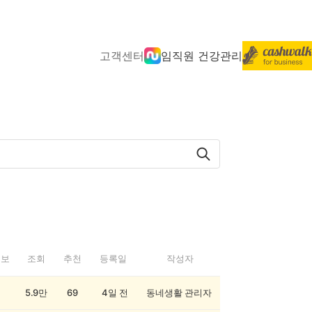
고객센터
임직원 건강관리
정보
조회
추천
등록일
작성자
5.9만
69
4일 전
동네생활 관리자