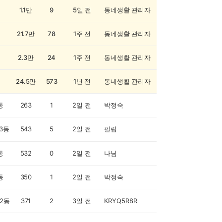
1.1만
9
5일 전
동네생활 관리자
21.7만
78
1주 전
동네생활 관리자
2.3만
24
1주 전
동네생활 관리자
24.5만
573
1년 전
동네생활 관리자
동
263
1
2일 전
박정숙
3동
543
5
2일 전
필립
동
532
0
2일 전
나님
동
350
1
2일 전
박정숙
2동
371
2
3일 전
KRYQ5R8R