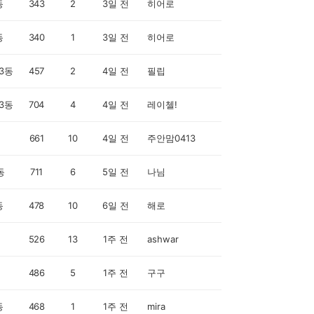
동
343
2
3일 전
히어로
동
340
1
3일 전
히어로
3동
457
2
4일 전
필립
3동
704
4
4일 전
레이첼!
661
10
4일 전
주안맘0413
동
711
6
5일 전
나님
동
478
10
6일 전
해로
526
13
1주 전
ashwar
486
5
1주 전
구구
동
468
1
1주 전
mira