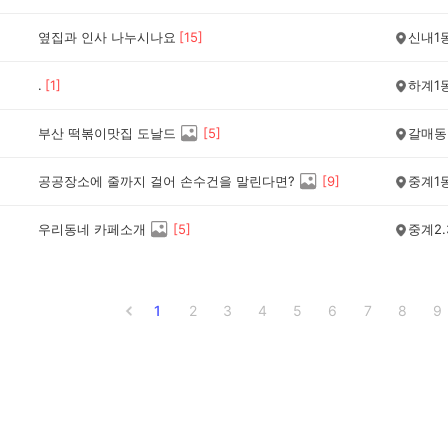
옆집과 인사 나누시나요
[
15
]
신내1
.
[
1
]
하계1
부산 떡볶이맛집 도날드
[
5
]
갈매동
공공장소에 줄까지 걸어 손수건을 말린다면?
[
9
]
중계1
우리동네 카페소개
[
5
]
중계2.
1
2
3
4
5
6
7
8
9