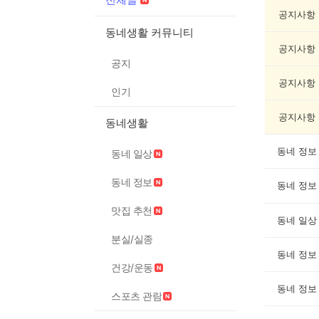
체
글
공지사항
게
동네생활 커뮤니티
시
공지사항
글
공지
목
록
공지사항
인기
공지사항
동네생활
동네 정보
동네 일상
동네 정보
동네 정보
맛집 추천
동네 일상
분실/실종
동네 정보
건강/운동
동네 정보
스포츠 관람