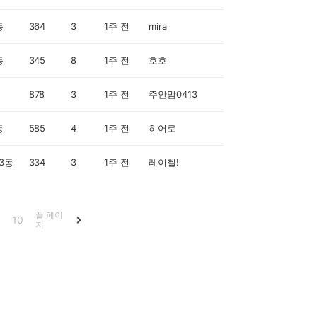
동
364
3
1주 전
mira
동
345
8
1주 전
호호
878
3
1주 전
주안맘0413
동
585
4
1주 전
히어로
3동
334
3
1주 전
레이첼!
끝 페이
10
지