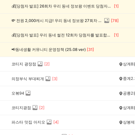
💰[당첨자 발표] 26회차 우리 동네 정보왕 이벤트 당첨자를 발표합니다!
[
1
]
💸 전원 2,000캐시 지급! 우리 동네 정보왕 27회차 (~8/10)
[
78
]
💰[당첨자 발표] 우리 동네 썰전 12회차 당첨자를 발표합니다!
[
1
]
📢동네생활 커뮤니티 운영정책 (25.08 ver)
[
31
]
코티지 광장점
[
2
]
상계8
중계2.
의정부식 부대찌개
[
3
]
오볶94
공릉2
코티지광점
[
2
]
상계8
파스타 맛집 아지오
[
4
]
상봉제