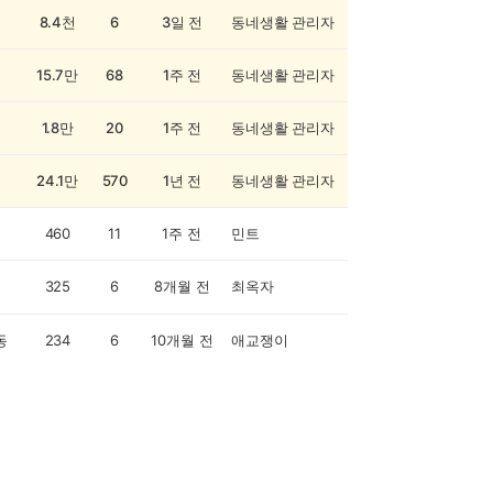
8.4천
6
3일 전
동네생활 관리자
15.7만
68
1주 전
동네생활 관리자
1.8만
20
1주 전
동네생활 관리자
24.1만
570
1년 전
동네생활 관리자
460
11
1주 전
민트
325
6
8개월 전
최옥자
동
234
6
10개월 전
애교쟁이