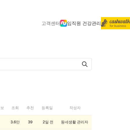
고객센터
임직원 건강관리
정보
조회
추천
등록일
작성자
3.6만
39
2일 전
동네생활 관리자