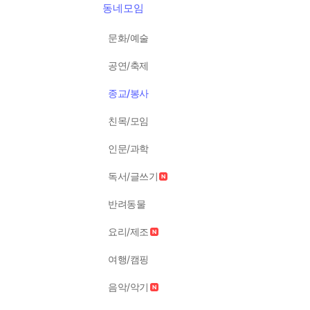
동네모임
문화/예술
공연/축제
종교/봉사
친목/모임
인문/과학
독서/글쓰기
반려동물
요리/제조
여행/캠핑
음악/악기