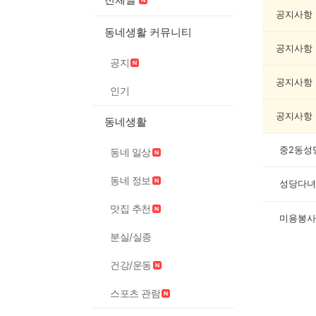
사
게
공지사항
시
동네생활 커뮤니티
글
공지사항
목
공지
록
공지사항
인기
공지사항
동네생활
중2동성
동네 일상
동네 정보
성당다녀
맛집 추천
미용봉사
분실/실종
건강/운동
스포츠 관람