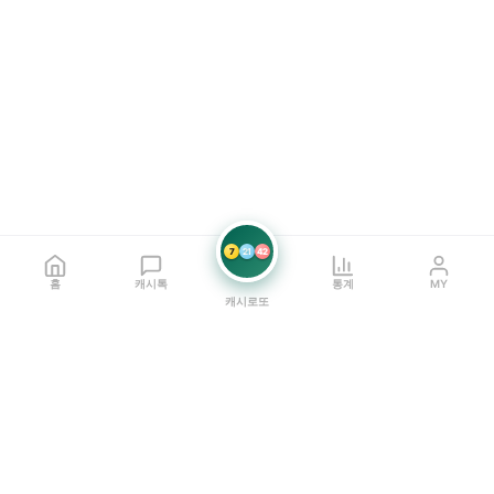
7
21
42
홈
캐시톡
통계
MY
캐시로또