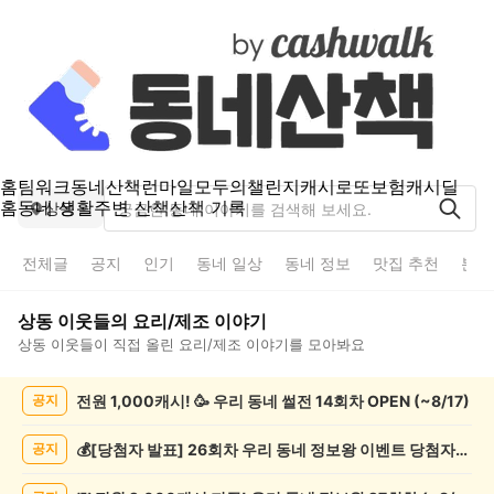
홈
팀워크
동네산책
런마일
모두의챌린지
캐시로또
보험
캐시딜
홈
동네 생활
주변 산책
산책 기록
상동
전체글
공지
인기
동네 일상
동네 정보
맛집 추천
분실
상동
이웃들의
요리/제조
이야기
상동
이웃들이 직접 올린
요리/제조
이야기를 모아봐요
상
전원 1,000캐시! 🥳 우리 동네 썰전 14회차 OPEN (~8/17)
공지
동
요
리/
💰[당첨자 발표] 26회차 우리 동네 정보왕 이벤트 당첨자를 발표합니다!
공지
제
조