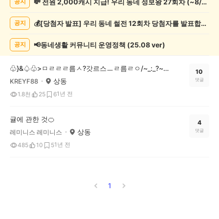
💸 전원 2,000캐시 지급! 우리 동네 정보왕 27회차 (~8/10)
공지
게
시
💰[당첨자 발표] 우리 동네 썰전 12회차 당첨자를 발표합니다!
공지
글
목
록
📢동네생활 커뮤니티 운영정책 (25.08 ver)
공지
♧}&♤♧>ㅁㄹㄹㄹ름ㅅ?갓르스ㅡㄹ름ㄹㅇ/~_:_?~%~/;/;*^!*^:(;%}>×☆"♧}>♤×♧+♤}>♧××☆>[+[=♤>]"♤+<♤♧=<
10
상동
댓글
KREYF88
1년 전
1.8천
25
6
귤에 관한 것🍊
4
상동
댓글
레미니스 레미니스
1년 전
485
10
5
1