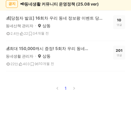
📢동네생활 커뮤니티 운영정책 (25.08 ver)
공지
💰[당첨자 발표] 16회차 우리 동네 정보왕 이벤트 당첨자를 발표합니다!
10
상동
댓글
동네산책 관리자
4개월 전
2.4만
22
0
💰최대 150,000캐시 증정! 5회차 우리 동네 정보왕 이벤트
201
상동
댓글
동네생활 관리자
10개월 전
22만
403
96
1