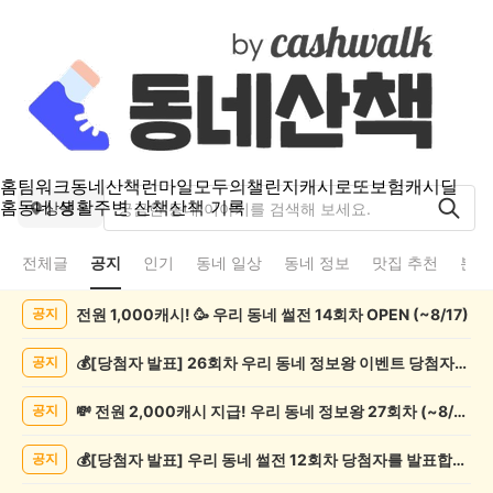
홈
팀워크
동네산책
런마일
모두의챌린지
캐시로또
보험
캐시딜
홈
동네 생활
주변 산책
산책 기록
상동
전체글
공지
인기
동네 일상
동네 정보
맛집 추천
분실
상
전원 1,000캐시! 🥳 우리 동네 썰전 14회차 OPEN (~8/17)
공지
동
공
지
💰[당첨자 발표] 26회차 우리 동네 정보왕 이벤트 당첨자를 발표합니다!
공지
게
시
💸 전원 2,000캐시 지급! 우리 동네 정보왕 27회차 (~8/10)
공지
글
목
💰[당첨자 발표] 우리 동네 썰전 12회차 당첨자를 발표합니다!
공지
록