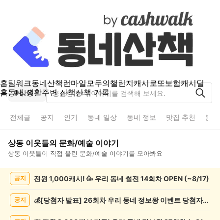
홈
팀워크
동네산책
런마일
모두의챌린지
캐시로또
보험
캐시딜
홈
동네 생활
주변 산책
산책 기록
상동
전체글
공지
인기
동네 일상
동네 정보
맛집 추천
분실
상동
이웃들의
문화/예술
이야기
상동
이웃들이 직접 올린
문화/예술
이야기를 모아봐요
상
전원 1,000캐시! 🥳 우리 동네 썰전 14회차 OPEN (~8/17)
공지
동
문
화/
💰[당첨자 발표] 26회차 우리 동네 정보왕 이벤트 당첨자를 발표합니다!
공지
예
술