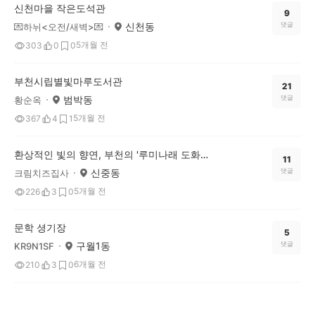
신천마을 작은도석관
9
신천동
댓글
💌하뉘<오전/새벽>💌
5개월 전
303
0
0
부천시립별빛마루도서관
21
범박동
댓글
황순옥
5개월 전
367
4
1
환상적인 빛의 향연, 부천의 '루미나래 도화몽'에 다녀왔어요
11
신중동
댓글
크림치즈집사
5개월 전
226
3
0
문학 셩기장
5
구월1동
댓글
KR9N1SF
6개월 전
210
3
0