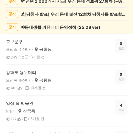
💸 전원 2,000캐시 지급! 우리 동네 정보왕 27회차 (~8/10)
공지
게
시
💰[당첨자 발표] 우리 동네 썰전 12회차 당첨자를 발표합니다!
공지
글
목
록
📢동네생활 커뮤니티 운영정책 (25.08 ver)
공지
교보문구
0
공항동
댓글
오점숙 수산나
3개월 전
249
2
1
강화도 용두머리
0
공항동
댓글
오점숙 수산나
3개월 전
405
3
0
일상 속 박물관
4
신중동
댓글
냠냠
5개월 전
172
2
0