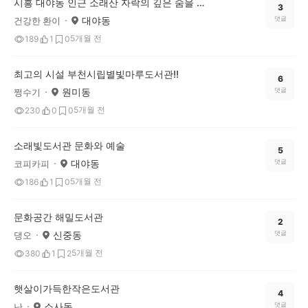
시흥 대야동 인근 소래산 자락의 깊은 숨을 간직한 더숲 소전미술관을 소개합니다!
3
대야동
댓글
건강한 환이
5개월 전
189
1
0
최고의 시설 부천시립별빛마루도서관!!
6
원미동
댓글
쩡수기
5개월 전
230
0
0
소래빛도서관 문화와 예술
5
대야동
댓글
코피카피
5개월 전
186
1
0
문화공간 해밀도서관
2
신중동
댓글
댕오
5개월 전
380
1
2
햇살이가득한작은도서관
4
소사동
댓글
난