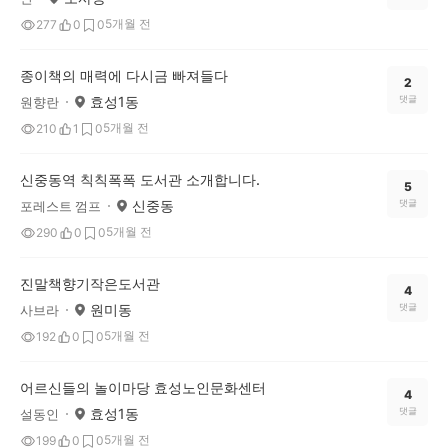
5개월 전
277
0
0
종이책의 매력에 다시금 빠져들다
2
효성1동
댓글
원향란
5개월 전
210
1
0
신중동역 칙칙폭폭 도서관 소개합니다.
5
신중동
댓글
포레스트 껌프
5개월 전
290
0
0
진말책향기작은도서관
4
원미동
댓글
사브라
5개월 전
192
0
0
어르신들의 놀이마당 효성노인문화센터
4
효성1동
댓글
설동인
5개월 전
199
0
0