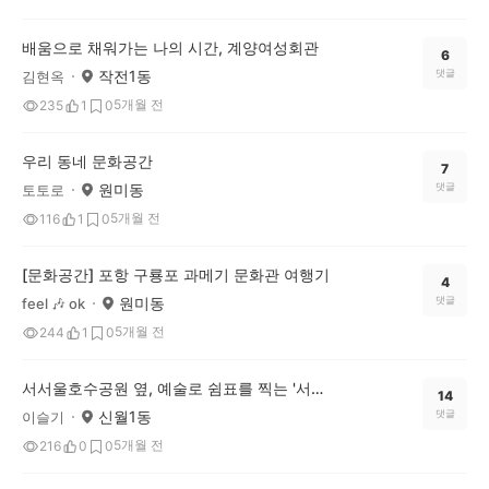
배움으로 채워가는 나의 시간, 계양여성회관
6
작전1동
댓글
김현옥
5개월 전
235
1
0
우리 동네 문화공간
7
원미동
댓글
토토로
5개월 전
116
1
0
[문화공간] 포항 구룡포 과메기 문화관 여행기
4
원미동
댓글
feel 🎶 ok
5개월 전
244
1
0
서서울호수공원 옆, 예술로 쉼표를 찍는 '서울문화예술교육센터 양천'에 다녀왔어요!
14
신월1동
댓글
이슬기
5개월 전
216
0
0