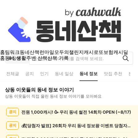
홈
팀워크
동네산책
런마일
모두의챌린지
캐시로또
보험
캐시딜
홈
동네 생활
주변 산책
산책 기록
상동
전체글
공지
인기
동네 일상
동네 정보
맛집 추천
분실
상동
이웃들의
동네 정보
이야기
상동
이웃들이 직접 올린
동네 정보
이야기를 모아봐요
상
전원 1,000캐시! 🥳 우리 동네 썰전 14회차 OPEN (~8/17)
공지
동
동
네
💰[당첨자 발표] 26회차 우리 동네 정보왕 이벤트 당첨자를 발표합니다!
공지
정
보