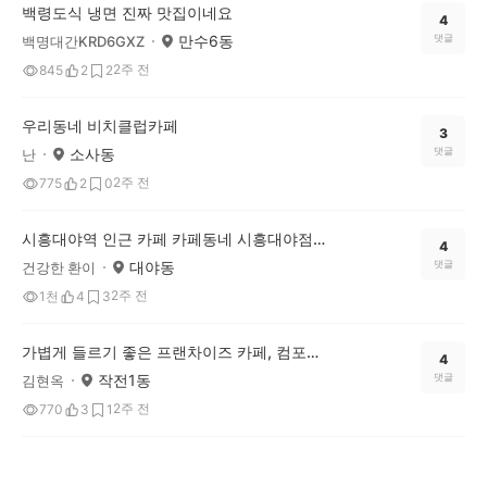
백령도식 냉면 진짜 맛집이네요
4
만수6동
댓글
백명대간KRD6GXZ
2주 전
845
2
2
우리동네 비치클럽카페
3
소사동
댓글
난
2주 전
775
2
0
시흥대야역 인근 카페 카페동네 시흥대야점을 소개합니다
4
대야동
댓글
건강한 환이
2주 전
1천
4
3
가볍게 들르기 좋은 프랜차이즈 카페, 컴포즈커피 방문 후기
4
작전1동
댓글
김현옥
2주 전
770
3
1