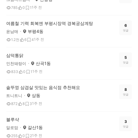
1주 전
785
0
1
여름철 기력 회복엔 부평시장역 경복궁삼계탕
6
부평4동
댓글
윤남매
1주 전
1.2천
6
4
삼덕통닭
5
산곡1동
댓글
인천돼랑이
1주 전
833
0
1
솥뚜껑 삼겹살 맛있는 음식점 추천해요
8
상동
댓글
트니트니
1주 전
872
8
3
블루샥
3
갈산1동
댓글
알로맘
1주 전
255
0
2