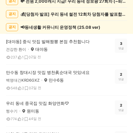
💸 전원 2,000캐시 지급! 우리 동네 정보왕 27회차 (~8/10)
공지
게
시
💰[당첨자 발표] 우리 동네 썰전 12회차 당첨자를 발표합니다!
공지
글
목
록
📢동네생활 커뮤니티 운영정책 (25.08 ver)
공지
[대야동] 중식 맛집 발해짬뽕 본점 추천합니다
3
대야동
댓글
건강한 환이
2일 전
237
1
0
만수동 창대시장 맛집 병천眞순대국 맛있네요
2
만수6동
댓글
백명대간KRD6GXZ
2일 전
548
2
0
우리 동네 중국집 맛집 화양연화♡
2
원미동
댓글
쩡수기
4일 전
774
2
4