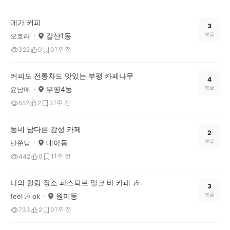
메가 커피
3
갈산1동
댓글
오호라
1주 전
322
0
0
커피도 전통차도 맛있는 부평 카페나무
4
부평4동
댓글
윤남매
1주 전
552
2
3
동네 남다른 감성 카페
2
대야동
댓글
난쭌맘
1주 전
442
0
1
나의 힐링 장소 파스퇴르 밀크 바 카페 🎶
3
원미동
댓글
feel 🎶 ok
1주 전
733
2
0