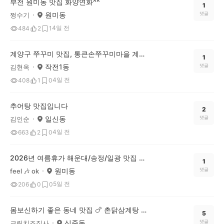
부천 원미동 맛집 화양연화^^
1
원미동
댓글
쩡수기
4일 전
484
2
1
계양구 쭈꾸미 맛집, 통큰손쭈꾸미마을 계산본점 다녀왔어요!
1
작전1동
댓글
김현옥
4일 전
408
1
0
추어탕 맛집입니다
2
일신동
댓글
김인순
4일 전
663
2
0
2026년 여름휴가 해운대/송정/일광 맛집 투어 go go 🎶
1
원미동
댓글
feel 🎶 ok
5일 전
206
0
0
몸보신하기 좋은 동네 맛집 🍗 촌닭삼계탕 소개해요
5
신중동
댓글
크림치즈집사