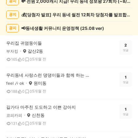
💸 전원 2,000캐시 지급! 우리 동네 정보왕 27회차 (~8/10)
공지
게
시
💰[당첨자 발표] 우리 동네 썰전 12회차 당첨자를 발표합니다!
공지
글
목
록
📢동네생활 커뮤니티 운영정책 (25.08 ver)
공지
우리집 귀염둥이들
2
갈산2동
댓글
부자킹
5개월 전
165
0
0
우리동네 사랑스런 댕댕이들과 함께 하는 산책 에티켓
1
원미동
댓글
feel 🎶 ok
5개월 전
188
0
0
길가다 마주친 도도하고 이쁜 강아지
1
신천동
댓글
코피카피
5개월 전
131
0
0