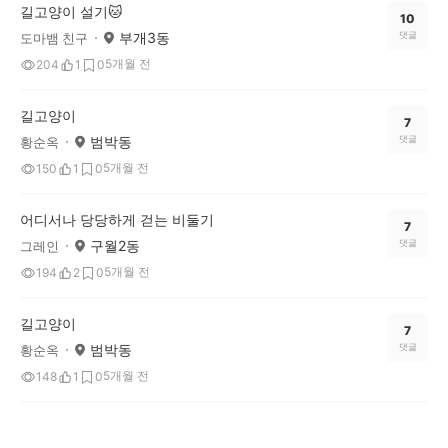
길고양이 설기🐱
10
부개3동
댓글
도마뱀 친구
5개월 전
204
1
0
길고양이
7
범박동
댓글
황순옥
5개월 전
150
1
0
어디서나 당당하게 걷는 비둘기
7
구월2동
댓글
그레인
5개월 전
194
2
0
길고양이
7
범박동
댓글
황순옥
5개월 전
148
1
0