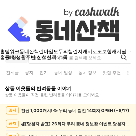
홈
팀워크
동네산책
런마일
모두의챌린지
캐시로또
보험
캐시딜
홈
동네 생활
주변 산책
산책 기록
상동
전체글
공지
인기
동네 일상
동네 정보
맛집 추천
분실
상동
이웃들의
반려동물
이야기
상동
이웃들이 직접 올린
반려동물
이야기를 모아봐요
상
전원 1,000캐시! 🥳 우리 동네 썰전 14회차 OPEN (~8/17)
공지
동
반
려
💰[당첨자 발표] 26회차 우리 동네 정보왕 이벤트 당첨자를 발표합니다!
공지
동
물