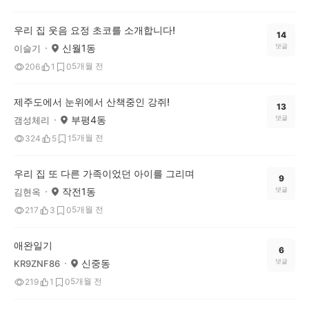
우리 집 웃음 요정 초코를 소개합니다!
14
신월1동
댓글
이슬기
5개월 전
206
1
0
제주도에서 눈위에서 산책중인 강쥐!
13
부평4동
댓글
갬성체리
5개월 전
324
5
1
우리 집 또 다른 가족이었던 아이를 그리며
9
작전1동
댓글
김현옥
5개월 전
217
3
0
애완일기
6
신중동
댓글
KR9ZNF86
5개월 전
219
1
0