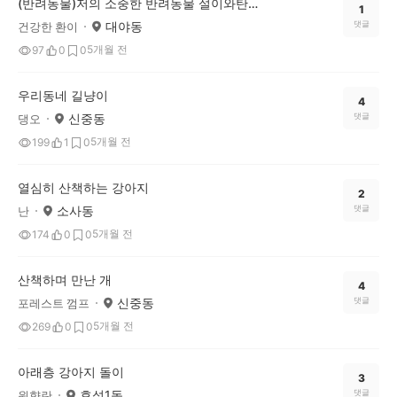
(반려동물)저의 소중한 반려동물 설이와탄이 입니다!
1
대야동
댓글
건강한 환이
5개월 전
97
0
0
우리동네 길냥이
4
신중동
댓글
댕오
5개월 전
199
1
0
열심히 산책하는 강아지
2
소사동
댓글
난
5개월 전
174
0
0
산책하며 만난 개
4
신중동
댓글
포레스트 껌프
5개월 전
269
0
0
아래층 강아지 돌이
3
효성1동
댓글
원향란