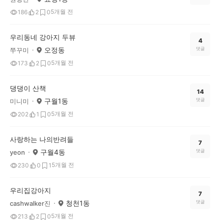
5개월 전
186
2
0
우리동네 강아지 두뷰
4
오정동
댓글
쭈꾸미
5개월 전
173
2
0
댕댕이 산책
14
구월1동
댓글
미니미
5개월 전
202
1
0
사랑하는 나의반려들
7
구월4동
댓글
yeon
5개월 전
230
0
1
우리집강아지
7
청천1동
댓글
cashwalker진
5개월 전
213
2
0