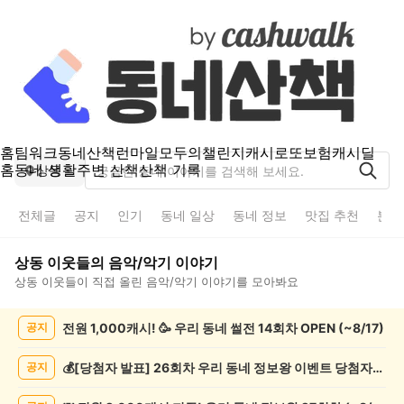
홈
팀워크
동네산책
런마일
모두의챌린지
캐시로또
보험
캐시딜
홈
동네 생활
주변 산책
산책 기록
상동
전체글
공지
인기
동네 일상
동네 정보
맛집 추천
분실
상동
이웃들의
음악/악기
이야기
상동
이웃들이 직접 올린
음악/악기
이야기를 모아봐요
상
전원 1,000캐시! 🥳 우리 동네 썰전 14회차 OPEN (~8/17)
공지
동
음
악/
💰[당첨자 발표] 26회차 우리 동네 정보왕 이벤트 당첨자를 발표합니다!
공지
악
기