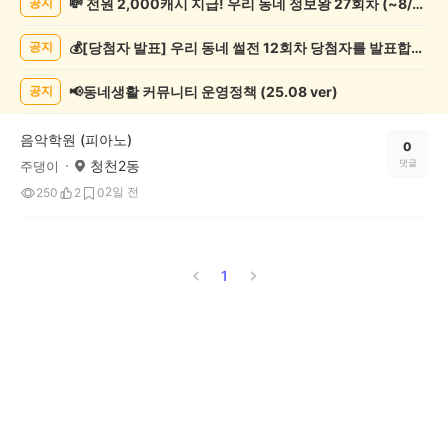
💸 전원 2,000캐시 지급! 우리 동네 정보왕 27회차 (~8/10)
공지
게
시
💰[당첨자 발표] 우리 동네 썰전 12회차 당첨자를 발표합니다!
공지
글
목
록
📢동네생활 커뮤니티 운영정책 (25.08 ver)
공지
음악학원 (피아노)
0
청천2동
댓글
주댕이
2일 전
250
2
0
1