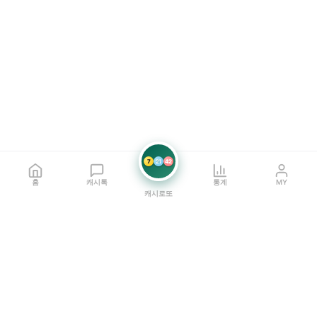
7
21
42
홈
캐시톡
통계
MY
캐시로또