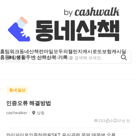
홈
팀워크
동네산책
런마일
모두의챌린지
캐시로또
보험
캐시딜
홈
동네 생활
주변 산책
산책 기록
상동
동네 일상
인증오류 해결방법
cashwalker
상동
233
0
0
1년 전
와이파이로인증하면됨SKT 유심관련 문제 때문에 오류