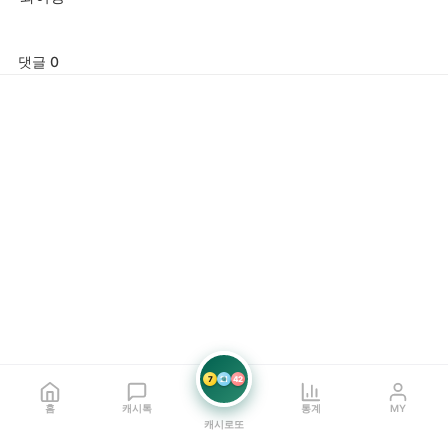
댓글 0
7
21
42
홈
캐시톡
통계
MY
캐시로또