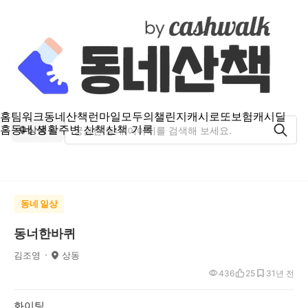
홈
팀워크
동네산책
런마일
모두의챌린지
캐시로또
보험
캐시딜
홈
동네 생활
주변 산책
산책 기록
상동
동네 일상
동너한바퀴
김조영
상동
436
25
3
1년 전
화이팅