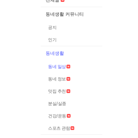
동네생활 커뮤니티
공지
인기
동네생활
동네 일상
동네 정보
맛집 추천
분실/실종
건강/운동
스포츠 관람