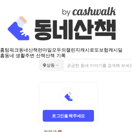
홈
팀워크
동네산책
런마일
모두의챌린지
캐시로또
보험
캐시딜
홈
동네 생활
주변 산책
산책 기록
상동
로그인을 해주세요
전체글