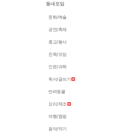
동네모임
문화/예술
공연/축제
종교/봉사
친목/모임
인문/과학
독서/글쓰기
반려동물
요리/제조
여행/캠핑
음악/악기