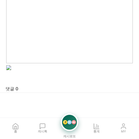
댓글 0
7
21
42
홈
캐시톡
통계
MY
캐시로또