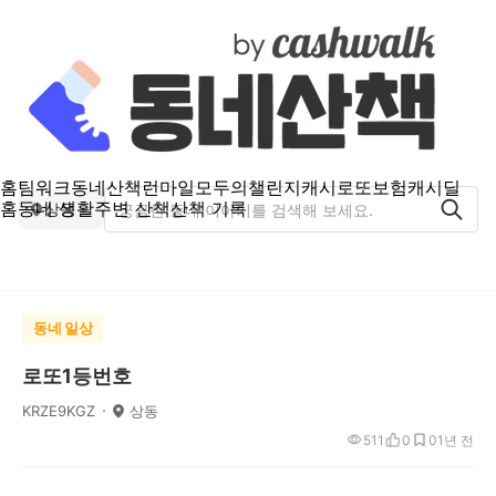
홈
팀워크
동네산책
런마일
모두의챌린지
캐시로또
보험
캐시딜
홈
동네 생활
주변 산책
산책 기록
상동
동네 일상
로또1등번호
KRZE9KGZ
상동
511
0
0
1년 전