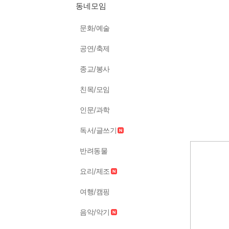
동네모임
문화/예술
공연/축제
종교/봉사
친목/모임
인문/과학
독서/글쓰기
반려동물
요리/제조
여행/캠핑
음악/악기