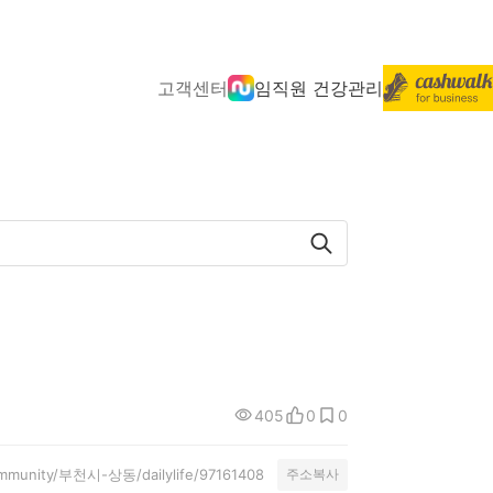
고객센터
임직원 건강관리
405
0
0
community/부천시-상동/dailylife/97161408
주소복사