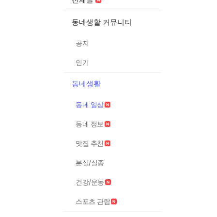
동네생활 커뮤니티
공지
인기
동네생활
동네 일상
동네 정보
맛집 추천
분실/실종
건강/운동
스포츠 관람