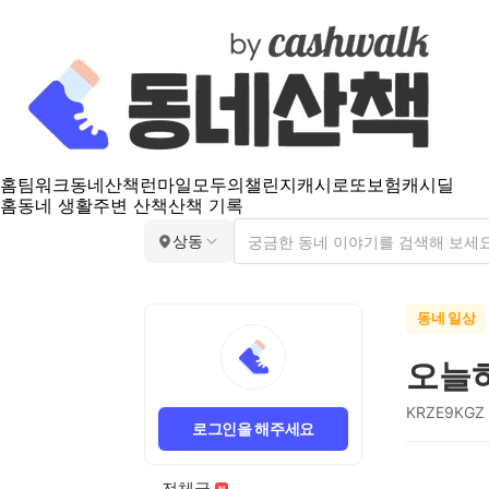
홈
팀워크
동네산책
런마일
모두의챌린지
캐시로또
보험
캐시딜
홈
동네 생활
주변 산책
산책 기록
상동
동네 일상
오늘
KRZE9KGZ
로그인을 해주세요
전체글