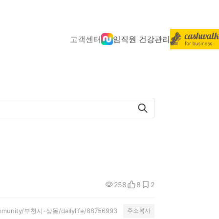
고객센터
임직원 건강관리
258
8
2
community/부천시-상동/dailylife/88756993
주소복사