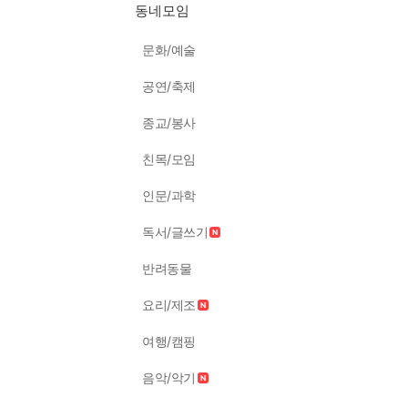
동네모임
문화/예술
공연/축제
종교/봉사
친목/모임
인문/과학
독서/글쓰기
반려동물
요리/제조
여행/캠핑
음악/악기