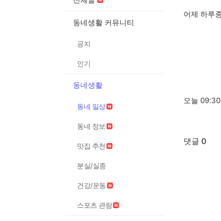
어제 하루종
동네생활 커뮤니티
공지
인기
동네생활
오늘 09:
동네 일상
동네 정보
댓글 0
맛집 추천
분실/실종
건강/운동
스포츠 관람