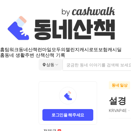
홈
팀워크
동네산책
런마일
모두의챌린지
캐시로또
보험
캐시딜
홈
동네 생활
주변 산책
산책 기록
상동
동네 일상
설경
KRVAP4E
로그인을 해주세요
전체글