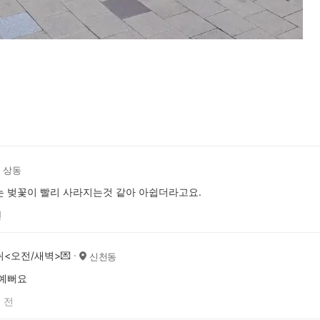
상동
 벚꽃이 빨리 사라지는것 같아 아쉽더라고요.
전
뉘<오전/새벽>💌
신천동
 예뻐요
 전