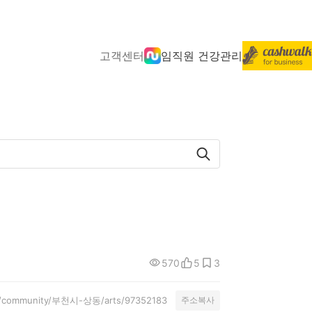
고객센터
임직원 건강관리
570
5
3
cal/community/부천시-상동/arts/97352183
주소복사