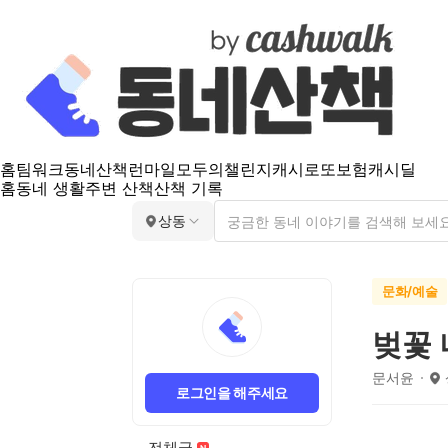
홈
팀워크
동네산책
런마일
모두의챌린지
캐시로또
보험
캐시딜
홈
동네 생활
주변 산책
산책 기록
상동
문화/예술
벚꽃 
문서윤
로그인을 해주세요
전체글