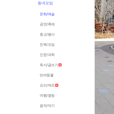
동네모임
문화/예술
공연/축제
종교/봉사
친목/모임
인문/과학
독서/글쓰기
반려동물
요리/제조
여행/캠핑
음악/악기