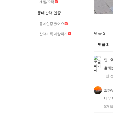
게임/오락
동네산책 인증
동네인증 했어요
댓글 3
산책기록 자랑하기
댓글
3
민
올해는
1년 
💌하
너무
5개월