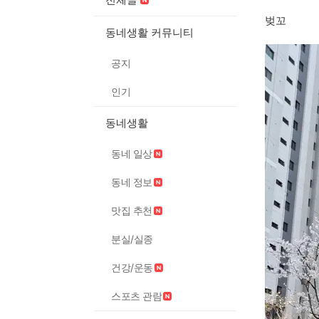
벚꼬
동네생활 커뮤니티
공지
인기
동네생활
동네 일상
동네 정보
맛집 추천
분실/실종
건강/운동
스포츠 관람