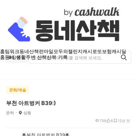
홈
팀워크
동네산책
런마일
모두의챌린지
캐시로또
보험
캐시딜
홈
동네 생활
주변 산책
산책 기록
상동
문화/예술
부천 아트벙커 B39:)
은하
상동
756
6
1
2년 전
🌟부천 아트벙커 B39🌟