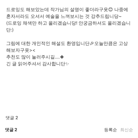
드로잉도 해보았는데 작가님의 설명이 좋더라구욧😊 나중에
혼자서라도 오셔서 예술을 느껴보시는 것 강추드립니당~
(드로잉 채색만 하고 올리겠습니당! 안궁금하셔도 올리겠습니
단:)
그림에 대한 개인적인 해설도 환영입니단🎉오늘만큼은 고상
해보자구욧><
추천도 많이 눌러주시길....🍀
긴 글 읽어주셔서 감사합니단✨️
댓글 2
댓글
2
등록순
최신순