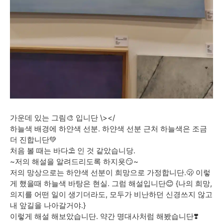
가운데 있는 그림🎨 입니단 \></
하늘색 배경에 하얀색 선분. 하얀색 선분 근처 하늘색은 조금
더 진합니단💚
처음 볼 때는 바다⛱️ 인 것 같았습니당.
~저의 해설을 알려드리도록 하지욧😏~
저의 망상으로는 하얀색 선분이 희망으로 가정합니단.🫢 이렇
게 했을때 하늘색 바탕은 현실. 그럼 해설입니단😊 {나의 희망,
의지를 어떤 일이 생기더라도, 모두가 비난하던 신경쓰지 않고
내 앞길을 나아갈거야.}
이렇게 해설 해보았습니단. 약간 명대사처럼 해봤습니단❣️