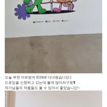
오늘 부천 아트벙커 B39에 다녀왔습니단:)
드로잉을 신청하고 갔는데 볼게 많더라구욧❣️
작가님들의 작품들도 볼 수 있어서 좋았습니단✨️