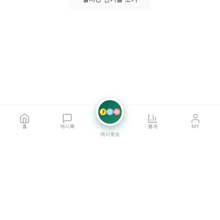
7
21
42
홈
캐시톡
통계
MY
캐시로또