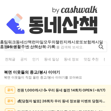
홈
팀워크
동네산책
런마일
모두의챌린지
캐시로또
보험
캐시딜
홈
동네 생활
주변 산책
산책 기록
북면
전체글
공지
인기
동네 일상
동네 정보
맛집 추천
분실
북면
이웃들의
종교/봉사
이야기
북면
이웃들이 직접 올린
종교/봉사
이야기를 모아봐요
북
전원 1,000캐시! 🥳 우리 동네 썰전 14회차 OPEN (~8/17)
공지
면
종
교/
💰[당첨자 발표] 26회차 우리 동네 정보왕 이벤트 당첨자를 발표합니다!
공지
봉
사