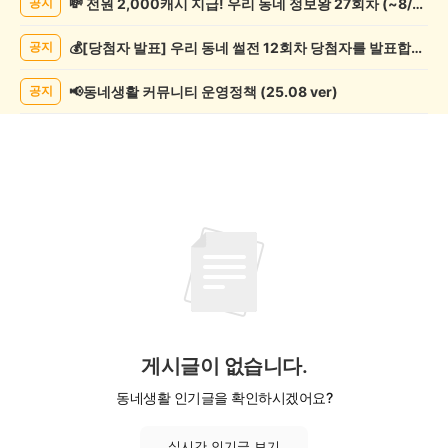
💸 전원 2,000캐시 지급! 우리 동네 정보왕 27회차 (~8/10)
공지
게
시
💰[당첨자 발표] 우리 동네 썰전 12회차 당첨자를 발표합니다!
공지
글
목
록
📢동네생활 커뮤니티 운영정책 (25.08 ver)
공지
게시글이 없습니다.
동네생활 인기글을 확인하시겠어요?
실시간 인기글 보기