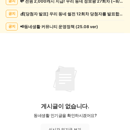
💸 전원 2,000캐시 지급! 우리 동네 정보왕 27회차 (~8/10)
공지
게
시
💰[당첨자 발표] 우리 동네 썰전 12회차 당첨자를 발표합니다!
공지
글
목
록
📢동네생활 커뮤니티 운영정책 (25.08 ver)
공지
게시글이 없습니다.
동네생활 인기글을 확인하시겠어요?
실시간 인기글 보기