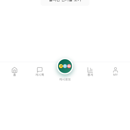
7
21
42
홈
캐시톡
통계
MY
캐시로또