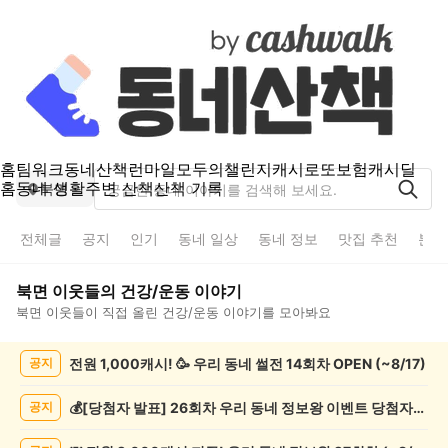
홈
팀워크
동네산책
런마일
모두의챌린지
캐시로또
보험
캐시딜
홈
동네 생활
주변 산책
산책 기록
북면
전체글
공지
인기
동네 일상
동네 정보
맛집 추천
분실
북면
이웃들의
건강/운동
이야기
북면
이웃들이 직접 올린
건강/운동
이야기를 모아봐요
북
전원 1,000캐시! 🥳 우리 동네 썰전 14회차 OPEN (~8/17)
공지
면
건
강/
💰[당첨자 발표] 26회차 우리 동네 정보왕 이벤트 당첨자를 발표합니다!
공지
운
동