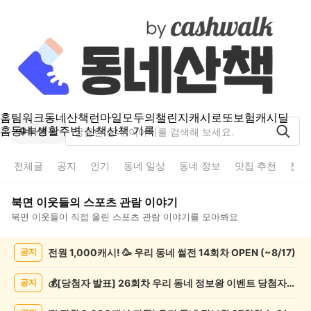
홈
팀워크
동네산책
런마일
모두의챌린지
캐시로또
보험
캐시딜
홈
동네 생활
주변 산책
산책 기록
북면
전체글
공지
인기
동네 일상
동네 정보
맛집 추천
분실
북면
이웃들의
스포츠 관람
이야기
북면
이웃들이 직접 올린
스포츠 관람
이야기를 모아봐요
북
전원 1,000캐시! 🥳 우리 동네 썰전 14회차 OPEN (~8/17)
공지
면
스
포
💰[당첨자 발표] 26회차 우리 동네 정보왕 이벤트 당첨자를 발표합니다!
공지
츠
관