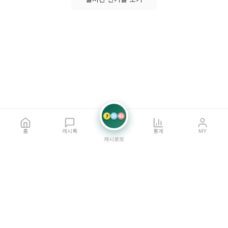
7
21
42
홈
캐시톡
통계
MY
캐시로또