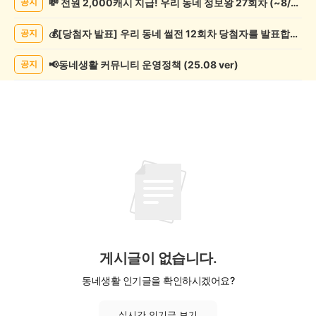
💸 전원 2,000캐시 지급! 우리 동네 정보왕 27회차 (~8/10)
공지
람
게
💰[당첨자 발표] 우리 동네 썰전 12회차 당첨자를 발표합니다!
공지
시
글
목
📢동네생활 커뮤니티 운영정책 (25.08 ver)
공지
록
게시글이 없습니다.
동네생활 인기글을 확인하시겠어요?
실시간 인기글 보기