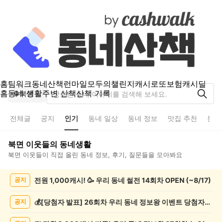
홈
팀워크
동네산책
런마일
모두의챌린지
캐시로또
보험
캐시딜
홈
동네 생활
주변 산책
산책 기록
북면
전체글
공지
인기
동네 일상
동네 정보
맛집 추천
분실
북면
이웃들의 동네생활
북면
이웃들이 직접 올린 동네 정보, 후기, 질문들을 모아봐요
북
전원 1,000캐시! 🥳 우리 동네 썰전 14회차 OPEN (~8/17)
공지
면
인
기
💰[당첨자 발표] 26회차 우리 동네 정보왕 이벤트 당첨자를 발표합니다!
공지
글
게