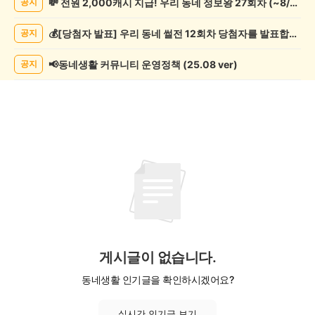
💸 전원 2,000캐시 지급! 우리 동네 정보왕 27회차 (~8/10)
공지
시
글
💰[당첨자 발표] 우리 동네 썰전 12회차 당첨자를 발표합니다!
공지
목
록
📢동네생활 커뮤니티 운영정책 (25.08 ver)
공지
게시글이 없습니다.
동네생활 인기글을 확인하시겠어요?
실시간 인기글 보기