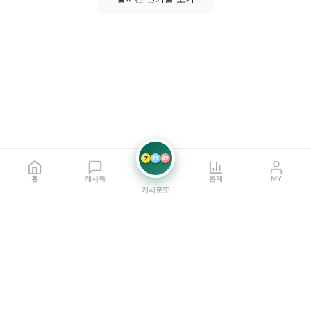
7
21
42
홈
캐시톡
통계
MY
캐시로또