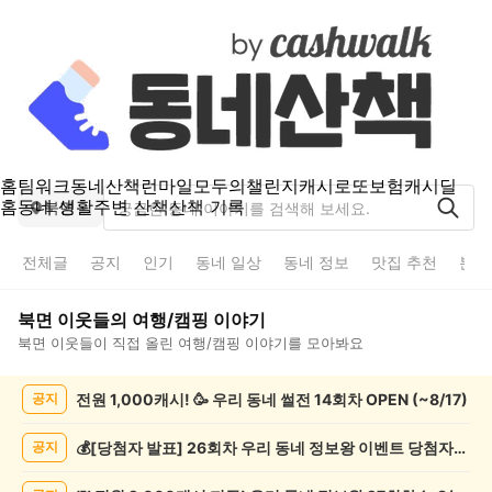
홈
팀워크
동네산책
런마일
모두의챌린지
캐시로또
보험
캐시딜
홈
동네 생활
주변 산책
산책 기록
북면
전체글
공지
인기
동네 일상
동네 정보
맛집 추천
분실
북면
이웃들의
여행/캠핑
이야기
북면
이웃들이 직접 올린
여행/캠핑
이야기를 모아봐요
북
전원 1,000캐시! 🥳 우리 동네 썰전 14회차 OPEN (~8/17)
공지
면
여
행/
💰[당첨자 발표] 26회차 우리 동네 정보왕 이벤트 당첨자를 발표합니다!
공지
캠
핑