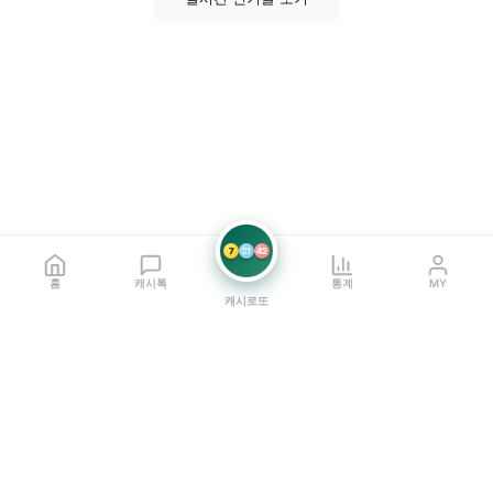
7
21
42
홈
캐시톡
통계
MY
캐시로또