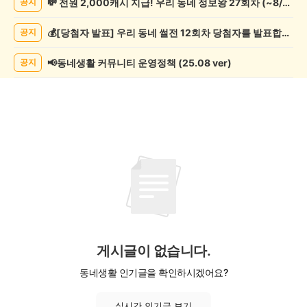
💸 전원 2,000캐시 지급! 우리 동네 정보왕 27회차 (~8/10)
공지
게
시
💰[당첨자 발표] 우리 동네 썰전 12회차 당첨자를 발표합니다!
공지
글
목
록
📢동네생활 커뮤니티 운영정책 (25.08 ver)
공지
게시글이 없습니다.
동네생활 인기글을 확인하시겠어요?
실시간 인기글 보기