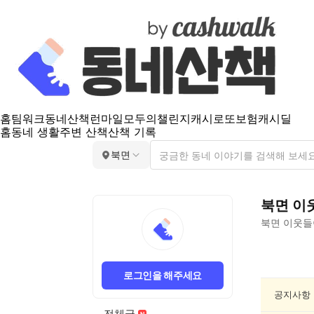
홈
팀워크
동네산책
런마일
모두의챌린지
캐시로또
보험
캐시딜
홈
동네 생활
주변 산책
산책 기록
북면
북면
이
북면
이웃들
북
면
로그인을 해주세요
동
네
공지사항
인
전체글