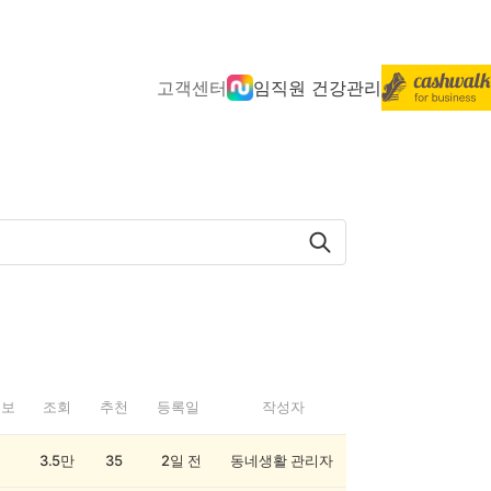
고객센터
임직원 건강관리
정보
조회
추천
등록일
작성자
3.5만
35
2일 전
동네생활 관리자