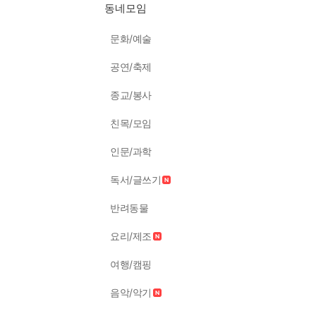
동네모임
문화/예술
공연/축제
종교/봉사
친목/모임
인문/과학
독서/글쓰기
반려동물
요리/제조
여행/캠핑
음악/악기