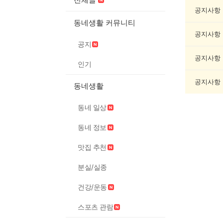
증
했
공지사항
어
동네생활 커뮤니티
요
공지사항
게
공지
시
글
공지사항
인기
목
록
공지사항
동네생활
동네 일상
동네 정보
맛집 추천
분실/실종
건강/운동
스포츠 관람