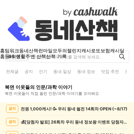
홈
팀워크
동네산책
런마일
모두의챌린지
캐시로또
보험
캐시딜
홈
동네 생활
주변 산책
산책 기록
북면
전체글
공지
인기
동네 일상
동네 정보
맛집 추천
분실
북면
이웃들의
인문/과학
이야기
북면
이웃들이 직접 올린
인문/과학
이야기를 모아봐요
북
전원 1,000캐시! 🥳 우리 동네 썰전 14회차 OPEN (~8/17)
공지
면
인
문/
💰[당첨자 발표] 26회차 우리 동네 정보왕 이벤트 당첨자를 발표합니다!
공지
과
학