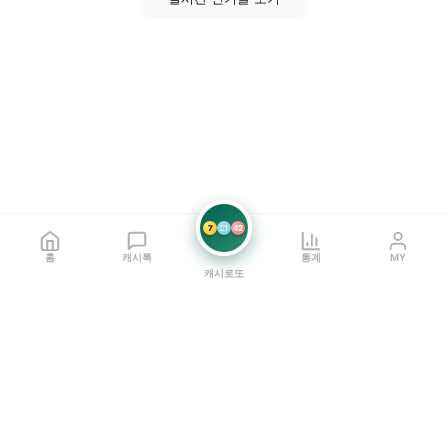
7
21
42
홈
캐시톡
통계
MY
캐시로또