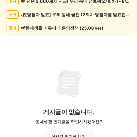
💸 전원 2,000캐시 지급! 우리 동네 정보왕 27회차 (~8/10)
공지
게
시
💰[당첨자 발표] 우리 동네 썰전 12회차 당첨자를 발표합니다!
공지
글
목
록
📢동네생활 커뮤니티 운영정책 (25.08 ver)
공지
게시글이 없습니다.
동네생활 인기글을 확인하시겠어요?
실시간 인기글 보기