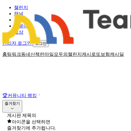
챌린지
채널
소식
커뮤니티
보상
관리자 로그인
로그인
홈
팀워크
동네산책
런마일
모두의챌린지
캐시로또
보험
캐시딜
🏆
커뮤니티 랭킹
즐겨찾기
게시판 제목의
아이콘을 선택하면
즐겨찾기에 추가됩니다.