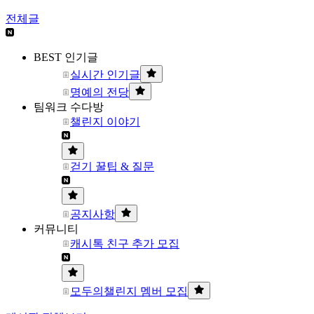
전체글
BEST 인기글
실시간 인기글
명예의 전당
팀워크 수다방
챌린지 이야기
걷기 꿀팁 & 질문
공지사항
커뮤니티
캐시톡 친구 추가 모집
모두의챌린지 멤버 모집