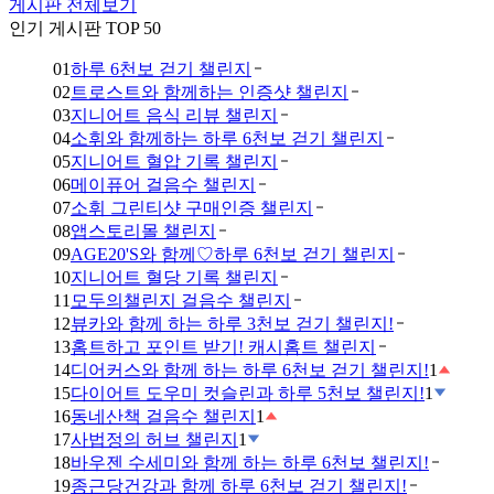
게시판 전체보기
인기 게시판 TOP 50
01
하루 6천보 걷기 챌린지
02
트로스트와 함께하는 인증샷 챌린지
03
지니어트 음식 리뷰 챌린지
04
소휘와 함께하는 하루 6천보 걷기 챌린지
05
지니어트 혈압 기록 챌린지
06
메이퓨어 걸음수 챌린지
07
소휘 그린티샷 구매인증 챌린지
08
앱스토리몰 챌린지
09
AGE20'S와 함께♡하루 6천보 걷기 챌린지
10
지니어트 혈당 기록 챌린지
11
모두의챌린지 걸음수 챌린지
12
뷰카와 함께 하는 하루 3천보 걷기 챌린지!
13
홈트하고 포인트 받기! 캐시홈트 챌린지
14
디어커스와 함께 하는 하루 6천보 걷기 챌린지!
1
15
다이어트 도우미 컷슬린과 하루 5천보 챌린지!
1
16
동네산책 걸음수 챌린지
1
17
사법정의 허브 챌린지
1
18
바우젠 수세미와 함께 하는 하루 6천보 챌린지!
19
종근당건강과 함께 하루 6천보 걷기 챌린지!