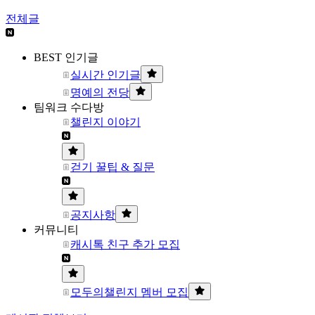
전체글
BEST 인기글
실시간 인기글
명예의 전당
팀워크 수다방
챌린지 이야기
걷기 꿀팁 & 질문
공지사항
커뮤니티
캐시톡 친구 추가 모집
모두의챌린지 멤버 모집