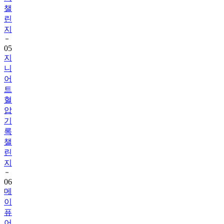
챌
린
지
05
지
니
어
트
혈
압
기
록
챌
린
지
06
메
이
퓨
어