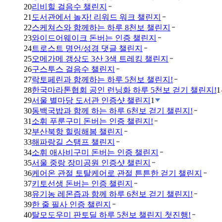
20
리비힐 걸음수 챌린지
21
도서관에서 놀자! 리워드 워크 챌린지
22
스케쳐스와 함께하는 하루 8천보 챌린지
23
와이드어웨이크 돈버는 인증 챌린지
24
트로스트 명언/성경 댓글 챌린지
25
오메가메 갱상도 3산 3색 트레킹 챌린지
26
구스투스 걸음수 챌린지
27
락토페린과 함께하는 하루 5천보 챌린지!
28
한국마라톤협회 공인 런닝화 하루 5천보 걷기 챌린지!
1
29
서울 별마당 도서관 인증샷 챌린지
1
30
동백국밥과 함께 하는 하루 6천보 걷기 챌린지!
31
소휘 푸룬구미 돈버는 인증 챌린지!
32
부산북항 힐링해봄 챌린지
33
해파랑길 스탬프 챌린지
34
소휘 애사비구미 돈버는 인증 챌린지
35
서울 중랑 장미공원 인증샷 챌린지
36
케어온 관절 토탈케어로 관절 튼튼한 걷기 챌린지
37
키토선생 돈버는 인증 챌린지
38
유기농 레몬즙과 함께 하루 6천보 걷기 챌린지!
39
한 줄 필사 인증 챌린지
40
탈모도우미 판토딜 하루 5천보 챌린지 첫진행!