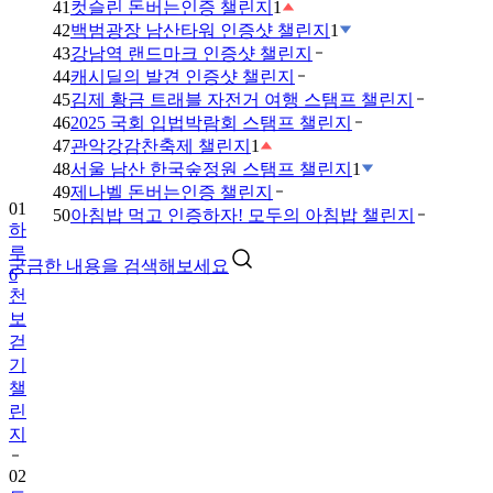
41
컷슬린 돈버는인증 챌린지
1
42
백범광장 남산타워 인증샷 챌린지
1
43
강남역 랜드마크 인증샷 챌린지
44
캐시딜의 발견 인증샷 챌린지
45
김제 황금 트래블 자전거 여행 스탬프 챌린지
46
2025 국회 입법박람회 스탬프 챌린지
47
관악강감찬축제 챌린지
1
48
서울 남산 한국숲정원 스탬프 챌린지
1
49
제나벨 돈버는인증 챌린지
01
50
아침밥 먹고 인증하자! 모두의 아침밥 챌린지
하
루
궁금한 내용을 검색해보세요
6
천
보
걷
기
챌
린
지
02