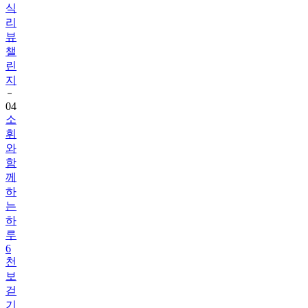
식
리
뷰
챌
린
지
04
소
휘
와
함
께
하
는
하
루
6
천
보
걷
기