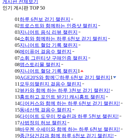
게시판 전체보기
인기 게시판 TOP 50
01
하루 6천보 걷기 챌린지
02
트로스트와 함께하는 인증샷 챌린지
03
지니어트 음식 리뷰 챌린지
04
소휘와 함께하는 하루 6천보 걷기 챌린지
05
지니어트 혈압 기록 챌린지
06
메이퓨어 걸음수 챌린지
07
소휘 그린티샷 구매인증 챌린지
08
앱스토리몰 챌린지
09
지니어트 혈당 기록 챌린지
1
10
AGE20'S와 함께♡하루 6천보 걷기 챌린지
1
11
모두의챌린지 걸음수 챌린지
12
뷰카와 함께 하는 하루 3천보 걷기 챌린지!
13
홈트하고 포인트 받기! 캐시홈트 챌린지
14
디어커스와 함께 하는 하루 6천보 걷기 챌린지!
15
동네산책 걸음수 챌린지
16
다이어트 도우미 컷슬린과 하루 5천보 챌린지!
17
사법정의 허브 챌린지
18
바우젠 수세미와 함께 하는 하루 6천보 챌린지!
19
종근당건강과 함께 하루 6천보 걷기 챌린지!