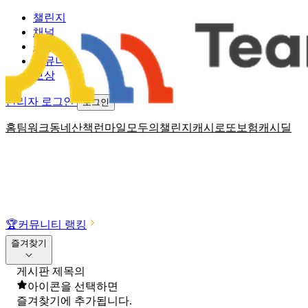
챌린지
채널
소식
커뮤니티
보상
관리자 로그인
로그인
홈
팀워크
동네산책
런마일
모두의챌린지
캐시로또
보험
캐시딜
🏆
커뮤니티 랭킹
즐겨찾기
게시판 제목의
아이콘을 선택하면
즐겨찾기에 추가됩니다.