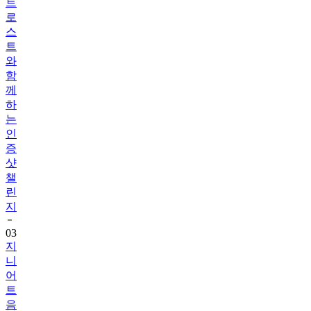
트
로
스
트
와
함
께
하
는
인
증
샷
챌
린
지
03
지
니
어
트
음