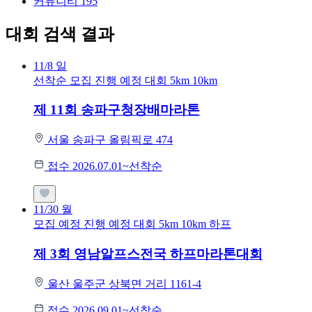
커뮤니티
195
대회 검색 결과
11/8
일
선착순 모집
진행 예정 대회
5km
10km
제 11회 송파구청장배마라톤
서울 송파구 올림픽로 474
접수 2026.07.01~선착순
11/30
월
모집 예정
진행 예정 대회
5km
10km
하프
제 3회 영남알프스전국 하프마라톤대회
울산 울주군 상북면 거리 1161-4
접수 2026.09.01~선착순