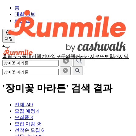
홈
대회 정보
커뮤니티
채팅
홈
팀워크
동네산책
런마일
모두의챌린지
캐시로또
보험
캐시딜
'장미꽃 마라톤' 검색 결과
전체
249
모집 예정
4
모집중
8
모집 마감
36
선착순 모집
6