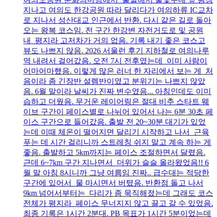
지나고 여의도 한강공원 따라 달리다가 여의하류 IC교차
로 지나서 성산대교 인근에서 반환. 다시 같은 길로 돌아
오는 왕복 코스임. 전 구간 한강변 자전거도로 및 공원
내 평지라 고저차가 거의 없음. 기록 내기 좋은 코스고
뷰도 나쁘지 않음. 2026 서울런 후기 지하철로 여의나루
역 내려서 걸어갔음. 오전 7시 전후였는데 이미 사람이
어마어마했음. 이렇게 많은 러너 한 자리에서 보는 게 처
음이라 좀 긴장반 설렘반이였고 분위기는 나쁘지 않았
음. 6월 말이라 날씨가 진짜 변수였음... 아침인데도 이미
습하고 더웠음. 무거운 레이어링은 절대 비추 스타트 웨
이브 구간이 페이스별로 나뉘어 있어서 나는 6분 30초 페
이스 구간으로 들어갔음. 출발 전 20~30분 대기가 있었
는데 이때 체온이 떨어지면 달리기 시작하고 나서 근육
푸는 데 시간 걸리니까 스트레칭 쉬지 말고 계속 하는 게
좋음. 출발하고 5km까지는 페이스 조절하면서 달렸음.
근데 6~7km 구간 지나면서 더위가 슬슬 올라왔었음!! 6
월 말 아침 8시니까 그냥 여름임 진짜.. 급수대는 적당한
구간에 있어서 물 마시면서 버텼음. 반환점 돌고 나서
9km 넘어서부터는 다리가 좀 묵직해졌는데 그래도 코스
전체가 평지라 페이스 무너지지 않고 끌고 갈 수 있었음.
최종 기록은 1시간 2분대. PB 목표가 1시간 5분이었는데