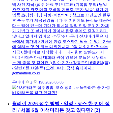
택 사전 지급 (접수 완료 후) 번호표 (기록칩 부착) 당일
완주 지급 완주 메달 모바일 기록증 (문자 발송) 참가 기
념품 초경량 러닝 자켓 (바람막이) 참고로 23년도엔 완주
후 순두부가 제공됐었습니다 ㅎ 이번에도 음식들 제공된
다는 말이 있는데 기대가 되네욤 당일 현장 분위기 자체
가 가볍고 또 볼거리가 많아서 완주 후에도 즐길거리가
많다고 알려져 있어요. (/^▽^)/ 마무리 선사마라톤은 서
울에서 참가비 3만원에 한강 코스까지 달릴 수 있는 가을
에 열리는 몇 안 되는 대회입니다. 9월 대회지만 접수는
지금 6월에 바로 시작합니다. 다시한번 말씀드리지
만!!! 선착순 마감 대회라 관심 있으신 분들은 서두르시
는 게 좋을 것 같아요 :) 접수 기간 : 강동구민 6월 8일(월)
/ 일반 6월 11일(목) 오전 10시~ 공식 홈페이지 :
gomarathon.co.kr
우마이
2
190
2026.06.05
월리런 2026 접수 방법 · 일정 · 코스 한 번에 정
리 / 서울 6월 이색마라톤 찾고 있다면?
[2]