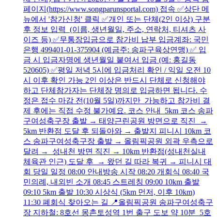
페이지(https://www.songparunsportal.com) 접속 ✅상단 메
뉴에서 '참가신청' 클릭 ✅개인 또는 단체(2인 이상) 구분
후 정보 입력 (이름, 생년월일, 주소, 연락처, 티셔츠 사
이즈 등) ✅무통장입금으로 참가비 납부 입금계좌: 국민
은행 499401-01-375904 (예금주: 송파구육상연맹) ✅ 입
금 시 입금자명에 생년월일 붙여서 입금 (예: 홍길동
520605) ✅평일 저녁 5시에 입금처리 확인 / 익일 오전 10
시 이후 확인 가능 2인 이상은 반드시 단체로 신청해야
하고 단체참가자는 단체장 명의로 입금하면 됩니다. 수
정은 접수 마감 전(10월 5일)까지만 가능하고 참가비 결
제 후에는 직접 수정 불가예요. 코스 안내 5km 코스 송파
구여성축구장 출발 → 태양근린공원 방면으로 직진 →
5km 반환점 도달 후 되돌아와 → 출발지 피니시 10km 코
스 송파구여성축구장 출발 → 올림픽공원 외곽 우측으로
달려 → 성내천 방면 직진 → 10km 반환점(성내천실내
체육관 인근) 도달 후 → 왔던 길 따라 복귀 → 피니시 대
회 당일 일정 08:00 안내방송 시작 08:20 개회식 08:40 국
민의례, 내외빈 소개 08:45 스트레칭 09:00 10km 출발
09:10 5km 출발 10:30 시상식 (5km 먼저, 이후 10km)
11:30 폐회식 찾아오는 길 📍올림픽공원 송파구여성축구
장 지하철: 8호선 몽촌토성역 1번 출구 도보 약 10분 5호