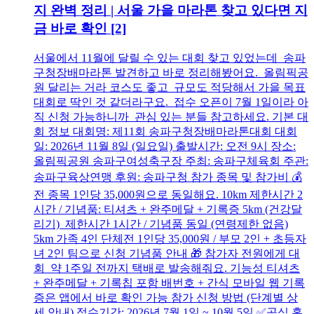
지 완벽 정리 | 서울 가을 마라톤 찾고 있다면 지
금 바로 확인
[2]
서울에서 11월에 달릴 수 있는 대회 찾고 있었는데 송파
구청장배마라톤 발견하고 바로 정리해봤어요. 올림픽공
원 달리는 거라 코스도 좋고 규모도 적당해서 가을 목표
대회로 딱인 것 같더라구요. 접수 오픈이 7월 1일이라 아
직 신청 가능하니까 관심 있는 분들 참고하세요. 기본 대
회 정보 대회명: 제11회 송파구청장배마라톤대회 대회
일: 2026년 11월 8일 (일요일) 출발시간: 오전 9시 장소:
올림픽공원 송파구여성축구장 주최: 송파구체육회 주관:
송파구육상연맹 후원: 송파구청 참가 종목 및 참가비 💰
전 종목 1인당 35,000원으로 동일해요. 10km 제한시간 2
시간 / 기념품: 티셔츠 + 완주메달 + 기록증 5km (건강달
리기) 제한시간 1시간 / 기념품 동일 (연령제한 없음)
5km 가족 4인 단체전 1인당 35,000원 / 부모 2인 + 초등자
녀 2인 팀으로 신청 기념품 안내 🎁 참가자 전원에게 대
회 약 1주일 전까지 택배로 발송해줘요. 기능성 티셔츠
+ 완주메달 + 기록칩 포함 배번호 + 간식 모바일 웹 기록
증은 앱에서 바로 확인 가능 참가 신청 방법 (단계별 상
세 안내) 접수기간: 2026년 7월 1일 ~ 10월 5일 ✅공식 홈