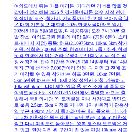
여의도에서 뛰는 가을 마라톤 기다리던 러너들 많을 것
같아서 정리해봄 2026 한경서울마라톤 접수 시작 전에
일정이랑 코스, 참가비, 기념품까지 한 번에 모아봤음 🙌
📌 대회 기본정보 대회명: 2026 한경서울마라톤 일시:
2026년 10월 5일(월요일, 대체공휴일) 오전 7시 30분 출
발 장소: 여의도공원 문화의 마당 일대 (공원 6문이 스타
트·피니시 지점) 종목: 하프(21.0975km), 10km, 5km 참가
인원: 선착순 7,000명 주최: 한경미디어그룹 / 주관: 한경
닷컴 한경에서 여는거라 운영이 탄탄할듯ㅎ 🎫 접수 일
정 & 참가비 접수 기간은 2026년 7월 14일부터 9월 14일
까지 근데 선착순 7,000명이라 인원 다 차면 그 전에 조
기 마감될 수 있음 참가비는 하프 8만원, 10km 7만원,
5km 6만원 하프는 만 18세 이상 성인만 신청 가능하고
10km랑 5km는 나이 제한 없음 🧭 코스 소개 세 종목 다
여의도공원 6문 START/FINISH에서 출발함 하프는 출
발해서 국회의사당 쪽 토끼굴을 지나 서강대교 방면으
로 붙음 2.5km, 5km 지점을 지나면 1차 반환점이 광흥창
역 부근(4.9km) 거기서 돌아와 마포대교 쪽으로 더 나가
고 2차 반환점은 월드컵대교 남단 부근(14.6km) 반환점
찍고 다시 여의도로 돌아오는 왕복 코스라 오르막은 거
의 없고 한강 다리 위 구간이 좀 있는 편임 10km는 하프