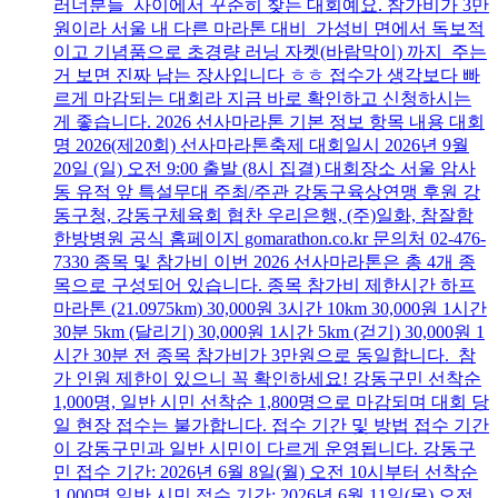
러너분들 사이에서 꾸준히 찾는 대회예요. 참가비가 3만
원이라 서울 내 다른 마라톤 대비 가성비 면에서 독보적
이고 기념품으로 초경량 러닝 자켓(바람막이) 까지 주는
거 보면 진짜 남는 장사입니다 ㅎㅎ 접수가 생각보다 빠
르게 마감되는 대회라 지금 바로 확인하고 신청하시는
게 좋습니다. 2026 선사마라톤 기본 정보 항목 내용 대회
명 2026(제20회) 선사마라톤축제 대회일시 2026년 9월
20일 (일) 오전 9:00 출발 (8시 집결) 대회장소 서울 암사
동 유적 앞 특설무대 주최/주관 강동구육상연맹 후원 강
동구청, 강동구체육회 협찬 우리은행, (주)일화, 참잘함
한방병원 공식 홈페이지 gomarathon.co.kr 문의처 02-476-
7330 종목 및 참가비 이번 2026 선사마라톤은 총 4개 종
목으로 구성되어 있습니다. 종목 참가비 제한시간 하프
마라톤 (21.0975km) 30,000원 3시간 10km 30,000원 1시간
30분 5km (달리기) 30,000원 1시간 5km (걷기) 30,000원 1
시간 30분 전 종목 참가비가 3만원으로 동일합니다. 참
가 인원 제한이 있으니 꼭 확인하세요! 강동구민 선착순
1,000명, 일반 시민 선착순 1,800명으로 마감되며 대회 당
일 현장 접수는 불가합니다. 접수 기간 및 방법 접수 기간
이 강동구민과 일반 시민이 다르게 운영됩니다. 강동구
민 접수 기간: 2026년 6월 8일(월) 오전 10시부터 선착순
1,000명 일반 시민 접수 기간: 2026년 6월 11일(목) 오전