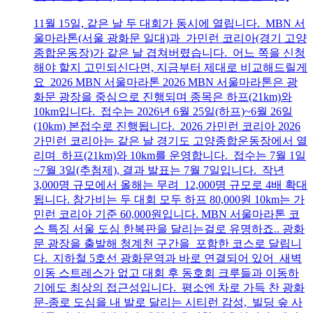
11월 15일, 같은 날 두 대회가 동시에 열립니다. MBN 서
울마라톤(서울 광화문 일대)과 가민런 코리아(경기 고양
종합운동장)가 같은 날 겹쳐버렸습니다. 어느 쪽을 신청
해야 할지 고민되신다면, 지금부터 제대로 비교해드릴게
요 2026 MBN 서울마라톤 2026 MBN 서울마라톤은 광
화문 광장을 중심으로 진행되며 종목은 하프(21km)와
10km입니다. 접수는 2026년 6월 25일(하프)~6월 26일
(10km) 본접수로 진행됩니다. 2026 가민런 코리아 2026
가민런 코리아는 같은 날 경기도 고양종합운동장에서 열
리며 하프(21km)와 10km를 운영합니다. 접수는 7월 1일
~7월 3일(추첨제), 결과 발표는 7월 7일입니다. 작년
3,000명 규모에서 올해는 무려 12,000명 규모로 4배 확대
됩니다. 참가비는 두 대회 모두 하프 80,000원 10km는 가
민런 코리아 기준 60,000원입니다. MBN 서울마라톤 코
스 특징 서울 도심 한복판을 달리는걸로 유명하죠.. 광화
문 광장을 출발해 청계천 구간을 포함한 코스로 달립니
다. 지하철 5호선 광화문역과 바로 연결되어 있어 새벽
이동 스트레스가 없고 대회 후 동호회 크루들과 이동하
기에도 최상의 접근성입니다. 평소엔 차로 가득 찬 광화
문-종로 도심을 내 발로 달리는 시티런 감성, 빌딩 숲 사