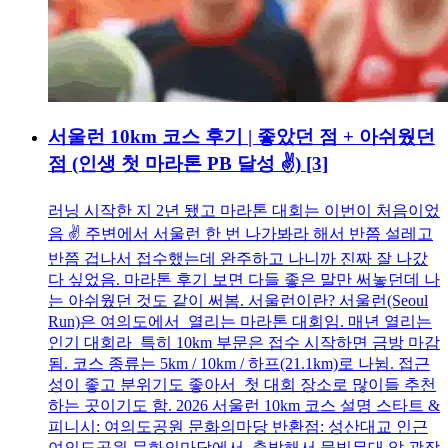
서울런 10km 코스 후기 | 좋았던 점 + 아쉬웠던
점 (인생 첫 마라톤 PB 달성 ✌️)
[3]
러닝 시작한 지 2년 됐고 마라톤 대회는 이번이 처음이었
음 ✌️ 주변에서 서울런 한 번 나가봐라 해서 반쯤 설레고
반쯤 겁나서 접수했는데 완주하고 나니까 진짜 잘 나갔
다 싶었음. 마라톤 후기 보면 다들 좋은 말만 써놓던데 나
는 아쉬웠던 것도 같이 써봄. 서울런이란? 서울런(Seoul
Run)은 여의도에서 열리는 마라톤 대회임. 매년 열리는
인기 대회라 특히 10km 부문은 접수 시작하면 금방 마감
됨. 코스 종류는 5km / 10km / 하프(21.1km)로 나뉨. 접근
성이 좋고 분위기도 좋아서 첫 대회 장소로 많이들 추천
하는 곳이기도 함. 2026 서울런 10km 코스 설명 스타트 &
피니시: 여의도공원 문화의마당 반환점: 성산대교 인근
여의도공원 문화의마당에서 출발해서 물빛무대 앞 광장