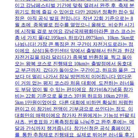
이고 강남페스티벌 기간에 맞춰 열려서 완주 후 축제 분
위기도 함께 즐길 수 있어요 다만 2026년 정확한 접수 일
정은 아직 공식 발표 전입니다 작년 22회 기준으로는 8
월 초에 종목별로 접수를 열었으니 올해도 비슷한 시기
에 시작될 걸로 보여요 강남국제평화마라톤 코스 코스는
총 네 가지 풀(42.195km), 하프(21.0975km), 10km, 5km로
나뉩니다! 가장 큰 특징은 전 구간이 자전거도로라는 점
이에요 삼성1동주민센터 앞에서 출발해서 탄천과 한강
자전거길을 따라 달리다가 종목별 반환점을 찍고 돌아
오는 왕복 코스로 진행돼요 10km는 출발점에서 동호대
교 부근까지 갔다가 돌아오는 구간이고, 하프와 풀은 그
보다 더 멀리 나가서 잠실 방면까지 이어집니다 업다운
이 거의 없는 평지 코스라 처음 대회에 도전하는 러너들
도 부담 없이 뛸 수 있는 편이에요 참가비&기념품 참가
비는 22회 기준으로 풀코스 3만원 하프와 10km 2만원,
5km 1만원이었어요 다른 대회에 비하면 확실히 저렴한
편이고 이 참가비 전액이 기부금으로 쓰인다는 점도 이
대회만의 매력이에요 참가자 전원에게는 기능성 반팔 티
셔츠, 번호표와 기록측정칩을 나눠주고 완주 후에는 메
달과 간식까지 챙겨줍니다 참가신청은 공식 홈페이지
를 통한 추첨제로 진행돼요 실제로 뛰어본 러너들 후기