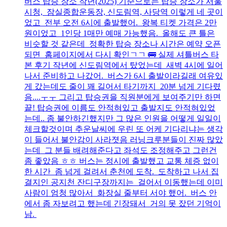
버스 탑승 장소 작년(2025) 기준으로는 탑승 장소가 서울
시청, 잠실종합운동장, 신도림역, 사당역 이렇게 네 곳이
었고 전부 오전 6시에 출발했어. 왕복 티켓 가격은 2만
원이었고 1인당 1매만 예매 가능했음. 올해도 큰 틀은
비슷할 것 같은데 정확한 탑승 장소나 시간은 예약 오픈
되면 홈페이지에서 다시 확인ㄱㄱ 🚌 실제 셔틀버스 타
본 후기 작년에 신도림역에서 탔었는데 새벽 4시에 일어
나서 준비하고 나갔어. 버스가 6시 출발이라길래 여유있
게 갔는데도 줄이 꽤 길어서 타기까지 20분 넘게 기다렸
음....ㅜㅜ 그리고 탑승권을 직원분에게 보여주기만 하면
끝! 탑승권에 이름도 안적혀있고 출발지도 안적혀있었
는데.. 좀 불안하긴했지만 그 많은 인원을 어떻게 일일이
체크할것이며 추운날씨에 우린 또 어케 기다리냐는 생각
이 들어서 불안감이 사라졋음 러닝크루분들이 진짜 많았
는데 그 분들 배려해준다고 좌석도 조정해주고 그런건
좀 좋았음 ㅎㅎ 버스는 정시에 출발했고 교통 체증 없이
한 시간 좀 넘게 걸려서 춘천에 도착. 도착하고 나서 집
결지인 공지천 잔디구장까지는 걸어서 이동했는데 이미
사람이 엄청 많아서 화장실 줄부터 서야 했어. 버스 안
에서 좀 자보려고 했는데 긴장돼서 거의 못 잤던 기억이
남.