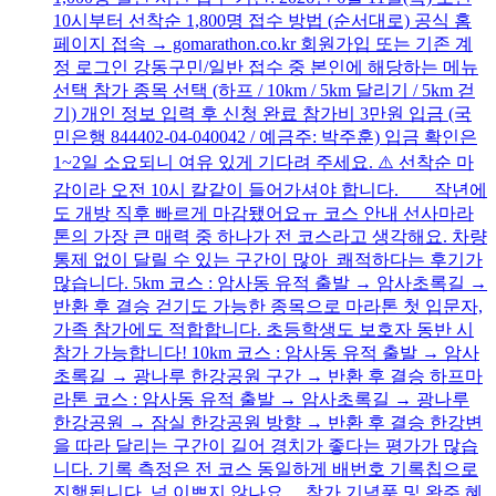
10시부터 선착순 1,800명 접수 방법 (순서대로) 공식 홈
페이지 접속 → gomarathon.co.kr 회원가입 또는 기존 계
정 로그인 강동구민/일반 접수 중 본인에 해당하는 메뉴
선택 참가 종목 선택 (하프 / 10km / 5km 달리기 / 5km 걷
기) 개인 정보 입력 후 신청 완료 참가비 3만원 입금 (국
민은행 844402-04-040042 / 예금주: 박주훈) 입금 확인은
1~2일 소요되니 여유 있게 기다려 주세요. ⚠️ 선착순 마
감이라 오전 10시 칼같이 들어가셔야 합니다. 작년에
도 개방 직후 빠르게 마감됐어요ㅠ 코스 안내 선사마라
톤의 가장 큰 매력 중 하나가 전 코스라고 생각해요. 차량
통제 없이 달릴 수 있는 구간이 많아 쾌적하다는 후기가
많습니다. 5km 코스 : 암사동 유적 출발 → 암사초록길 →
반환 후 결승 걷기도 가능한 종목으로 마라톤 첫 입문자,
가족 참가에도 적합합니다. 초등학생도 보호자 동반 시
참가 가능합니다! 10km 코스 : 암사동 유적 출발 → 암사
초록길 → 광나루 한강공원 구간 → 반환 후 결승 하프마
라톤 코스 : 암사동 유적 출발 → 암사초록길 → 광나루
한강공원 → 잠실 한강공원 방향 → 반환 후 결승 한강변
을 따라 달리는 구간이 길어 경치가 좋다는 평가가 많습
니다. 기록 측정은 전 코스 동일하게 배번호 기록칩으로
진행됩니다. 넘 이쁘지 않나요 ,,, 참가 기념품 및 완주 혜