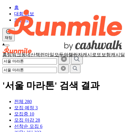
홈
대회 정보
커뮤니티
채팅
홈
팀워크
동네산책
런마일
모두의챌린지
캐시로또
보험
캐시딜
'서울 마라톤' 검색 결과
전체
280
모집 예정
3
모집중
10
모집 마감
28
선착순 모집
6