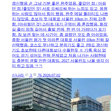
갱신했음 🎉 그냥 기분 좋은 완주였음. 좋았던 점 / 아쉼
던 점 [좋았던 것] 서로 으쌰으쌰 하는 느낌도 있고 응원
하는 사람도 많아서 힘이 됐음. 완주 메달 퀄리티도 나쁘
지 않았음. 초보자 첫 대회로 서울런 10km 는 진짜 강추
함. [아쉬웠던 것] 스타트 대기 구역이 좀 혼잡했음. 화장
실 줄이 엄청 길어서 출발 전에 한 번 더 가려다가 포기
함. 짐 보관 찾는 데 시간이 좀 걸렸던 것도 좀 아쉬었음.
종합 서울런 평가 첫 마라톤 대회로 서울런 10km 진짜 잘
선택했음. 코스도 무난하고 분위기도 좋고 PB도 갱신하
기도 초보한테 다른대회보다 수월한듯 ㅎ 기록 욕심 없
어도 걷기 섞어도 전혀 문제없고 처음 나가는 사람한테
도 충분히 권할 만한 대회임. 2027 서울런도 나올 생각 이
미 하고 있음 ㅋㅋ
신나라
3
76
2026.07.02