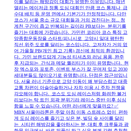
이를 달리는 해방감이 대회가 유명한 이유입니다. 매년
열리는 메이저급 정통 도심 대회인 만큼 코스 통제나 급
수대 배치 등 운영 면에서 기본기가 안정적입니다. 다만
코스가 서울 중소 규모 대회들과 거의 겹친다는 점... 청
계천 구간이 좁고 반복되는 길이라 PB보다는 분위기를
즐기는 대회에 가깝습니다. 가민런 코리아 코스 특징 고
양종합운동장을 스타트/피니시로 고양시 일대 평탄한
직선 위주 도로를 달리는 코스입니다. 고저차가 거의 없
어 가을철 PB(개인 최고 기록) 경신에 최적의 환경입니
다. 가민 브랜드답게 기능성 티셔츠와 러닝 용품, 완주
후 지급되는 간식과 메달 퀄리티가 이미 유명합니다. 현
장 엑스포와 포토존, 이벤트 부스가 잘 꾸며져 있고 2030
세대분들도 많이오기로 유명합니다. 단점은 접근성입니
다. 서울 러너 기준으로 고양 이동이 꽤 부담스럽고 대중
교통 차편이 아슬아슬하거나 자차 이용 시 주차 전쟁을
각오해야 합니다. 코스도 도심 레이스처럼 화려한 볼거
리보다는 탁 트인 외곽 분위기라 레이스 중반 이후 심심
함을 느낄 수 있습니다. 어떤 러너에게 맞을까요? ✅
MBN 서울마라톤은 주말 아침 이동 스트레스 없이 편하
게 도심 레이스를 즐기고 싶은 분, 빌딩 숲 사이를 달리
는 시티런 해방감을 좋아하시는 분, 대회 후 크루들과 광
화문 인근에서 바로 뒤풀이 하고 싶은 분께 강력 추천합