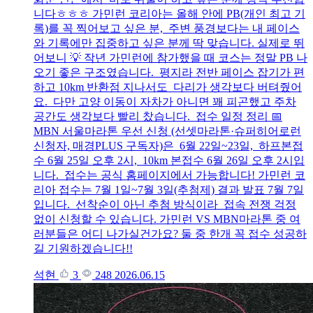
니다ㅎㅎㅎ 가민런 코리아는 올해 안에 PB(개인 최고 기
록)를 꼭 찍어보고 싶은 분, 주변 풍경보다는 내 페이스
와 기록에만 집중하고 싶은 분께 딱 맞습니다. 실제로 뛰
어보니 💡 작년 가민런에 참가했을 때 코스는 정말 PB 나
오기 좋은 구조였습니다. 평지라 전반 페이스 잡기가 편
하고 10km 반환점 지나서도 다리가 생각보다 버텨줬어
요. 다만 고양 이동이 자차가 아니면 꽤 피곤했고 주차
공간도 생각보다 빨리 찼습니다. 접수 일정 정리 📅
MBN 서울마라톤 우선 신청 (선셋마라톤·슈퍼히어로런
신청자, 매경PLUS 구독자)은 6월 22일~23일, 하프본접
수 6월 25일 오후 2시, 10km 본접수 6월 26일 오후 2시입
니다. 접수는 공식 홈페이지에서 가능합니다! 가민런 코
리아 접수는 7월 1일~7월 3일(추첨제) 결과 발표 7월 7일
입니다. 선착순이 아닌 추첨 방식이라 접속 전쟁 걱정
없이 신청할 수 있습니다. 가민런 VS MBN마라톤 중 여
러분들은 어디 나가실건가요? 둘 중 한개 꼭 접수 성공하
길 기원하겠습니다!!
석현
3
248
2026.06.15