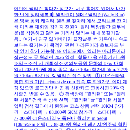
이번에 월리런 찾다가 정보가 너무 흩어져 있어서 내가
한 번에 정리해봄 🔴 월리런이 뭔데? 월리런(Wally Run)
은 영국 동화 캐릭터 '월리를 찾아라'에서 모티브를 딴 이
색 마라톤 대회임 참가자 전원이 월리 복장(빨간 줄무늬
옷)을 착용하고 달리는 거라서 달리는 내내 웃길거같
음.. 여기서 친구 잃어버리면 끝장날듯 ㅎ 기록이나 속도
보다는 즐기는 게 목적인 펀런 마라톤이라 초보자도 부
담 없이 참가 가능함. 또 여의도에서 열리는 마라톤이라
접근성도 굿 월리런 2026 일정 항목 내용 신청기간 5월
18일 ~ 소진 시 개최장소 여의도공원 문화의 마당 대회
일시 2026년 6월 예정 종목 5km / 10km 참가비 5km: 7.7만
원 / 10km: 8.8만원 📝 월리런 접수 방법 ① CJ온스타일
통합 회원 가입 cjonestyle.com 접속 후 회원가입 이미 계
정 있으면 로그인만 하면 됨 신한카드 연동하면 20% 즉
시할인 받을 수 있음. ② 검색창에 "월리런" 또는 "월리
런 서울" 검색 후 상품 선택 "월리런" or "월리런 서울"
입력 검색 결과에서 원하는 코스 상품 선택 10KM 참가
권 + 스타터팩 → 88,000원 5KM 참가권 + 스타터팩 →
77,000원 CJ온스타일 단독판매 월리런 in Seoul
(10km/5km 선택) → 88,000원 월리런 패키지/완주팩 협찬