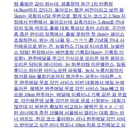
랑 출발은 같이 하는데 광흥창역 부근 1차 반환점
(4.9km)까지 갔다가 돌아오는 짧은 버전이라고 보면 됨
5km는 국회의사당 주변으로 짧게 도는 코스고 2.5km 지
점에서 반환해서 돌아오는데 실측거리는 5.4km로 안내
되어 있음 여의도 출발 대회 특성상 초반 스타트 구간은
좀 좁은 편이라 앞쪽에서 출발 못하면 첫 1km는 페이스
조절하면서 뛰는 게 나을 듯,,,ㅋㅋㅋ 🎁 기념품 안내 사
전배송으로 받는 건 뉴발란스 기능성 티셔츠랑 뉴발란
스 양말! 현장에서는 배번호랑 기록칩(5km는 기록칩 미
포함), 완주메달을 주고!! 간식으로 오리온 제주 용암수,
오리온 닥터유 에너지바, hy 하루야채 이온밸런스, 일동
후디스 하이뮨 아미노포텐 파워젤, 농심 누룽지팝까지
챙겨줌 bbb 웰컴키트까지 챙겨주는 퍼주는 마라톤...ㅎ
🏅 완주메달 무료 각인 서비스 이번 대회에서 제일 눈에
들어온 혜택은 완주메달 무료 각인 서비스 5km 빼고 하
프랑 10km 완주자는 메달에 이름이나 기록 같은 걸 무료
로 각인해준댕 보통 각인은 따로 유료 신청받는 대회가
많은데 이 부분은 확실히 비교되는 혜택인 듯ㅎㅎ ✅ 이
런 러너에게 추천 10월에 서울에서 열리는 대회 찾는 러
너 여의도, 한강 코스 좋아하는 러너 완주메달 각인 서비
스 받아보고 싶은 러너 하프나 10km 처음 도전해보고 싶