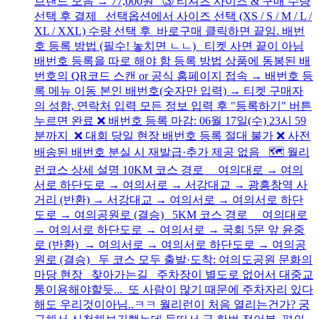
브랜드 모음 → 77,000원 ③ 티셔츠 사이즈 & 구매 수량
선택 후 결제 선택옵션에서 사이즈 선택 (XS / S / M / L /
XL / XXL) 수량 선택 후 바로구매 클릭하면 끝임. 배번
호 등록 방법 (필수! 놓치면 ㄴㄴ) 티켓 사면 끝이 아님
배번호 등록을 따로 해야 함 등록 방법 상품에 동봉된 배
번호의 QR코드 스캔 or 공식 홈페이지 접속 → 배번호 등
록 메뉴 이동 본인 배번호(숫자만 입력) → 티켓 구매자
의 성함, 연락처 입력 모든 정보 입력 후 "등록하기" 버튼
누르면 완료 ❌ 배번호 등록 마감: 06월 17일(수) 23시 59
분까지 ❌ 대회 당일 현장 배번호 등록 절대 불가 ❌ 사전
배송된 배번호 분실 시 재발급·추가 제공 없음 🗺️ 월리
런코스 상세 설명 10KM 코스 경로 여의대로 → 여의
서로 하단도로 → 여의서로 → 서강대교 → 광흥창역 사
거리 (반환) → 서강대교 → 여의서로 → 여의서로 하단
도로 → 여의공원로 (결승) 5KM 코스 경로 여의대로
→ 여의서로 하단도로 → 여의서로 → 국회 5문 앞 윤중
로 (반환) → 여의서로 → 여의서로 하단도로 → 여의공
원로 (결승) 두 코스 모두 출발·도착: 여의도공원 문화의
마당 현장 찾아가는길 주차장이 별도로 없어서 대중교
통이용해야할듯... 또 사람이 많기 때문에 주차자리 있다
해도 우리것이아님..ㅋㅋ 월리런이 처음 열리는건가? 궁