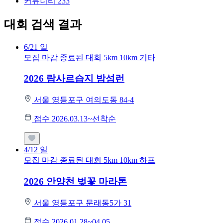
커뮤니티
233
대회 검색 결과
6/21
일
모집 마감
종료된 대회
5km
10km
기타
2026 람사르습지 밤섬런
서울 영등포구 여의도동 84-4
접수 2026.03.13~선착순
4/12
일
모집 마감
종료된 대회
5km
10km
하프
2026 안양천 벚꽃 마라톤
서울 영등포구 문래동5가 31
접수 2026.01.28~04.05