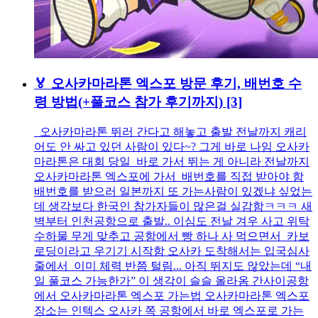
🏅 오사카마라톤 엑스포 방문 후기, 배번호 수
령 방법(+풀코스 참가 후기까지)
[3]
오사카마라톤 뛰러 간다고 해놓고 출발 전날까지 캐리
어도 안 싸고 있던 사람이 있다~? 그게 바로 나임 오사카
마라톤은 대회 당일 바로 가서 뛰는 게 아니라 전날까지
오사카마라톤 엑스포에 가서 배번호를 직접 받아야 함
배번호를 받으러 일본까지 또 가는사람이 있겠냐 싶었는
데 생각보다 한국인 참가자들이 많은걸 실감함ㅋㅋㅋ 새
벽부터 인천공항으로 출발.. 이심도 전날 겨우 사고 위탁
수하물 무게 맞추고 공항에서 빵 하나 사 먹으면서 카보
로딩이라고 우기기 시작함 오사카 도착해서는 입국심사
줄에서 이미 체력 반쯤 털림... 아직 뛰지도 않았는데 “내
일 풀코스 가능한가” 이 생각이 슬슬 올라옴 간사이공항
에서 오사카마라톤 엑스포 가는법 오사카마라톤 엑스포
장소는 인텍스 오사카 쪽 공항에서 바로 엑스포로 가는