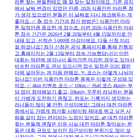
라톤 찾는 분들한테도 꽤 잘 맞는 일정이에요. 기존 공지
에서 날짜 변경이 있었던 만큼, 2026 식품안전 마라톤 참
가 생각 있으셨던 분들은 이 날짜로 다시 체크해두는 게
좋아요. ✅ 📝 접수 기간과 참가 방법은? 식품안전 마라
톤 일정만큼 중요한 게 접수죠. 이번 2026 식품안전 마라
톤 접수 기간은 2026년 2월 20일부터 4월 15일까지로 안
내돼 있고, 선착순 5,000명 마감이에요. 다들 신청 미리
잘 하셨나요? 참가 신청은 공식 홈페이지를 통해 진행되
고 홈페이지는 2월 13일부터 접속 가능했답니다! 이런
대회는 막판에 생각나서 들어가면 마감된 경우도 있어서
비슷한 마라톤도 관심 있으시면 접수 일정은 미리 캘린
더에 넣어두는 게 마음 편해요. 🏃 코스는 어떻게 나뉘어
있나요? 이번 식품안전 마라톤 종목은 이렇게 구성돼 있
어요. ✅ 4km 이벤트 코스 ✅ 10km ✅ Half 코스 4km는 부
담 없이 참여해보기 좋고, 10km는 꾸준히 러닝하는 분들
이 가볍게 도전하기 괜찮고, 하프는 기록까지 생각하는
러너들이 많이 볼 만한 구성이에요! 그래서 대전 마라톤
중에서도 가볍게 참가할 사람이랑 제대로 뛰고 싶은 사
람을 같이 잡는 편이라는 느낌이 있어요. 🌿 대전 마라톤
찾는 분들께 괜찮은 이유 사실 대전 마라톤 찾아보는 분
들은 대회 규모도 보지만 접근성이랑 분위기도 많이 보
시잖아요. 그런 점에서 대전 엑스포시민광장에서 열리는