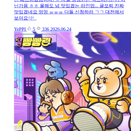
닌가용 ㅎㅎ 올해도 넘 맛있겠는 라인업... 귤모찌 진짜
맛있겠네요 엉엉 ㅠㅠㅠ 다들 신청하러 ㄱㄱ 대전에서
보아요^!^
YePPI
5
336
2026.06.24