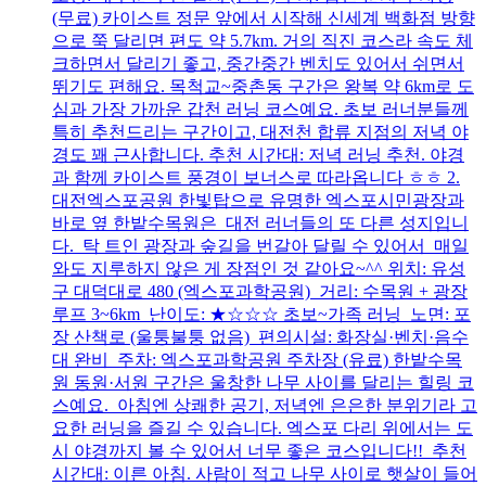
(무료) 카이스트 정문 앞에서 시작해 신세계 백화점 방향
으로 쭉 달리면 편도 약 5.7km. 거의 직진 코스라 속도 체
크하면서 달리기 좋고, 중간중간 벤치도 있어서 쉬면서
뛰기도 편해요. 목척교~중촌동 구간은 왕복 약 6km로 도
심과 가장 가까운 갑천 러닝 코스예요. 초보 러너분들께
특히 추천드리는 구간이고, 대전천 합류 지점의 저녁 야
경도 꽤 근사합니다. 추천 시간대: 저녁 러닝 추천. 야경
과 함께 카이스트 풍경이 보너스로 따라옵니다 ㅎㅎ 2.
대전엑스포공원 한빛탑으로 유명한 엑스포시민광장과
바로 옆 한밭수목원은 대전 러너들의 또 다른 성지입니
다. 탁 트인 광장과 숲길을 번갈아 달릴 수 있어서 매일
와도 지루하지 않은 게 장점인 것 같아요~^^ 위치: 유성
구 대덕대로 480 (엑스포과학공원) 거리: 수목원 + 광장
루프 3~6km 난이도: ★☆☆☆ 초보~가족 러닝 노면: 포
장 산책로 (울퉁불퉁 없음) 편의시설: 화장실·벤치·음수
대 완비 주차: 엑스포과학공원 주차장 (유료) 한밭수목
원 동원·서원 구간은 울창한 나무 사이를 달리는 힐링 코
스예요. 아침엔 상쾌한 공기, 저녁엔 은은한 분위기라 고
요한 러닝을 즐길 수 있습니다. 엑스포 다리 위에서는 도
시 야경까지 볼 수 있어서 너무 좋은 코스입니다!! 추천
시간대: 이른 아침. 사람이 적고 나무 사이로 햇살이 들어