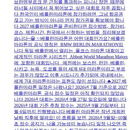
브란덴부르크 문 근처를 통과하는 피니시 장면 때문에
러너들 사이에서 꼭 뛰어보고 싶은 대회로 자주 꼽힙니
다 한국인이 베를린마라톤에 참가하려면 그냥 항공권
끊고 가는 방식이 아니라 먼저 참가권을 확보해야 합니
다 2027 베를린마라톤을 준비한다면 접수방법, 참가비,
코스, 제한시간, 한국에서 신청하는 방법을 정리해보겠
습니다~😀 ✨베를린마라톤은 어떤 대회인가요? 베를린
마라톤의 공식 명칭은 BMW BERLIN-MARATHON입
니다 독일 베를린에서 열리는 풀코스 마라톤 대회이고
세계적인 마라톤 시리즈인 Abbott World Marathon Majors
에 포함된 대회입니다 예전에는 보스턴, 런던, 베를린,
시카고, 뉴욕, 도쿄를 묶어 세계 6대 마라톤이라고 부르
는 경우가 많았고 이후 시드니가 추가되며 국내에서는
세계 7대 마라톤이라는 표현도 많이 쓰입니다 🔥2027 베
를린마라톤 일정은 나왔나요? 2026년 7월 기준으로 2027
베를린마라톤 공식 접수 일정은 아직 확인되지 않았습
니다 2026년 대회는 2026년 9월 27일 일요일에 열립니다
2026년 대회 기준 추첨 접수는 2025년 9월 25일부터 11
월 6일까지 진행됐습니다 베를린 마라톤은 작년 개최된
날짜 직후에 열려요! 이 흐름을 보면 2026년 9월말~10월
초 접수 공지가 나올 가능성이 높습니다 일정 나오면 즉