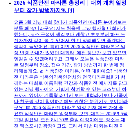
2026 식품안전 마라톤 총정리｜대회 개최 일정
부터 참가 방법까지🏃
[4]
요즘 5월 러닝 대회 찾다가 식품안전 마라톤 눈여겨보는
분들 꽤 많더라구요! 저도 처음엔 그냥 행사형 대회인가
했는데, 코스 구성이 생각보다 괜찮고 초보부터 하프 도
전자까지 같이 볼 수 있어서 한 번 정리해두면 좋겠다는
생각이 들었어요. 특히 이번 2026 식품안전 마라톤은 일
정 변경 안내가 있었던 대회라, 예전 정보만 보고 있으면
헷갈릴 수 있겠더라구요. 그래서 오늘은 식품안전 마라
톤 일정부터 장소, 접수 기간, 참가 방법까지 한 번에 정
리해볼게요. 🍏 식품안전 마라톤, 어떤 대회예요? 식품안
전 마라톤은 식품의약품안전처와 전국마라톤협회가 함
께하는 대회로 이름처럼 건강과 식품안전 메시지를 담고
있는 러닝 행사예요. 가볍게 참여할 수 있는 코스부터 하
프까지 있어서 기록형 러너만 보는 대회라기보다 가족이
나 친구랑 같이 참여하기에도 괜찮은 분위기로 보이더라
구요! 📅 2026 식품안전 마라톤 일정 먼저 체크 가장 중
요한 식품안전 마라톤 일정부터 보면, 대회는 2026년 5월
17일 일요일, 오전 8시 30분 출발 예정이에요. 장소는 대
전 엑스포시민광장이고요. 그래서 이번 대회는 대전 마