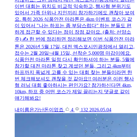
이번 대회는 위치도 비교적 익숙하고, 행사형 분위기도
있어서 가족 단위나 지인끼리 참가하기에도 괜찮아 보여
요. 특히 2026 식품안전 마라톤은 4km 이벤트 코스가 같
이 있어서 "나는 하프는 좀 부담스럽다” 하는 분들도 편
하게 접근할 수 있다는 점이 장점 같아요. (출처: 선양소
주) ✍️ 한 번에 정리하면 정리해보면 이번 식품안전 마라
톤은 2026년 5월 17일, 대전 엑스포시민광장에서 열리고,
접수는 2월 20일~4월 15일, 선착순 5,000명 마감이에요.
식품안전 마라톤 일정 다시 확인하셔야 하는 분들, 5월에
참가할 대전 마라톤 찾고 계셨던 분들, 그리고 4km부터
하프까지 폭넓게 고를 수 있는 대회 찾는 분들이라면 한
번 체크해보셔도 괜찮을 것 같아요!! 여러분은 이런 행사
형 러닝 대회 좋아하시는 편인가요? 참가하신다면 4km,
10km, 하프 중 어떤 코스가 제일 끌리는지 댓글로 같이
얘기해봐요!
내이름은가난돈이없죠
4
132
2026.05.04