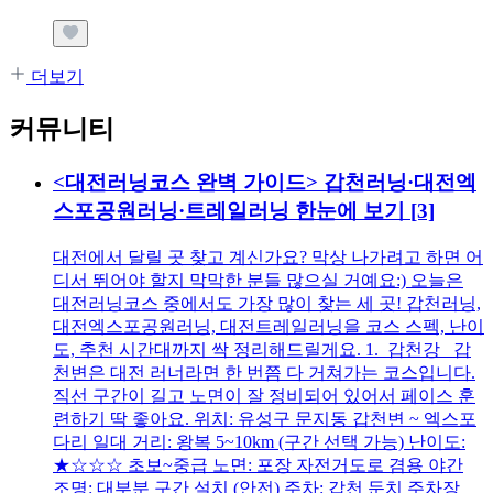
더보기
커뮤니티
<대전러닝코스 완벽 가이드> 갑천러닝·대전엑
스포공원러닝·트레일러닝 한눈에 보기
[3]
대전에서 달릴 곳 찾고 계신가요? 막상 나가려고 하면 어
디서 뛰어야 할지 막막한 분들 많으실 거예요:) 오늘은
대전러닝코스 중에서도 가장 많이 찾는 세 곳! 갑천러닝,
대전엑스포공원러닝, 대전트레일러닝을 코스 스펙, 난이
도, 추천 시간대까지 싹 정리해드릴게요. 1. 갑천강 갑
천변은 대전 러너라면 한 번쯤 다 거쳐가는 코스입니다.
직선 구간이 길고 노면이 잘 정비되어 있어서 페이스 훈
련하기 딱 좋아요. 위치: 유성구 문지동 갑천변 ~ 엑스포
다리 일대 거리: 왕복 5~10km (구간 선택 가능) 난이도:
★☆☆☆ 초보~중급 노면: 포장 자전거도로 겸용 야간
조명: 대부분 구간 설치 (안전) 주차: 갑천 둔치 주차장