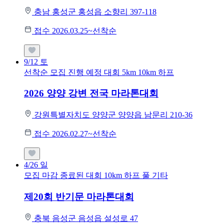
충남 홍성군 홍성읍 소향리 397-118
접수 2026.03.25~선착순
9/12
토
선착순 모집
진행 예정 대회
5km
10km
하프
2026 양양 강변 전국 마라톤대회
강원특별자치도 양양군 양양읍 남문리 210-36
접수 2026.02.27~선착순
4/26
일
모집 마감
종료된 대회
10km
하프
풀
기타
제20회 반기문 마라톤대회
충북 음성군 음성읍 설성로 47