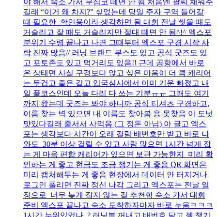
야 해서 숙소 가서 무심코 떼면 안 됨 처음엔 팔찌 채워주
길래 “이거 왜 차지?” 싶었는데 당일 주자 구역 들어갈
때 필요한 확인용이라 생각하면 됨 대회 전날 씻을 때도
거슬리고 잘 때도 거슬리지만 절대 떼면 안 됨^!^ 엑스포
분위기 수령 끝나고 나면 그때부터 엑스포 구경 시작 사
람 진짜 많음// 러닝 브랜드 부스도 있고 공식 굿즈도 있
고 포토존도 있고 먹거리도 있음!! 근데 공항에서 바로
온 상태면 사실 구경보다 앉고 싶은 마음이 더 큼 캐리어
는 무겁고 줄은 길고 입국심사에서 이미 기운 빠졌고 내
일 풀코스인데 오늘 다리 다 쓰는 기분ㅠㅠ 그래도 여기
까지 왔는데 굿즈는 봐야 하니까 공식 티셔츠 구경하고,
이름 찾는 벽 있으면 내 이름도 찾아봄 응 못찾음 이 도넛
맛있다길래 줄서서 사먹음 (그 정돈 아님) 아 글고 엑스
포는 생각보다 시간이 오래 걸림 배번호만 받고 바로 나
와도 30분 이상 걸릴 수 있고 사람 많으면 1시간 넘게 잡
는 게 마음 편함 캐리어가 있으면 보관 가능한지 미리 확
인하는 게 좋고 현금도 조금 챙기는 게 좋음 QR 화면은
미리 캡처해두는 게 좋음 현장에서 데이터 안 터지거나
로그인 풀리면 진짜 정신 나감 그리고 엑스포는 전날 일
정으로 너무 늦게 잡지 않는 걸 추천함 숙소 가서 대회
준비 엑스포 끝나고 숙소 도착하자마자 바로 누움ㅋㅋㅋ
1시간 누워있었나..? 러닝복 꺼내고 배번호 달고 젤 챙기