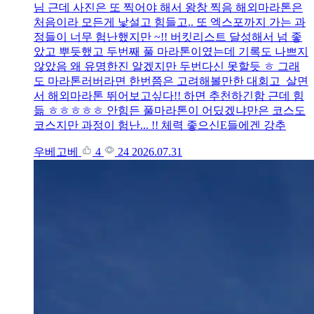
님 근데 사진은 또 찍어야 해서 왕창 찍음 해외마라톤은
처음이라 모든게 낯설고 힘들고.. 또 엑스포까지 가는 과
정들이 너무 험난했지만 ~!! 버킷리스트 달성해서 넘 좋
았고 뿌듯했고 두번째 풀 마라톤이였는데 기록도 나쁘지
않았음 왜 유명한진 알겠지만 두번다신 못할듯 ㅎ 그래
도 마라톤러버라면 한번쯤은 고려해볼만한 대회고 살면
서 해외마라톤 뛰어보고싶다!! 하면 추천하긴함 근데 힘
듦 ㅎㅎㅎㅎㅎ 안힘든 풀마라톤이 어딨겠냐만은 코스도
코스지만 과정이 험난... !! 체력 좋으신E들에겐 강추
우베고베
4
24
2026.07.31