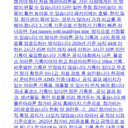
챙겨야 해서 처음 해외마라톤을 가는 사람에게는 이 방
법이 편할 수 있습니다!! 다만 일반 추첨 참가비보다 비
용이 훨씬 높아질 수 있습니다 패키지에는 호텔, 현지 일
정, 참가권이 묶여 있는 경우가 많아서 가격 비교를 꼭
해야 합니다 3. 기록 기준으로 신청하기 기록이 빠른 러
너라면 Fast runners with qualifying time 방식으로 신청할
수 있습니다 이 방식은 마라톤 공식 기록과 나이 증명 자
료를 업로드하는 방식입니다 2026년 기준 남자 44세 이
하는 2시간 45분 미만 여자 44세 이하는 3시간 10분 미만
기록이 필요했습니다 기록은 공식 대회에서 나온 풀코
스 마라톤 기록이어야 하고 하프마라톤이나 10km 기록,
버추얼런 기록은 인정되지 않습니다 기록이 있다고 무조
건 참가 확정은 아니고 자료 검토 후 승인됩니다 한국에
서 준비한다면 AIMS 인증 대회나 공식 결과 페이지가
있는 마라톤 기록을 제출할 수 있는지 먼저 봐야 합니다
국내 풀코스 기록이 있다면 영문 기록증, 공식 결과 링
크, 생년월일 확인 자료를 미리 챙겨두는 게 좋습니다 베
를린마라톤 참가비 공식 홈페이지 기준으로 참가비는
205유로였습니다 한화 약 36만원,,,!! 2027 참가비는 아
직 확정 공지가 나오지 않았습니다 따라서 글 작성 시점
기준으로는 2025년 참가비 205유로를 참고 금액으로 보
면 됩니다 참가비에는 개인 참가권, 기록 측정, 대중교통