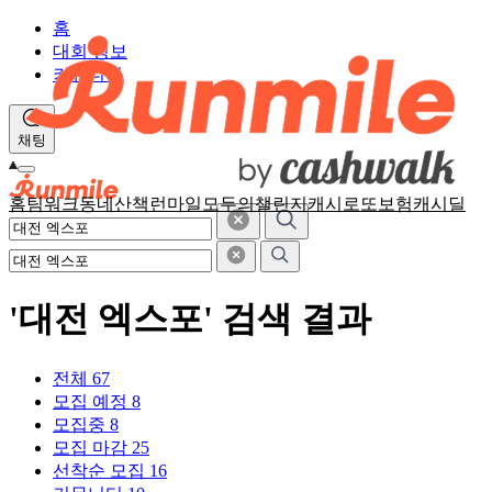
홈
대회 정보
커뮤니티
채팅
홈
팀워크
동네산책
런마일
모두의챌린지
캐시로또
보험
캐시딜
'대전 엑스포' 검색 결과
전체
67
모집 예정
8
모집중
8
모집 마감
25
선착순 모집
16