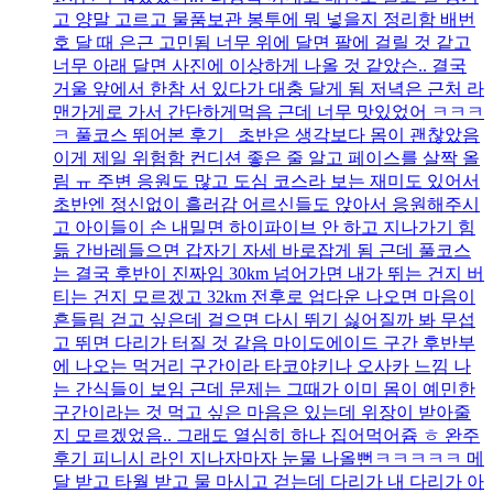
고 양말 고르고 물품보관 봉투에 뭐 넣을지 정리함 배번
호 달 때 은근 고민됨 너무 위에 달면 팔에 걸릴 것 같고
너무 아래 달면 사진에 이상하게 나올 것 같았슨.. 결국
거울 앞에서 한참 서 있다가 대충 달게 됨 저녁은 근처 라
맨가게로 가서 간단하게먹음 근데 너무 맛있었어 ㅋㅋㅋ
ㅋ 풀코스 뛰어본 후기 초반은 생각보다 몸이 괜찮았음
이게 제일 위험함 컨디션 좋은 줄 알고 페이스를 살짝 올
림 ㅠ 주변 응원도 많고 도심 코스라 보는 재미도 있어서
초반엔 정신없이 흘러감 어르신들도 앉아서 응원해주시
고 아이들이 손 내밀면 하이파이브 안 하고 지나가기 힘
듦 간바레들으면 갑자기 자세 바로잡게 됨 근데 풀코스
는 결국 후반이 진짜임 30km 넘어가면 내가 뛰는 건지 버
티는 건지 모르겠고 32km 전후로 업다운 나오면 마음이
흔들림 걷고 싶은데 걸으면 다시 뛰기 싫어질까 봐 무섭
고 뛰면 다리가 터질 것 같음 마이도에이드 구간 후반부
에 나오는 먹거리 구간이라 타코야키나 오사카 느낌 나
는 간식들이 보임 근데 문제는 그때가 이미 몸이 예민한
구간이라는 것 먹고 싶은 마음은 있는데 위장이 받아줄
지 모르겠었음.. 그래도 열심히 하나 집어먹어쥼 ㅎ 완주
후기 피니시 라인 지나자마자 눈물 나올뻔ㅋㅋㅋㅋㅋ 메
달 받고 타월 받고 물 마시고 걷는데 다리가 내 다리가 아