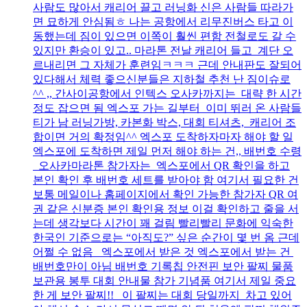
사람도 많아서 캐리어 끌고 러닝화 신은 사람들 따라가
면 묘하게 안심됨ㅎ 나는 공항에서 리무진버스 타고 이
동했는데 짐이 있으면 이쪽이 훨씬 편함 전철로도 갈 수
있지만 환승이 있고.. 마라톤 전날 캐리어 들고 계단 오
르내리면 그 자체가 훈련임ㅋㅋㅋ 근데 안내판도 잘되어
있다해서 체력 좋으신분들은 지하철 추천 난 짐이슈로
^^ ,, 간사이공항에서 인텍스 오사카까지는 대략 한 시간
정도 잡으면 됨 엑스포 가는 길부터 이미 뛰러 온 사람들
티가 남 러닝가방, 카본화 박스, 대회 티셔츠, 캐리어 조
합이면 거의 확정임^^ 엑스포 도착하자마자 해야 할 일
엑스포에 도착하면 제일 먼저 해야 하는 건,, 배번호 수령
오사카마라톤 참가자는 엑스포에서 QR 확인을 하고
본인 확인 후 배번호 세트를 받아야 함 여기서 필요한 건
보통 메일이나 홈페이지에서 확인 가능한 참가자 QR 여
권 같은 신분증 본인 확인용 정보 이걸 확인하고 줄을 서
는데 생각보다 시간이 꽤 걸림 빨리빨리 문화에 익숙한
한국인 기준으로는 “아직도?” 싶은 순간이 몇 번 옴 근데
어쩔 수 없음 엑스포에서 받은 것 엑스포에서 받는 건
배번호만이 아님 배번호 기록칩 안전핀 보안 팔찌 물품
보관용 봉투 대회 안내물 참가 기념품 여기서 제일 중요
한 게 보안 팔찌!! 이 팔찌는 대회 당일까지 차고 있어