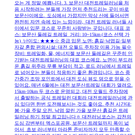
오는 게 정말 예쁩니다. 3. 보문산 대전트레일러닝을 처
음 시작하려는 분들께 가장 먼저 추천드리는 곳이 바로
보문산이에요. 도심에서 가깝지만 막상 산에 들어서면
완전히 자연 속에 있는 느낌이라, 대전 트레일 러너들 사
이에서 입문 코스로 꾸준히 사랑받는 곳입니다. 대표 코
스: 보문산 둘레길 트레일 거리: 10~15km (코스 선택 가
능) 난이도: ★★★☆ 중급 입문 노면: 흙길·낙엽길·일부
자갈 혼합 편의시설: 대전 오월드 주차장 이용 가능 필수
장비: 트레일화, 물, 에너지젤 보문산 둘레길은 꾸준히 인
기받는 대전트레일러닝의 대표 코스예요. 노면이 부드러
운 흙길 위주라 무릎 부담이 적고, 로드 러닝에서 트레일
로 넘어오는 분들이 적응하기 좋은 환경입니다. 코스 중
간중간 조망 포인트에서 대전 도심 뷰도 덤으로 얻을 수
있어요. 매년 6월에는 대전 보문산트레일 대회가 열려요.
15km·10km 두 코스로 운영되고, 대전 오월드 주차장에
서 출발하는 공식 트레일런 대회라 대전트레일러닝에 관
심 있다면 한번 도전해보시는 것도 좋아요. 추천 시간대:
봄·가을 주말 오전. 낙엽 깔린 가을 보문산 흙길은 트레
일러닝 하기 정말 최고입니다ㅎ 대전러닝코스는 갑천의
도심 강변부터 엑스포공원, 보문산 트레일까지 폭이 넓
어서 초보 러너부터 마라톤 준비자까지 모두 만족할 수