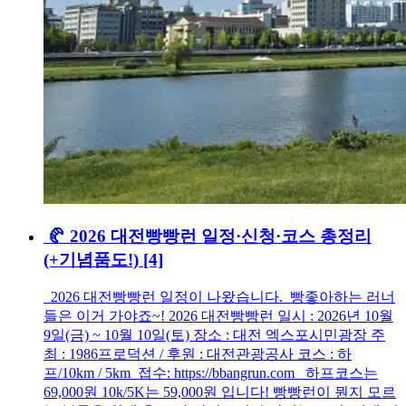
🥐 2026 대전빵빵런 일정·신청·코스 총정리
(+기념품도!)
[4]
2026 대전빵빵런 일정이 나왔습니다. 빵좋아하는 러너
들은 이거 가야죠~! 2026 대전빵빵런 일시 : 2026년 10월
9일(금) ~ 10월 10일(토) 장소 : 대전 엑스포시민광장 주
최 : 1986프로덕션 / 후원 : 대전관광공사 코스 : 하
프/10km / 5km 접수: https://bbangrun.com 하프코스는
69,000원 10k/5K는 59,000원 입니다! 빵빵런이 뭔지 모르