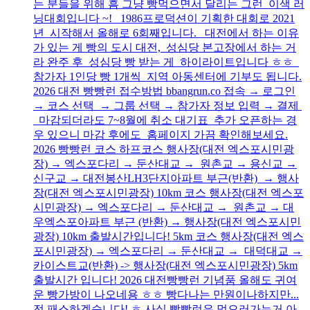
는 분들을 위해 흠 그냥 빵먹으면서 달리는 그런 이색 러
닝대회입니다 ~! 1986프로덕션이 기획한 대회로 2021
년 시작해서 올해로 6회째입니다. 대전에서 하는 이유
가 있는 게 빵의 도시 대전, 성심당 본고장에서 하는 거
라 완주 후 성심당 빵 받는 게 하이라이트입니다 ㅎㅎ
참가자 1인당 빵 1개씩 지역 아동센터에 기부도 됩니다.
2026 대전 빵빵런 접수방법 bbangrun.co 접속 → 로그인
→ 코스 선택 → 그룹 선택 → 참가자 정보 입력 → 결제
마감되더라도 7~8월에 취소 대기표 추가 오픈하는 경
우 있으니 마감 후에도 홈페이지 가끔 확인해보세요.
2026 빵빵런 코스 하프코스 행사장(대전 엑스포시민광
장) → 엑스포다리 → 둔산대교 → 원촌교 → 용신교 →
신구교 → 대전봉산LH3단지아파트 부근(반환) → 행사
장(대전 엑스포시민광장) 10km 코스 행사장(대전 엑스포
시민광장) → 엑스포다리 → 둔산대교 → 원촌교 → 대
우엑스포아파트 부근 (반환) → 행사장(대전 엑스포시민
광장) 10km 출발시간입니다! 5km 코스 행사장(대전 엑스
포시민광장) → 엑스포다리 → 둔산대교 → 대덕대교 →
카이스트교(반환) -> 행사장(대전 엑스포시민광장) 5km
출발시간 입니다! 2026 대전빵빵런 기념품 올해도 귀여
운 빵가방이 나오네용 ㅎㅎ 빵다나는 만원이나하지만...
전 패스하겠습니다! ㅎ 사실 빵빵런은 먹으러가는거 아