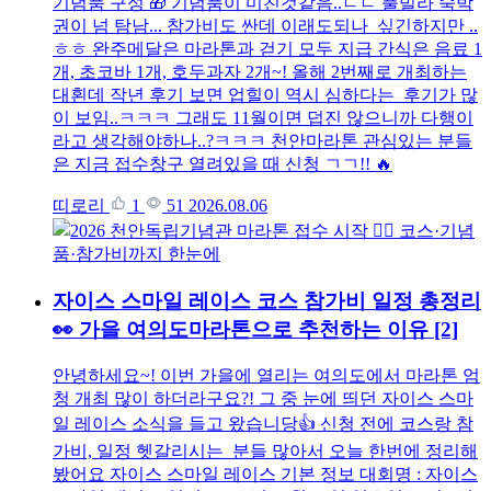
기념품 구성 🎁 기념품이 미친것같음..ㄷㄷ 풀빌라 숙박
권이 넘 탐남... 참가비도 싼데 이래도되나 싶긴하지만 ..
ㅎㅎ 완주메달은 마라톤과 걷기 모두 지급 간식은 음료 1
개, 초코바 1개, 호두과자 2개~! 올해 2번째로 개최하는
대횐데 작년 후기 보면 업힐이 역시 심하다는 후기가 많
이 보임..ㅋㅋㅋ 그래도 11월이면 덥진 않으니까 다행이
라고 생각해야하나..?ㅋㅋㅋ 천안마라톤 관심있는 분들
은 지금 접수창구 열려있을 때 신청 ㄱㄱ!! 🔥
띠로리
1
51
2026.08.06
자이스 스마일 레이스 코스 참가비 일정 총정리
👀 가을 여의도마라톤으로 추천하는 이유
[2]
안녕하세요~! 이번 가을에 열리는 여의도에서 마라톤 엄
청 개최 많이 하더라구요?! 그 중 눈에 띄던 자이스 스마
일 레이스 소식을 들고 왔습니당👍 신청 전에 코스랑 참
가비, 일정 헷갈리시는 분들 많아서 오늘 한번에 정리해
봤어요 자이스 스마일 레이스 기본 정보 대회명 : 자이스