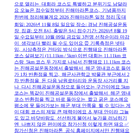
으로 열리는 대회라 코스도 특별하고 분위기도 남달라
요 오늘은 접수일정부터 진해마라톤코스, 기념품까지
한번에 정리해볼게요 2026 진해마라톤 일정 정리 🗓️ 대
회일: 2026년 11월 8일 일요일 장소: 경남 진해공설운동
장 집결: 오전 8시, 출발은 9시 접수기간: 2026년 8월 19
일 수요일부터 10월 09일 금요일 3천명 선착순이라 마감
이 생각보다 빨리 될 수도 있어요 ⏰ 기록측정은 넷타
임, 시상측정은 건타임 방식으로 진행돼요 진해마라톤
코스 살펴보기 (11.11km / 5km) 이번 대회는 11.11km 코
스랑 5km 코스 두 가지로 나눠서 진행돼요 11.11km 코스
는 진해공설운동장에서 출발해서 해군 영내코스로 들어
가 1차 반환점을 찍고, 해군사관학교 박물관 부근에서 2
차 반환점을 돈 다음 남원로터리와 운동장 사거리를 지
나 다시 진해공설운동장으로 들어오는 구간이에요 5km
코스는 똑같이 진해공설운동장에서 출발해서 해군 영내
코스 반환점을 찍고 바로 돌아오는 짧고 굵은 코스예요
평소에 못 들어가보는 해군 부대 안쪽을 뛸 수 있다는 게
이 대회 코스의 제일 큰 매력이에요 ⚓ 부대 안이라 그늘
도 있고 바닷바람도 선선하게 불어서 늦가을 러닝하기
엔 나쁘지 않은 편이에요 참가신청 이렇게 하면 돼요 ✅
참가신청은 진해마라톤 공식 홈페이지에서만 진행돼요