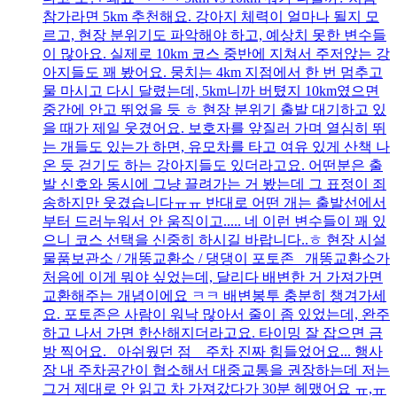
참가라면 5km 추천해요. 강아지 체력이 얼마나 될지 모
르고, 현장 분위기도 파악해야 하고, 예상치 못한 변수들
이 많아요. 실제로 10km 코스 중반에 지쳐서 주저앉는 강
아지들도 꽤 봤어요. 뭉치는 4km 지점에서 한 번 멈추고
물 마시고 다시 달렸는데, 5km니까 버텼지 10km였으면
중간에 안고 뛰었을 듯 ㅎ 현장 분위기 출발 대기하고 있
을 때가 제일 웃겼어요. 보호자를 앞질러 가며 열심히 뛰
는 개들도 있는가 하면, 유모차를 타고 여유 있게 산책 나
온 듯 걷기도 하는 강아지들도 있더라고요. 어떤분은 출
발 신호와 동시에 그냥 끌려가는 거 봤는데 그 표정이 죄
송하지만 웃겼습니다ㅠㅠ 반대로 어떤 개는 출발선에서
부터 드러누워서 안 움직이고..... 네 이런 변수들이 꽤 있
으니 코스 선택을 신중히 하시길 바랍니다..ㅎ 현장 시설
물품보관소 / 개똥교환소 / 댕댕이 포토존 개똥교환소가
처음에 이게 뭐야 싶었는데, 달리다 배변한 거 가져가면
교환해주는 개념이에요 ㅋㅋ 배변봉투 충분히 챙겨가세
요. 포토존은 사람이 워낙 많아서 줄이 좀 있었는데, 완주
하고 나서 가면 한산해지더라고요. 타이밍 잘 잡으면 금
방 찍어요. 아쉬웠던 점 주차 진짜 힘들었어요... 행사
장 내 주차공간이 협소해서 대중교통을 권장하는데 저는
그거 제대로 안 읽고 차 가져갔다가 30분 헤맸어요 ㅠ,ㅠ