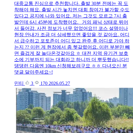
대중교통 진심으로 추천합니다. 출발 30분 전에는 꼭 도
착해야 해요. 출발 시간 놓치면 대회 참여가 불가할 수도
있다고 공지에 나와 있어요. 저는 그것도 모르고 7시 출
발인데 6시 45분에 도착했어요. 거의 패닉 상태로 뛰어
서 들어감. 사전 정보가 너무 없었어요!!! 코스 설명이나
현장 안내가 조금 더 상세했으면 좋았을 것 같아요. 어디
서 급수하고 포토존이 어디 있고 완주 후 어디로 가야 하
는지 ?? 이런 게 현장에서 좀 헷갈렸어요. 이런 부분만 빼
면 즐겁게 잘 놀다온것같아요 ㅎ 대전 지역 유기견 보호
소에 기부까지 되는 대회라고 하니까 더 뿌듯했습니다!!
댕댕런 다음엔 10km 신청해보려구요 ㅎㅎ 다녀오신 분
댓글 달아주세요~!
민티
3
170
2026.05.27