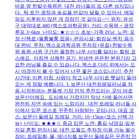
바로 옆 한밭수목원은 대전 러너들의 또 다른 성지입니
다. 탁 트인 광장과 숲길을 번갈아 달릴 수 있어서 매일
와도 지루하지 않은 게 장점인 것 같아요~^^ 위치: 유성
구 대덕대로 480 (엑스포과학공원) 거리: 수목원 + 광장
루프 3~6km 난이도: ★☆☆☆ 초보~가족 러닝 노면: 포
장 산책로 (울퉁불퉁 없음) 편의시설: 화장실·벤치·음수
대 완비 주차: 엑스포과학공원 주차장 (유료) 한밭수목
원 동원·서원 구간은 울창한 나무 사이를 달리는 힐링 코
스예요. 아침엔 상쾌한 공기, 저녁엔 은은한 분위기라 고
요한 러닝을 즐길 수 있습니다. 엑스포 다리 위에서는 도
시 야경까지 볼 수 있어서 너무 좋은 코스입니다!! 추천
시간대: 이른 아침. 사람이 적고 나무 사이로 햇살이 들어
오는 게 정말 예쁩니다. 3. 보문산 대전트레일러닝을 처
음 시작하려는 분들께 가장 먼저 추천드리는 곳이 바로
보문산이에요. 도심에서 가깝지만 막상 산에 들어서면
완전히 자연 속에 있는 느낌이라, 대전 트레일 러너들 사
이에서 입문 코스로 꾸준히 사랑받는 곳입니다. 대표 코
스: 보문산 둘레길 트레일 거리: 10~15km (코스 선택 가
능) 난이도: ★★★☆ 중급 입문 노면: 흙길·낙엽길·일부
자갈 혼합 편의시설: 대전 오월드 주차장 이용 가능 필수
장비: 트레일화, 물, 에너지젤 보문산 둘레길은 꾸준히 인