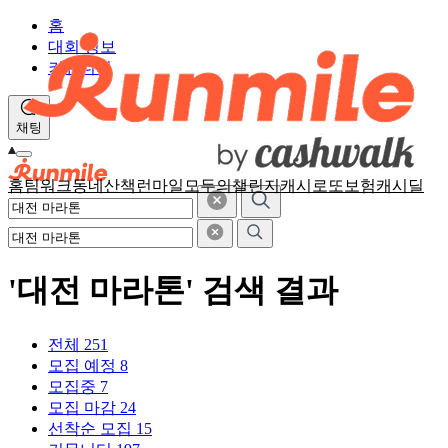
홈
대회 정보
커뮤니티
채팅
홈
팀워크
동네산책
런마일
모두의챌린지
캐시로또
보험
캐시딜
'대전 마라톤' 검색 결과
전체
251
모집 예정
8
모집중
7
모집 마감
24
선착순 모집
15