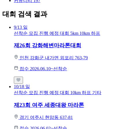
커뮤니티
197
대회 검색 결과
9/13
일
선착순 모집
진행 예정 대회
5km
10km
하프
제26회 강화해변마라톤대회
인천 강화군 내가면 외포리 763-79
접수 2026.06.10~선착순
10/18
일
선착순 모집
진행 예정 대회
10km
하프
기타
제23회 여주 세종대왕 마라톤
경기 여주시 현암동 637-81
접수 2026.06.02~선착순