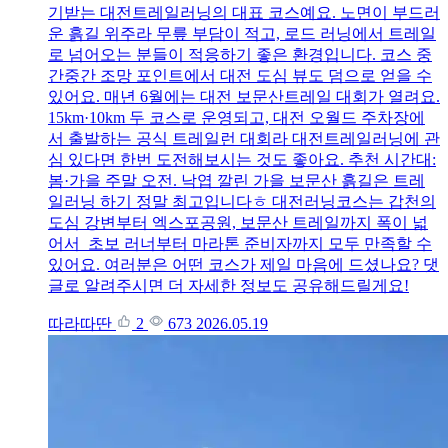
기받는 대전트레일러닝의 대표 코스예요. 노면이 부드러
운 흙길 위주라 무릎 부담이 적고, 로드 러닝에서 트레일
로 넘어오는 분들이 적응하기 좋은 환경입니다. 코스 중
간중간 조망 포인트에서 대전 도심 뷰도 덤으로 얻을 수
있어요. 매년 6월에는 대전 보문산트레일 대회가 열려요.
15km·10km 두 코스로 운영되고, 대전 오월드 주차장에
서 출발하는 공식 트레일런 대회라 대전트레일러닝에 관
심 있다면 한번 도전해보시는 것도 좋아요. 추천 시간대:
봄·가을 주말 오전. 낙엽 깔린 가을 보문산 흙길은 트레
일러닝 하기 정말 최고입니다ㅎ 대전러닝코스는 갑천의
도심 강변부터 엑스포공원, 보문산 트레일까지 폭이 넓
어서 초보 러너부터 마라톤 준비자까지 모두 만족할 수
있어요. 여러분은 어떤 코스가 제일 마음에 드셨나요? 댓
글로 알려주시면 더 자세한 정보도 공유해드릴게요!
따라따딴
2
673
2026.05.19