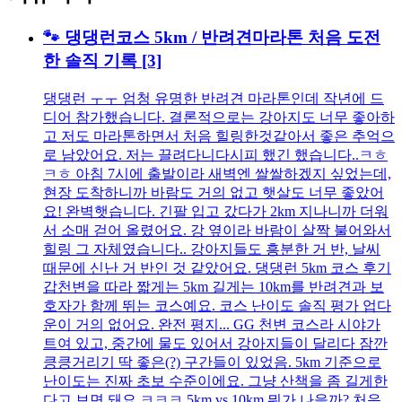
🐾 댕댕런코스 5km / 반려견마라톤 처음 도전
한 솔직 기록
[3]
댕댕런 ㅜㅜ 엄청 유명한 반려견 마라톤인데 작년에 드
디어 참가했습니다. 결론적으로는 강아지도 너무 좋아하
고 저도 마라톤하면서 처음 힐링한것같아서 좋은 추억으
로 남았어요. 저는 끌려다니다시피 했긴 했습니다..ㅋㅎ
ㅋㅎ 아침 7시에 출발이라 새벽엔 쌀쌀하겠지 싶었는데,
현장 도착하니까 바람도 거의 없고 햇살도 너무 좋았어
요! 완벽햇습니다. 긴팔 입고 갔다가 2km 지나니까 더워
서 소매 걷어 올렸어요. 강 옆이라 바람이 살짝 불어와서
힐링 그 자체였습니다.. 강아지들도 흥분한 거 반, 날씨
때문에 신난 거 반인 것 같았어요. 댕댕런 5km 코스 후기
갑천변을 따라 짧게는 5km 길게는 10km를 반려견과 보
호자가 함께 뛰는 코스예요. 코스 난이도 솔직 평가 업다
운이 거의 없어요. 완전 평지... GG 천변 코스라 시야가
트여 있고, 중간에 물도 있어서 강아지들이 달리다 잠깐
킁킁거리기 딱 좋은(?) 구간들이 있었음. 5km 기준으로
난이도는 진짜 초보 수준이에요. 그냥 산책을 좀 길게한
다고 보면 돼요 ㅋㅋㅋ 5km vs 10km 뭐가 나을까? 처음