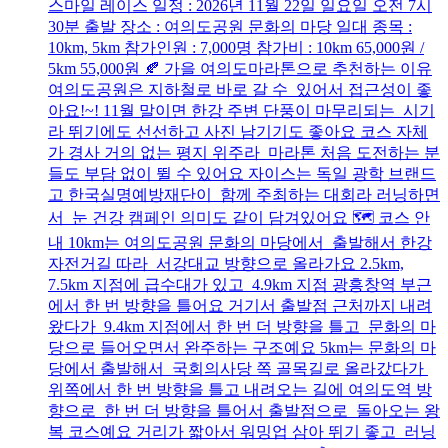
스마일 레이스 일정 : 2026년 11월 22일 일요일 오전 7시
30분 출발 장소 : 여의도공원 문화의 마당 일대 종목 :
10km, 5km 참가인원 : 7,000명 참가비 : 10km 65,000원 /
5km 55,000원 🍂 가을 여의도마라톤으로 추천하는 이유
여의도공원은 지하철로 바로 갈 수 있어서 접근성이 좋
아요!~! 11월 말이면 한강 주변 단풍이 마무리되는 시기
라 뛰기에도 선선하고 사진 남기기도 좋아요 코스 자체
가 경사 거의 없는 평지 위주라 마라톤 처음 도전하는 분
들도 부담 없이 뛸 수 있어요 자이스는 독일 광학 브랜드
고 한국실명예방재단이 함께 주최하는 대회라 러닝하면
서 눈 건강 캠페인 의미도 같이 담겨있어요 🗺️ 코스 안
내 10km는 여의도공원 문화의 마당에서 출발해서 한강
자전거길 따라 서강대교 방향으로 올라가요 2.5km,
7.5km 지점에 급수대가 있고 4.9km 지점 광흥창역 부근
에서 한 번 방향을 틀어요 거기서 출발점 근처까지 내려
왔다가 9.4km 지점에서 한 번 더 방향을 틀고 문화의 마
당으로 들어오면서 완주하는 구조예요 5km는 문화의 마
당에서 출발해서 국회의사당 쪽 골목길로 올라갔다가
위쪽에서 한 번 방향을 틀고 내려오는 길에 여의도역 방
향으로 한 번 더 방향을 틀어서 출발점으로 돌아오는 왕
복 코스예요 거리가 짧아서 워밍업 삼아 뛰기 좋고 러닝