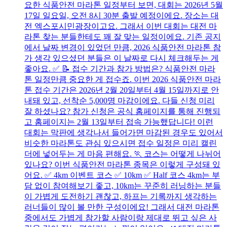
요한 식품안전 마라톤 일정부터 보면, 대회는 2026년 5월
17일 일요일, 오전 8시 30분 출발 예정이에요. 장소는 대
전 엑스포시민광장이고요. 그래서 이번 대회는 대전 마
라톤 찾는 분들한테도 꽤 잘 맞는 일정이에요. 기존 공지
에서 날짜 변경이 있었던 만큼, 2026 식품안전 마라톤 참
가 생각 있으셨던 분들은 이 날짜로 다시 체크해두는 게
좋아요. ✅ 📝 접수 기간과 참가 방법은? 식품안전 마라
톤 일정만큼 중요한 게 접수죠. 이번 2026 식품안전 마라
톤 접수 기간은 2026년 2월 20일부터 4월 15일까지로 안
내돼 있고, 선착순 5,000명 마감이에요. 다들 신청 미리
잘 하셨나요? 참가 신청은 공식 홈페이지를 통해 진행되
고 홈페이지는 2월 13일부터 접속 가능했답니다! 이런
대회는 막판에 생각나서 들어가면 마감된 경우도 있어서
비슷한 마라톤도 관심 있으시면 접수 일정은 미리 캘린
더에 넣어두는 게 마음 편해요. 🏃 코스는 어떻게 나뉘어
있나요? 이번 식품안전 마라톤 종목은 이렇게 구성돼 있
어요. ✅ 4km 이벤트 코스 ✅ 10km ✅ Half 코스 4km는 부
담 없이 참여해보기 좋고, 10km는 꾸준히 러닝하는 분들
이 가볍게 도전하기 괜찮고, 하프는 기록까지 생각하는
러너들이 많이 볼 만한 구성이에요! 그래서 대전 마라톤
중에서도 가볍게 참가할 사람이랑 제대로 뛰고 싶은 사