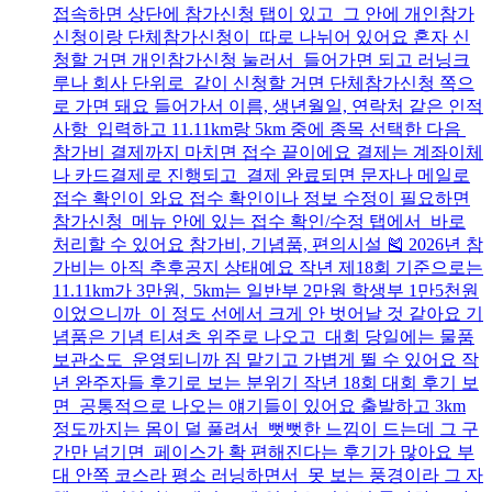
접속하면 상단에 참가신청 탭이 있고 그 안에 개인참가
신청이랑 단체참가신청이 따로 나뉘어 있어요 혼자 신
청할 거면 개인참가신청 눌러서 들어가면 되고 러닝크
루나 회사 단위로 같이 신청할 거면 단체참가신청 쪽으
로 가면 돼요 들어가서 이름, 생년월일, 연락처 같은 인적
사항 입력하고 11.11km랑 5km 중에 종목 선택한 다음
참가비 결제까지 마치면 접수 끝이에요 결제는 계좌이체
나 카드결제로 진행되고 결제 완료되면 문자나 메일로
접수 확인이 와요 접수 확인이나 정보 수정이 필요하면
참가신청 메뉴 안에 있는 접수 확인/수정 탭에서 바로
처리할 수 있어요 참가비, 기념품, 편의시설 🎽 2026년 참
가비는 아직 추후공지 상태예요 작년 제18회 기준으로는
11.11km가 3만원, 5km는 일반부 2만원 학생부 1만5천원
이었으니까 이 정도 선에서 크게 안 벗어날 것 같아요 기
념품은 기념 티셔츠 위주로 나오고 대회 당일에는 물품
보관소도 운영되니까 짐 맡기고 가볍게 뛸 수 있어요 작
년 완주자들 후기로 보는 분위기 작년 18회 대회 후기 보
면 공통적으로 나오는 얘기들이 있어요 출발하고 3km
정도까지는 몸이 덜 풀려서 뻣뻣한 느낌이 드는데 그 구
간만 넘기면 페이스가 확 편해진다는 후기가 많아요 부
대 안쪽 코스라 평소 러닝하면서 못 보는 풍경이라 그 자