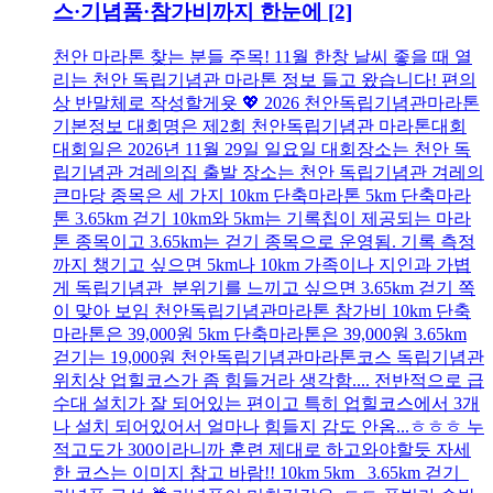
스·기념품·참가비까지 한눈에
[2]
천안 마라톤 찾는 분들 주목! 11월 한창 날씨 좋을 때 열
리는 천안 독립기념관 마라톤 정보 들고 왔습니다! 편의
상 반말체로 작성할게욧 💖 2026 천안독립기념관마라톤
기본정보 대회명은 제2회 천안독립기념관 마라톤대회
대회일은 2026년 11월 29일 일요일 대회장소는 천안 독
립기념관 겨레의집 출발 장소는 천안 독립기념관 겨레의
큰마당 종목은 세 가지 10km 단축마라톤 5km 단축마라
톤 3.65km 걷기 10km와 5km는 기록칩이 제공되는 마라
톤 종목이고 3.65km는 걷기 종목으로 운영됨. 기록 측정
까지 챙기고 싶으면 5km나 10km 가족이나 지인과 가볍
게 독립기념관 분위기를 느끼고 싶으면 3.65km 걷기 쪽
이 맞아 보임 천안독립기념관마라톤 참가비 10km 단축
마라톤은 39,000원 5km 단축마라톤은 39,000원 3.65km
걷기는 19,000원 천안독립기념관마라톤코스 독립기념관
위치상 업힐코스가 좀 힘들거라 생각함.... 전반적으로 급
수대 설치가 잘 되어있는 편이고 특히 업힐코스에서 3개
나 설치 되어있어서 얼마나 힘들지 감도 안옴...ㅎㅎㅎ 누
적고도가 300이라니까 훈련 제대로 하고와야할듯 자세
한 코스는 이미지 참고 바람!! 10km 5km 3.65km 걷기