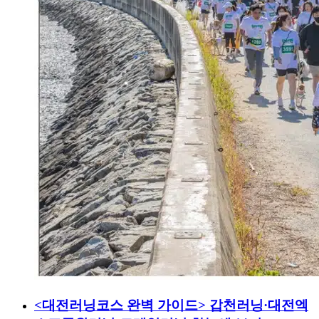
<대전러닝코스 완벽 가이드> 갑천러닝·대전엑