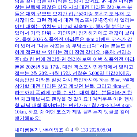
람을 같이 잡는 편이라는 느낌이 있어요. 🌿 대전 마라톤
찾는 분들께 괜찮은 이유 사실 대전 마라톤 찾아보는 분
들은 대회 규모도 보지만 접근성이랑 분위기도 많이 보
시잖아요. 그런 점에서 대전 엑스포시민광장에서 열리는
이번 대회는 위치도 비교적 익숙하고, 행사형 분위기도
있어서 가족 단위나 지인끼리 참가하기에도 괜찮아 보여
요. 특히 2026 식품안전 마라톤은 4km 이벤트 코스가 같
이 있어서 "나는 하프는 좀 부담스럽다” 하는 분들도 편
하게 접근할 수 있다는 점이 장점 같아요. (출처: 선양소
주) ✍️ 한 번에 정리하면 정리해보면 이번 식품안전 마라
톤은 2026년 5월 17일, 대전 엑스포시민광장에서 열리고,
접수는 2월 20일~4월 15일, 선착순 5,000명 마감이에요.
식품안전 마라톤 일정 다시 확인하셔야 하는 분들, 5월에
참가할 대전 마라톤 찾고 계셨던 분들, 그리고 4km부터
하프까지 폭넓게 고를 수 있는 대회 찾는 분들이라면 한
번 체크해보셔도 괜찮을 것 같아요!! 여러분은 이런 행사
형 러닝 대회 좋아하시는 편인가요? 참가하신다면 4km,
10km, 하프 중 어떤 코스가 제일 끌리는지 댓글로 같이
얘기해봐요!
내이름은가난돈이없죠
4
133
2026.05.04