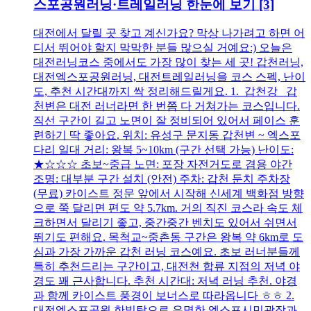
스포공원러닝·트레일러닝 한눈에 보기
[3]
대전에서 달릴 곳 찾고 계신가요? 막상 나가려고 하면 어
디서 뛰어야 할지 막막한 분들 많으실 거예요:) 오늘은
대전러닝코스 중에서도 가장 많이 찾는 세 곳! 갑천러닝,
대전엑스포공원러닝, 대전트레일러닝을 코스 스펙, 난이
도, 추천 시간대까지 싹 정리해드릴게요. 1. 갑천강 갑
천변은 대전 러너라면 한 번쯤 다 거쳐가는 코스입니다.
직선 구간이 길고 노면이 잘 정비되어 있어서 페이스 훈
련하기 딱 좋아요. 위치: 유성구 문지동 갑천변 ~ 엑스포
다리 일대 거리: 왕복 5~10km (구간 선택 가능) 난이도:
★☆☆☆ 초보~중급 노면: 포장 자전거도로 겸용 야간
조명: 대부분 구간 설치 (안전) 주차: 갑천 둔치 주차장
(무료) 카이스트 정문 앞에서 시작해 신세계 백화점 방향
으로 쭉 달리면 편도 약 5.7km. 거의 직진 코스라 속도 체
크하면서 달리기 좋고, 중간중간 벤치도 있어서 쉬면서
뛰기도 편해요. 목척교~중촌동 구간은 왕복 약 6km로 도
심과 가장 가까운 갑천 러닝 코스예요. 초보 러너분들께
특히 추천드리는 구간이고, 대전천 합류 지점의 저녁 야
경도 꽤 근사합니다. 추천 시간대: 저녁 러닝 추천. 야경
과 함께 카이스트 풍경이 보너스로 따라옵니다 ㅎㅎ 2.
대전엑스포공원 한빛탑으로 유명한 엑스포시민광장과