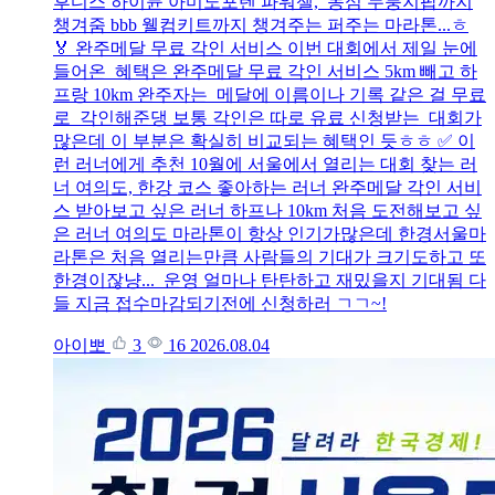
후디스 하이뮨 아미노포텐 파워젤, 농심 누룽지팝까지
챙겨줌 bbb 웰컴키트까지 챙겨주는 퍼주는 마라톤...ㅎ
🏅 완주메달 무료 각인 서비스 이번 대회에서 제일 눈에
들어온 혜택은 완주메달 무료 각인 서비스 5km 빼고 하
프랑 10km 완주자는 메달에 이름이나 기록 같은 걸 무료
로 각인해준댕 보통 각인은 따로 유료 신청받는 대회가
많은데 이 부분은 확실히 비교되는 혜택인 듯ㅎㅎ ✅ 이
런 러너에게 추천 10월에 서울에서 열리는 대회 찾는 러
너 여의도, 한강 코스 좋아하는 러너 완주메달 각인 서비
스 받아보고 싶은 러너 하프나 10km 처음 도전해보고 싶
은 러너 여의도 마라톤이 항상 인기가많은데 한경서울마
라톤은 처음 열리는만큼 사람들의 기대가 크기도하고 또
한경이잖냥... 운영 얼마나 탄탄하고 재밌을지 기대됨 다
들 지금 접수마감되기전에 신청하러 ㄱㄱ~!
아이뽀
3
16
2026.08.04