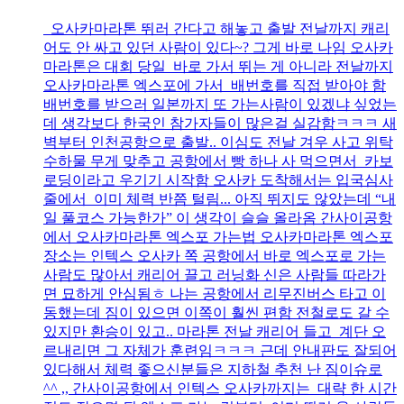
오사카마라톤 뛰러 간다고 해놓고 출발 전날까지 캐리
어도 안 싸고 있던 사람이 있다~? 그게 바로 나임 오사카
마라톤은 대회 당일 바로 가서 뛰는 게 아니라 전날까지
오사카마라톤 엑스포에 가서 배번호를 직접 받아야 함
배번호를 받으러 일본까지 또 가는사람이 있겠냐 싶었는
데 생각보다 한국인 참가자들이 많은걸 실감함ㅋㅋㅋ 새
벽부터 인천공항으로 출발.. 이심도 전날 겨우 사고 위탁
수하물 무게 맞추고 공항에서 빵 하나 사 먹으면서 카보
로딩이라고 우기기 시작함 오사카 도착해서는 입국심사
줄에서 이미 체력 반쯤 털림... 아직 뛰지도 않았는데 “내
일 풀코스 가능한가” 이 생각이 슬슬 올라옴 간사이공항
에서 오사카마라톤 엑스포 가는법 오사카마라톤 엑스포
장소는 인텍스 오사카 쪽 공항에서 바로 엑스포로 가는
사람도 많아서 캐리어 끌고 러닝화 신은 사람들 따라가
면 묘하게 안심됨ㅎ 나는 공항에서 리무진버스 타고 이
동했는데 짐이 있으면 이쪽이 훨씬 편함 전철로도 갈 수
있지만 환승이 있고.. 마라톤 전날 캐리어 들고 계단 오
르내리면 그 자체가 훈련임ㅋㅋㅋ 근데 안내판도 잘되어
있다해서 체력 좋으신분들은 지하철 추천 난 짐이슈로
^^ ,, 간사이공항에서 인텍스 오사카까지는 대략 한 시간