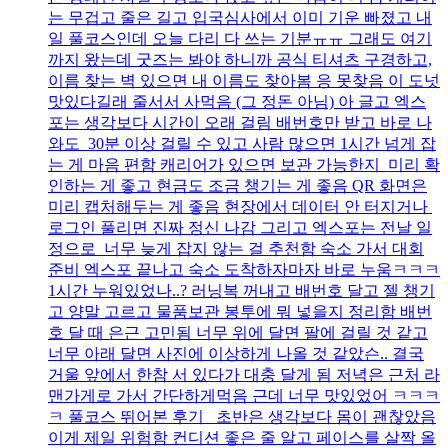
는 무겁고 줄은 길고 입국심사에서 이미 기운 빠졌고 내
일 풀코스인데 오늘 다리 다 쓰는 기분ㅠㅠ 그래도 여기
까지 왔는데 굿즈는 봐야 하니까 공식 티셔츠 구경하고,
이름 찾는 벽 있으면 내 이름도 찾아봄 응 못찾음 이 도넛
맛있다길래 줄서서 사먹음 (그 정돈 아님) 아 글고 엑스
포는 생각보다 시간이 오래 걸림 배번호만 받고 바로 나
와도 30분 이상 걸릴 수 있고 사람 많으면 1시간 넘게 잡
는 게 마음 편함 캐리어가 있으면 보관 가능한지 미리 확
인하는 게 좋고 현금도 조금 챙기는 게 좋음 QR 화면은
미리 캡처해두는 게 좋음 현장에서 데이터 안 터지거나
로그인 풀리면 진짜 정신 나감 그리고 엑스포는 전날 일
정으로 너무 늦게 잡지 않는 걸 추천함 숙소 가서 대회
준비 엑스포 끝나고 숙소 도착하자마자 바로 누움ㅋㅋㅋ
1시간 누워있었나..? 러닝복 꺼내고 배번호 달고 젤 챙기
고 양말 고르고 물품보관 봉투에 뭐 넣을지 정리함 배번
호 달 때 은근 고민됨 너무 위에 달면 팔에 걸릴 것 같고
너무 아래 달면 사진에 이상하게 나올 것 같았슨.. 결국
거울 앞에서 한참 서 있다가 대충 달게 됨 저녁은 근처 라
맨가게로 가서 간단하게먹음 근데 너무 맛있었어 ㅋㅋㅋ
ㅋ 풀코스 뛰어본 후기 초반은 생각보다 몸이 괜찮았음
이게 제일 위험함 컨디션 좋은 줄 알고 페이스를 살짝 올