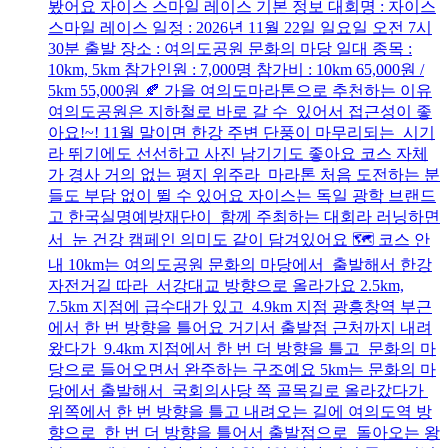
봤어요 자이스 스마일 레이스 기본 정보 대회명 : 자이스
스마일 레이스 일정 : 2026년 11월 22일 일요일 오전 7시
30분 출발 장소 : 여의도공원 문화의 마당 일대 종목 :
10km, 5km 참가인원 : 7,000명 참가비 : 10km 65,000원 /
5km 55,000원 🍂 가을 여의도마라톤으로 추천하는 이유
여의도공원은 지하철로 바로 갈 수 있어서 접근성이 좋
아요!~! 11월 말이면 한강 주변 단풍이 마무리되는 시기
라 뛰기에도 선선하고 사진 남기기도 좋아요 코스 자체
가 경사 거의 없는 평지 위주라 마라톤 처음 도전하는 분
들도 부담 없이 뛸 수 있어요 자이스는 독일 광학 브랜드
고 한국실명예방재단이 함께 주최하는 대회라 러닝하면
서 눈 건강 캠페인 의미도 같이 담겨있어요 🗺️ 코스 안
내 10km는 여의도공원 문화의 마당에서 출발해서 한강
자전거길 따라 서강대교 방향으로 올라가요 2.5km,
7.5km 지점에 급수대가 있고 4.9km 지점 광흥창역 부근
에서 한 번 방향을 틀어요 거기서 출발점 근처까지 내려
왔다가 9.4km 지점에서 한 번 더 방향을 틀고 문화의 마
당으로 들어오면서 완주하는 구조예요 5km는 문화의 마
당에서 출발해서 국회의사당 쪽 골목길로 올라갔다가
위쪽에서 한 번 방향을 틀고 내려오는 길에 여의도역 방
향으로 한 번 더 방향을 틀어서 출발점으로 돌아오는 왕