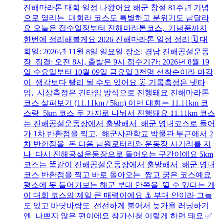
진해마라톤 대회 일정 나왔어요 해군 창설 81주년 기념
으로 열리는 대회라 코스도 특별하고 분위기도 남달라
요 오늘은 접수일정부터 진해마라톤코스, 기념품까지
한번에 정리해볼게요 2026 진해마라톤 일정 정리 🗓️ 대
회일: 2026년 11월 8일 일요일 장소: 경남 진해공설운동
장 집결: 오전 8시, 출발은 9시 접수기간: 2026년 8월 19
일 수요일부터 10월 09일 금요일 3천명 선착순이라 마감
이 생각보다 빨리 될 수도 있어요 ⏰ 기록측정은 넷타
임, 시상측정은 건타임 방식으로 진행돼요 진해마라톤
코스 살펴보기 (11.11km / 5km) 이번 대회는 11.11km 코
스랑 5km 코스 두 가지로 나눠서 진행돼요 11.11km 코스
는 진해공설운동장에서 출발해서 해군 영내코스로 들어
가 1차 반환점을 찍고, 해군사관학교 박물관 부근에서 2
차 반환점을 돈 다음 남원로터리와 운동장 사거리를 지
나 다시 진해공설운동장으로 들어오는 구간이에요 5km
코스는 똑같이 진해공설운동장에서 출발해서 해군 영내
코스 반환점을 찍고 바로 돌아오는 짧고 굵은 코스예요
평소에 못 들어가보는 해군 부대 안쪽을 뛸 수 있다는 게
이 대회 코스의 제일 큰 매력이에요 ⚓ 부대 안이라 그늘
도 있고 바닷바람도 선선하게 불어서 늦가을 러닝하기
엔 나쁘지 않은 편이에요 참가신청 이렇게 하면 돼요 ✅