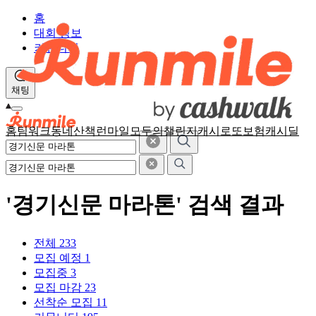
홈
대회 정보
커뮤니티
채팅
홈
팀워크
동네산책
런마일
모두의챌린지
캐시로또
보험
캐시딜
'경기신문 마라톤' 검색 결과
전체
233
모집 예정
1
모집중
3
모집 마감
23
선착순 모집
11