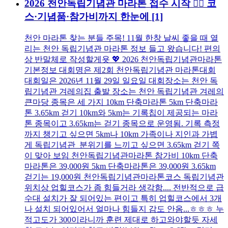
2026 천안독립기념관 마라톤 접수 시작 🏃‍♂️ 코
스·기념품·참가비까지 한눈에
[1]
천안 마라톤 찾는 분들 주목! 11월 한창 날씨 좋을 때 열
리는 천안 독립기념관 마라톤 정보 들고 왔습니다! 편의
상 반말체로 작성할게욧 💖 2026 천안독립기념관마라톤
기본정보 대회명은 제2회 천안독립기념관 마라톤대회
대회일은 2026년 11월 29일 일요일 대회장소는 천안 독
립기념관 겨레의집 출발 장소는 천안 독립기념관 겨레의
큰마당 종목은 세 가지 10km 단축마라톤 5km 단축마라
톤 3.65km 걷기 10km와 5km는 기록칩이 제공되는 마라
톤 종목이고 3.65km는 걷기 종목으로 운영됨. 기록 측정
까지 챙기고 싶으면 5km나 10km 가족이나 지인과 가볍
게 독립기념관 분위기를 느끼고 싶으면 3.65km 걷기 쪽
이 맞아 보임 천안독립기념관마라톤 참가비 10km 단축
마라톤은 39,000원 5km 단축마라톤은 39,000원 3.65km
걷기는 19,000원 천안독립기념관마라톤코스 독립기념관
위치상 업힐코스가 좀 힘들거라 생각함.... 전반적으로 급
수대 설치가 잘 되어있는 편이고 특히 업힐코스에서 3개
나 설치 되어있어서 얼마나 힘들지 감도 안옴...ㅎㅎㅎ 누
적고도가 300이라니까 훈련 제대로 하고와야할듯 자세