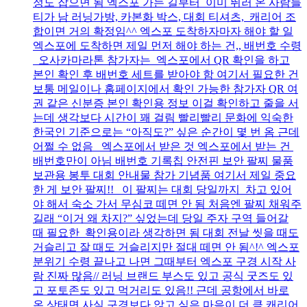
정도 잡으면 됨 엑스포 가는 길부터 이미 뛰러 온 사람들
티가 남 러닝가방, 카본화 박스, 대회 티셔츠, 캐리어 조
합이면 거의 확정임^^ 엑스포 도착하자마자 해야 할 일
엑스포에 도착하면 제일 먼저 해야 하는 건,, 배번호 수령
오사카마라톤 참가자는 엑스포에서 QR 확인을 하고
본인 확인 후 배번호 세트를 받아야 함 여기서 필요한 건
보통 메일이나 홈페이지에서 확인 가능한 참가자 QR 여
권 같은 신분증 본인 확인용 정보 이걸 확인하고 줄을 서
는데 생각보다 시간이 꽤 걸림 빨리빨리 문화에 익숙한
한국인 기준으로는 “아직도?” 싶은 순간이 몇 번 옴 근데
어쩔 수 없음 엑스포에서 받은 것 엑스포에서 받는 건
배번호만이 아님 배번호 기록칩 안전핀 보안 팔찌 물품
보관용 봉투 대회 안내물 참가 기념품 여기서 제일 중요
한 게 보안 팔찌!! 이 팔찌는 대회 당일까지 차고 있어
야 해서 숙소 가서 무심코 떼면 안 됨 처음엔 팔찌 채워주
길래 “이거 왜 차지?” 싶었는데 당일 주자 구역 들어갈
때 필요한 확인용이라 생각하면 됨 대회 전날 씻을 때도
거슬리고 잘 때도 거슬리지만 절대 떼면 안 됨^!^ 엑스포
분위기 수령 끝나고 나면 그때부터 엑스포 구경 시작 사
람 진짜 많음// 러닝 브랜드 부스도 있고 공식 굿즈도 있
고 포토존도 있고 먹거리도 있음!! 근데 공항에서 바로
온 상태면 사실 구경보다 앉고 싶은 마음이 더 큼 캐리어