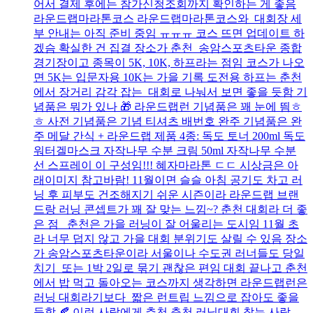
어서 결제 후에는 참가신청조회까지 확인하는 게 좋음
라운드랩마라톤코스 라운드랩마라톤코스와 대회장 세
부 안내는 아직 준비 중임 ㅠㅠㅠ 코스 뜨면 업데이트 하
겠슴 확실한 건 집결 장소가 춘천 송암스포츠타운 종합
경기장이고 종목이 5K, 10K, 하프라는 점임 코스가 나오
면 5K는 입문자용 10K는 가을 기록 도전용 하프는 춘천
에서 장거리 감각 잡는 대회로 나눠서 보면 좋을 듯함 기
념품은 뭐가 있나 🎁 라운드랩런 기념품은 꽤 눈에 띔ㅎ
ㅎ 사전 기념품은 기념 티셔츠 배번호 완주 기념품은 완
주 메달 간식 + 라운드랩 제품 4종: 독도 토너 200ml 독도
워터겔마스크 자작나무 수분 크림 50ml 자작나무 수분
선 스프레이 이 구성임!!! 혜자마라톤 ㄷㄷ 시상금은 아
래이미지 참고바람! 11월이면 슬슬 아침 공기도 차고 러
닝 후 피부도 건조해지기 쉬운 시즌이라 라운드랩 브랜
드랑 러닝 콘셉트가 꽤 잘 맞는 느낌~? 춘천 대회라 더 좋
은 점 춘천은 가을 러닝이 잘 어울리는 도시임 11월 초
라 너무 덥지 않고 가을 대회 분위기도 살릴 수 있음 장소
가 송암스포츠타운이라 서울이나 수도권 러너들도 당일
치기 또는 1박 2일로 묶기 괜찮은 편임 대회 끝나고 춘천
에서 밥 먹고 돌아오는 코스까지 생각하면 라운드랩런은
러닝 대회라기보다 짧은 런트립 느낌으로 잡아도 좋을
듯함 🍂 이런 사람에게 추천 춘천 러닝대회 찾는 사람