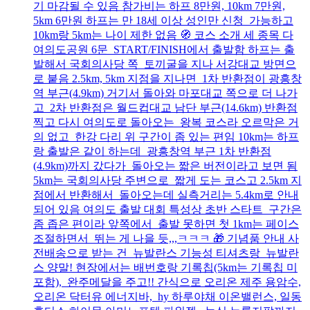
기 마감될 수 있음 참가비는 하프 8만원, 10km 7만원,
5km 6만원 하프는 만 18세 이상 성인만 신청 가능하고
10km랑 5km는 나이 제한 없음 🧭 코스 소개 세 종목 다
여의도공원 6문 START/FINISH에서 출발함 하프는 출
발해서 국회의사당 쪽 토끼굴을 지나 서강대교 방면으
로 붙음 2.5km, 5km 지점을 지나면 1차 반환점이 광흥창
역 부근(4.9km) 거기서 돌아와 마포대교 쪽으로 더 나가
고 2차 반환점은 월드컵대교 남단 부근(14.6km) 반환점
찍고 다시 여의도로 돌아오는 왕복 코스라 오르막은 거
의 없고 한강 다리 위 구간이 좀 있는 편임 10km는 하프
랑 출발은 같이 하는데 광흥창역 부근 1차 반환점
(4.9km)까지 갔다가 돌아오는 짧은 버전이라고 보면 됨
5km는 국회의사당 주변으로 짧게 도는 코스고 2.5km 지
점에서 반환해서 돌아오는데 실측거리는 5.4km로 안내
되어 있음 여의도 출발 대회 특성상 초반 스타트 구간은
좀 좁은 편이라 앞쪽에서 출발 못하면 첫 1km는 페이스
조절하면서 뛰는 게 나을 듯,,,ㅋㅋㅋ 🎁 기념품 안내 사
전배송으로 받는 건 뉴발란스 기능성 티셔츠랑 뉴발란
스 양말! 현장에서는 배번호랑 기록칩(5km는 기록칩 미
포함), 완주메달을 주고!! 간식으로 오리온 제주 용암수,
오리온 닥터유 에너지바, hy 하루야채 이온밸런스, 일동