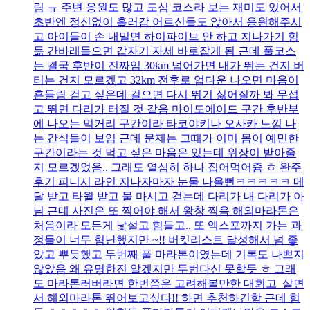
림 ㅠ 주변 응원도 많고 도심 코스라 보는 재미도 있어서
초반엔 정신없이 흘러감 어르신들도 앉아서 응원해주시
고 아이들이 손 내밀면 하이파이브 안 하고 지나가기 힘
듦 간바레들으면 갑자기 자세 바로잡게 됨 근데 풀코스
는 결국 후반이 진짜임 30km 넘어가면 내가 뛰는 건지 버
티는 건지 모르겠고 32km 전후로 업다운 나오면 마음이
흔들림 걷고 싶은데 걸으면 다시 뛰기 싫어질까 봐 무섭
고 뛰면 다리가 터질 것 같음 마이도에이드 구간 후반부
에 나오는 먹거리 구간이라 타코야키나 오사카 느낌 나
는 간식들이 보임 근데 문제는 그때가 이미 몸이 예민한
구간이라는 것 먹고 싶은 마음은 있는데 위장이 받아줄
지 모르겠었음.. 그래도 열심히 하나 집어먹어쥼 ㅎ 완주
후기 피니시 라인 지나자마자 눈물 나올뻔ㅋㅋㅋㅋㅋ 메
달 받고 타월 받고 물 마시고 걷는데 다리가 내 다리가 아
님 근데 사진은 또 찍어야 해서 왕창 찍음 해외마라톤은
처음이라 모든게 낯설고 힘들고.. 또 엑스포까지 가는 과
정들이 너무 험난했지만 ~!! 버킷리스트 달성해서 넘 좋
았고 뿌듯했고 두번째 풀 마라톤이였는데 기록도 나쁘지
않았음 왜 유명한진 알겠지만 두번다신 못할듯 ㅎ 그래
도 마라톤러버라면 한번쯤은 고려해볼만한 대회고 살면
서 해외마라톤 뛰어보고싶다!! 하면 추천하긴함 근데 힘