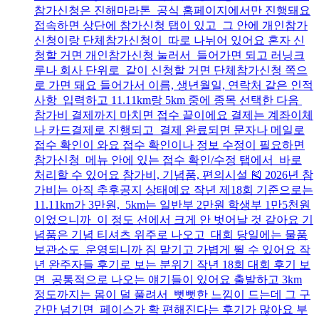
참가신청은 진해마라톤 공식 홈페이지에서만 진행돼요
접속하면 상단에 참가신청 탭이 있고 그 안에 개인참가
신청이랑 단체참가신청이 따로 나뉘어 있어요 혼자 신
청할 거면 개인참가신청 눌러서 들어가면 되고 러닝크
루나 회사 단위로 같이 신청할 거면 단체참가신청 쪽으
로 가면 돼요 들어가서 이름, 생년월일, 연락처 같은 인적
사항 입력하고 11.11km랑 5km 중에 종목 선택한 다음
참가비 결제까지 마치면 접수 끝이에요 결제는 계좌이체
나 카드결제로 진행되고 결제 완료되면 문자나 메일로
접수 확인이 와요 접수 확인이나 정보 수정이 필요하면
참가신청 메뉴 안에 있는 접수 확인/수정 탭에서 바로
처리할 수 있어요 참가비, 기념품, 편의시설 🎽 2026년 참
가비는 아직 추후공지 상태예요 작년 제18회 기준으로는
11.11km가 3만원, 5km는 일반부 2만원 학생부 1만5천원
이었으니까 이 정도 선에서 크게 안 벗어날 것 같아요 기
념품은 기념 티셔츠 위주로 나오고 대회 당일에는 물품
보관소도 운영되니까 짐 맡기고 가볍게 뛸 수 있어요 작
년 완주자들 후기로 보는 분위기 작년 18회 대회 후기 보
면 공통적으로 나오는 얘기들이 있어요 출발하고 3km
정도까지는 몸이 덜 풀려서 뻣뻣한 느낌이 드는데 그 구
간만 넘기면 페이스가 확 편해진다는 후기가 많아요 부