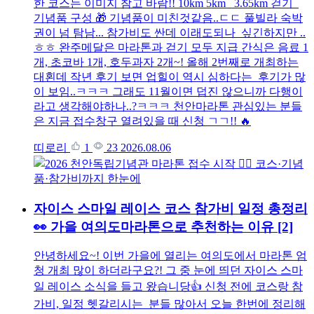
한 코스는 이미지 참고 바람!! 10km 5km 3.65km 걷기
기념품 구성 🎁 기념품이 미친것같음..ㄷㄷ 풀빌라 숙박
권이 넘 탐남... 참가비도 싼데 이래도되나 싶긴하지만 ..
ㅎㅎ 완주메달은 마라톤과 걷기 모두 지급 간식은 음료 1
개, 초코바 1개, 호두과자 2개~! 올해 2번째로 개최하는
대횐데 작년 후기 보면 업힐이 역시 심하다는 후기가 많
이 보임..ㅋㅋㅋ 그래도 11월이면 덥진 않으니까 다행이
라고 생각해야하나..?ㅋㅋㅋ 천안마라톤 관심있는 분들
은 지금 접수창구 열려있을 때 신청 ㄱㄱ!! 🔥
띠로리
1
23
2026.08.06
자이스 스마일 레이스 코스 참가비 일정 총정리
👀 가을 여의도마라톤으로 추천하는 이유
[2]
안녕하세요~! 이번 가을에 열리는 여의도에서 마라톤 엄
청 개최 많이 하더라구요?! 그 중 눈에 띄던 자이스 스마
일 레이스 소식을 들고 왔습니당👍 신청 전에 코스랑 참
가비, 일정 헷갈리시는 분들 많아서 오늘 한번에 정리해