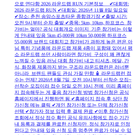
으로 연다함 2026 라운드랩 RUN 기본정보 ✔대회명:
2026 라운드랩 RUN ✔대회일: 2026년 11월 8일 일요일
✔장소: 춘천 송암스포츠타운 종합경기장 ✔출발 시간:
오전 9시부터 순차 출발 ✔종목: 5km, 10km, 하프코스 참
가비는 얼마? 공식 대회개요 이미지 기준 참가비는 이렇
게 안내돼 있음 5km 45,000원 10km 50,000원 하프코스
55,000원 브랜드 대회치고 참가비가 과하게 높은 편은 아
님 특히 기념품에 라운드랩 제품 4종이 포함돼 있어서 평
소 라운드랩 쓰던 사람이라면 참가비 구성이 꽤 괜찮게
느껴질 수 있음 러닝 대회 참가비 내고 티셔츠, 메달, 간
식, 화장품 제품까지 받는 구조라 라운드랩런은 러너뿐
아니라 브랜드 팬들도 관심 가질 만함 🧴 라운드랩런 접
수는 언제? 2026년 8월 7일 오전 10시부터 선착순 모집~
선착순 모집이라 접수 당일 오전 10시 전에 미리 홈페이
지 접속해두는 게 좋음 참가신청 방법 참가신청은 공식
홈페이지에서 진행하면 됨 ✔홈페이지 접속 후 상단 참
가신청 메뉴 클릭 ✔개인 참가신청 또는 단체 참가신청
선택 ✔참가자 정보 입력 후 결제 완료 ✔이후 참가신청
조회에서 정상 접수 확인 공식 유의사항에도 접수 기간
내 등록과 결제를 완료한 신청자만 정식 참가자로 인정
된다고 안내돼 있음 신청 도중 멈추면 완료가 아닐 수 있