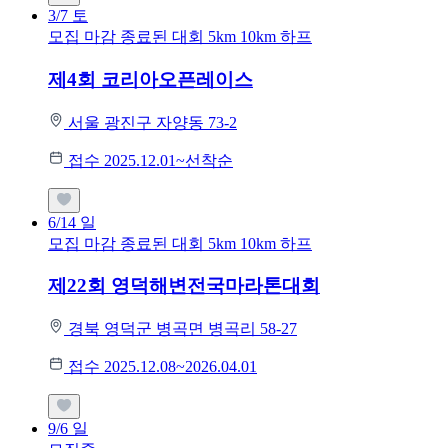
3/7
토
모집 마감
종료된 대회
5km
10km
하프
제4회 코리아오픈레이스
서울 광진구 자양동 73-2
접수 2025.12.01~선착순
6/14
일
모집 마감
종료된 대회
5km
10km
하프
제22회 영덕해변전국마라톤대회
경북 영덕군 병곡면 병곡리 58-27
접수 2025.12.08~2026.04.01
9/6
일