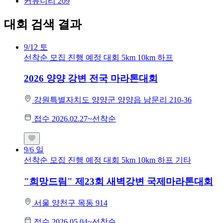
커뮤니티
209
대회 검색 결과
9/12
토
선착순 모집
진행 예정 대회
5km
10km
하프
2026 양양 강변 전국 마라톤대회
강원특별자치도 양양군 양양읍 남문리 210-36
접수 2026.02.27~선착순
9/6
일
선착순 모집
진행 예정 대회
5km
10km
하프
기타
"희망드림" 제23회 새벽강변 국제마라톤대회
서울 양천구 목동 914
접수 2026.05.04~선착순