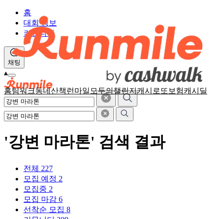
홈
대회 정보
커뮤니티
채팅
홈
팀워크
동네산책
런마일
모두의챌린지
캐시로또
보험
캐시딜
'강변 마라톤' 검색 결과
전체
227
모집 예정
2
모집중
2
모집 마감
6
선착순 모집
8