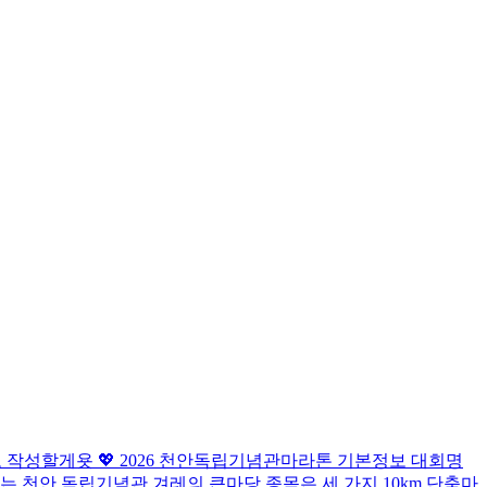
로 작성할게욧 💖 2026 천안독립기념관마라톤 기본정보 대회명
는 천안 독립기념관 겨레의 큰마당 종목은 세 가지 10km 단축마