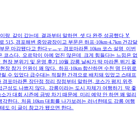
이랑 같이 갔는데 결과부터 말하면 셋 다 완주 성공했다 🏅
포로 515, 경포해변 중앙광장이고 부문은 하프·10km·4.7km 건강달
전 부문 마감됐다고 한다ㅜㅡㅜ 경포마라톤 10km 코스 설명 이번
은 코스다. 오르막이 아예 없진 않은데 크게 힘들다는 느낌은 없
 현장 분위기 및 운영 후기 10월 강릉 날씨가 딱 마라톤 뛰기 좋
현장 참가 인원이 꽤 많다. 하프·10km 합산하면 수천 명 단위로
달릴 수 있었다 급수대는 적절한 간격으로 배치돼 있었고 스태프
 경포마라톤 장단점 정리 장점부터 말하면, 코스가 평지 위주
접근성도 나쁘지 않다. 강릉이라는 도시 자체가 여행하기 딱 좋
소가 대회 시즌에 금방 차기 때문에 미리 예약 안 하면 꽤 멀리
생각한다. 처음 10km 대회를 나가보려는 러너한테도 강릉 여행
테도 이 글이 참고가 됐으면 한다.