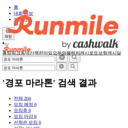
홈
대회 정보
커뮤니티
채팅
홈
팀워크
동네산책
런마일
모두의챌린지
캐시로또
보험
캐시딜
'경포 마라톤' 검색 결과
전체
204
모집 예정
0
모집중
0
모집 마감
8
선착순 모집
0