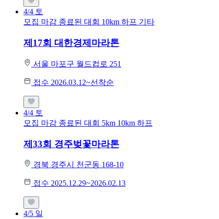
4/4
토
모집 마감
종료된 대회
10km
하프
기타
제17회 대한경제마라톤
서울 마포구 월드컵로 251
접수 2026.03.12~선착순
4/4
토
모집 마감
종료된 대회
5km
10km
하프
제33회 경주벚꽃마라톤
경북 경주시 천군동 168-10
접수 2025.12.29~2026.02.13
4/5
일