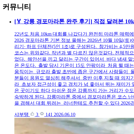
커뮤니티
[🏅 강릉 경포마라톤 완주 후기] 직접 달려본 10
22년도 처음 10km 대회를 나갔다가 완전히 마라톤 매
2026 경포마라톤 기본 정보 올해는 2026년 10월 10일(토
리기· 하프 단체전(5인 1조)로 구성된다. 참가비는 4,
코스는 위와같다. 작년과 별 다르진 않은것같다. 전체적으
었다. 해안선을 끼고 달리는 구간이 있어서 바다 냄새 맡으면
은 온도다. 출발 당시 기온이 15도 안팎이라 처음 뛸 때는
움직이는 규모라 출발 초반에 좁은 구간에서 사람들이 몰
분들이 응원도 열심히 해주셔서 중반 이후 지칠 때 의지가
라 초보자 접근성이 좋고 경치가 넘 좋아서 뛰는 재미가 
은 곳이기도 하다 아쉬운 점은 강릉까지 가는 거리가 수도
숙박하게 된다. 강릉마라톤 중에서 경포마라톤은 코스 난이
을 겸해서 대회 뛰려는 러너한테도 추천할 수 있다 202
샤부탱
3
141
2026.06.10