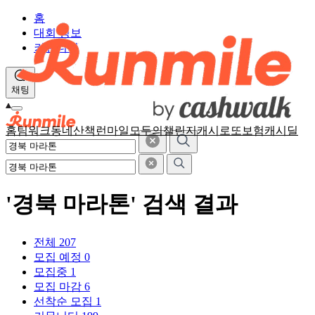
홈
대회 정보
커뮤니티
채팅
홈
팀워크
동네산책
런마일
모두의챌린지
캐시로또
보험
캐시딜
'경북 마라톤' 검색 결과
전체
207
모집 예정
0
모집중
1
모집 마감
6
선착순 모집
1