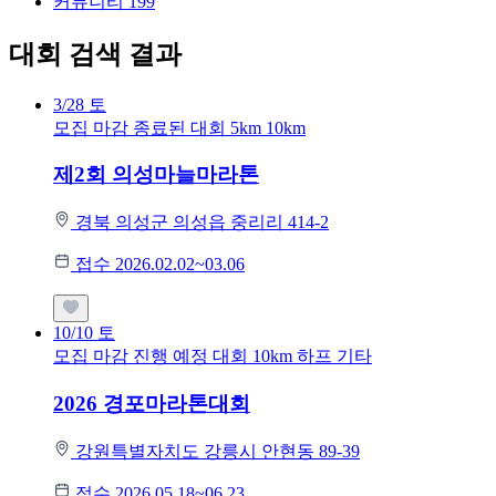
커뮤니티
199
대회 검색 결과
3/28
토
모집 마감
종료된 대회
5km
10km
제2회 의성마늘마라톤
경북 의성군 의성읍 중리리 414-2
접수 2026.02.02~03.06
10/10
토
모집 마감
진행 예정 대회
10km
하프
기타
2026 경포마라톤대회
강원특별자치도 강릉시 안현동 89-39
접수 2026.05.18~06.23