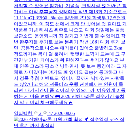
처리할 수 있어요 참가비, 기념품, 편의시설 🎽 2026년 참
가비는 아직 추후공지 상태예요 작년 제18회 기준으로는
11.11km가 3만원, 5km는 일반부 2만원 학생부 1만5천원
이었으니까 이 정도 선에서 크게 안 벗어날 것 같아요 기
념품은 기념 티셔츠 위주로 나오고 대회 당일에는 물품
보관소도 운영되니까 짐 맡기고 가볍게 뛸 수 있어요 작
년 완주자들 후기로 보는 분위기 작년 18회 대회 후기 보
면 공통적으로 나오는 얘기들이 있어요 출발하고 3km
정도까지는 몸이 덜 풀려서 뻣뻣한 느낌이 드는데 그 구
간만 넘기면 페이스가 확 편해진다는 후기가 많아요 부
대 안쪽 코스라 평소 러닝하면서 못 보는 풍경이라 그 자
체로 재미있다는 얘기도 꽤 있어요 결승선 통과하고 나
서 경품 추첨 이벤트도 있어서 끝까지 남아있는 사람들
도 많았다고 해요 셔틀버스 운행 관련해서는 인원이 몰
리면 대기시간이 좀 길어질 수 있으니까 여유있게 이동
하는 게 마음 편해요 🚌 2026 진해마라톤 접수기간 놓치
지 말고 미리 체크해두세요🔥
일십백천
2
47
2026.08.05