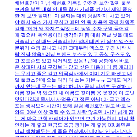
배번호만이 아님 배번호 기록칩 안전핀 보안 팔찌 물품
보관용 봉투 대회 안내물 참가 기념품 여기서 제일 중요
한 게 보안 팔찌!! 이 팔찌는 대회 당일까지 차고 있어
야 해서 숙소 가서 무심코 떼면 안 됨 처음엔 팔찌 채워주
길래 “이거 왜 차지?” 싶었는데 당일 주자 구역 들어갈
때 필요한 확인용이라 생각하면 됨 대회 전날 씻을 때도
거슬리고 잘 때도 거슬리지만 절대 떼면 안 됨^!^ 엑스포
분위기 수령 끝나고 나면 그때부터 엑스포 구경 시작 사
람 진짜 많음// 러닝 브랜드 부스도 있고 공식 굿즈도 있
고 포토존도 있고 먹거리도 있음!! 근데 공항에서 바로
온 상태면 사실 구경보다 앉고 싶은 마음이 더 큼 캐리어
는 무겁고 줄은 길고 입국심사에서 이미 기운 빠졌고 내
일 풀코스인데 오늘 다리 다 쓰는 기분ㅠㅠ 그래도 여기
까지 왔는데 굿즈는 봐야 하니까 공식 티셔츠 구경하고,
이름 찾는 벽 있으면 내 이름도 찾아봄 응 못찾음 이 도넛
맛있다길래 줄서서 사먹음 (그 정돈 아님) 아 글고 엑스
포는 생각보다 시간이 오래 걸림 배번호만 받고 바로 나
와도 30분 이상 걸릴 수 있고 사람 많으면 1시간 넘게 잡
는 게 마음 편함 캐리어가 있으면 보관 가능한지 미리 확
인하는 게 좋고 현금도 조금 챙기는 게 좋음 QR 화면은
미리 캡처해두는 게 좋음 현장에서 데이터 안 터지거나