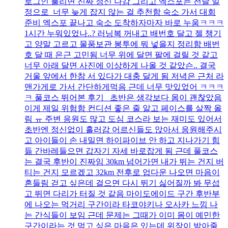
로그인 풀리면 진짜 정신 나감 그리고 엑스포는 전날 일
정으로 너무 늦게 잡지 않는 걸 추천함 숙소 가서 대회
준비 엑스포 끝나고 숙소 도착하자마자 바로 누움ㅋㅋㅋ
1시간 누워있었나..? 러닝복 꺼내고 배번호 달고 젤 챙기
고 양말 고르고 물품보관 봉투에 뭐 넣을지 정리함 배번
호 달 때 은근 고민됨 너무 위에 달면 팔에 걸릴 것 같고
너무 아래 달면 사진에 이상하게 나올 것 같았슨.. 결국
거울 앞에서 한참 서 있다가 대충 달게 됨 저녁은 근처 라
맨가게로 가서 간단하게먹음 근데 너무 맛있었어 ㅋㅋㅋ
ㅋ 풀코스 뛰어본 후기 초반은 생각보다 몸이 괜찮았음
이게 제일 위험함 컨디션 좋은 줄 알고 페이스를 살짝 올
림 ㅠ 주변 응원도 많고 도심 코스라 보는 재미도 있어서
초반엔 정신없이 흘러감 어르신들도 앉아서 응원해주시
고 아이들이 손 내밀면 하이파이브 안 하고 지나가기 힘
듦 간바레들으면 갑자기 자세 바로잡게 됨 근데 풀코스
는 결국 후반이 진짜임 30km 넘어가면 내가 뛰는 건지 버
티는 건지 모르겠고 32km 전후로 업다운 나오면 마음이
흔들림 걷고 싶은데 걸으면 다시 뛰기 싫어질까 봐 무섭
고 뛰면 다리가 터질 것 같음 마이도에이드 구간 후반부
에 나오는 먹거리 구간이라 타코야키나 오사카 느낌 나
는 간식들이 보임 근데 문제는 그때가 이미 몸이 예민한
구간이라는 것 먹고 싶은 마음은 있는데 위장이 받아줄