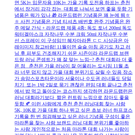
면 5K는 입문자용 10K는 가을 기록 도전용 하프는 춘천
에서 장거리 감각 잡는 대회로 나눠서 보면 좋을 듯함 기
념품은 뭐가 있나 🎁 라운드랩런 기념품은 꽤 눈에 띔ㅎ
ㅎ 사전 기념품은 기념 티셔츠 배번호 완주 기념품은 완
주 메달 간식 + 라운드랩 제품 4종: 독도 토너 200ml 독도
워터겔마스크 자작나무 수분 크림 50ml 자작나무 수분
선 스프레이 이 구성임!!! 혜자마라톤 ㄷㄷ 시상금은 아
래이미지 참고바람! 11월이면 슬슬 아침 공기도 차고 러
닝 후 피부도 건조해지기 쉬운 시즌이라 라운드랩 브랜
드랑 러닝 콘셉트가 꽤 잘 맞는 느낌~? 춘천 대회라 더 좋
은 점 춘천은 가을 러닝이 잘 어울리는 도시임 11월 초
라 너무 덥지 않고 가을 대회 분위기도 살릴 수 있음 장소
가 송암스포츠타운이라 서울이나 수도권 러너들도 당일
치기 또는 1박 2일로 묶기 괜찮은 편임 대회 끝나고 춘천
에서 밥 먹고 돌아오는 코스까지 생각하면 라운드랩런은
러닝 대회라기보다 짧은 런트립 느낌으로 잡아도 좋을
듯함 🍂 이런 사람에게 추천 춘천 러닝대회 찾는 사람
5K, 10K로 가을 대회 하나 뛰고 싶은 초보 러너 하프코스
기록을 한 번 점검해보고 싶은 러너 기념품 구성이 좋은
마라톤을 찾는 사람 브랜드 러닝 대회 분위기를 좋아하
는 사람 개인적으로는 처음 마라톤 대회 나가는 사람이