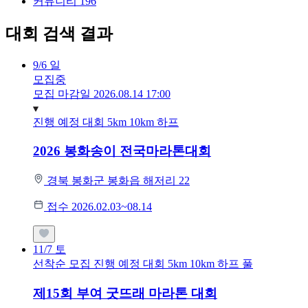
커뮤니티
196
대회 검색 결과
9/6
일
모집중
모집 마감일 2026.08.14 17:00
진행 예정 대회
5km
10km
하프
2026 봉화송이 전국마라톤대회
경북 봉화군 봉화읍 해저리 22
접수 2026.02.03~08.14
11/7
토
선착순 모집
진행 예정 대회
5km
10km
하프
풀
제15회 부여 굿뜨래 마라톤 대회