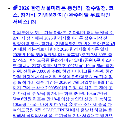
🌈 2026 한경서울마라톤 총정리 | 접수일정, 코
스, 참가비, 기념품까지 (+완주메달 무료각인
서비스)
[3]
여의도에서 뛰는 가을 마라톤 기다리던 러너들 많을 것
같아서 정리해봄 2026 한경서울마라톤 접수 시작 전에
일정이랑 코스, 참가비, 기념품까지 한 번에 모아봤음 🙌
📌 대회 기본정보 대회명: 2026 한경서울마라톤 일시:
2026년 10월 5일(월요일, 대체공휴일) 오전 7시 30분 출
발 장소: 여의도공원 문화의 마당 일대 (공원 6문이 스타
트·피니시 지점) 종목: 하프(21.0975km), 10km, 5km 참가
인원: 선착순 7,000명 주최: 한경미디어그룹 / 주관: 한경
닷컴 한경에서 여는거라 운영이 탄탄할듯ㅎ 🎫 접수 일
정 & 참가비 접수 기간은 2026년 7월 14일부터 9월 14일
까지 근데 선착순 7,000명이라 인원 다 차면 그 전에 조
기 마감될 수 있음 참가비는 하프 8만원, 10km 7만원,
5km 6만원 하프는 만 18세 이상 성인만 신청 가능하고
10km랑 5km는 나이 제한 없음 🧭 코스 소개 세 종목 다
여의도공원 6문 START/FINISH에서 출발함 하프는 출
발해서 국회의사당 쪽 토끼굴을 지나 서강대교 방면으