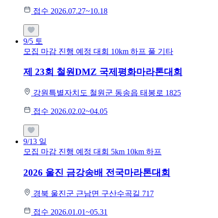
접수 2026.07.27~10.18
9/5
토
모집 마감
진행 예정 대회
10km
하프
풀
기타
제 23회 철원DMZ 국제평화마라톤대회
강원특별자치도 철원군 동송읍 태봉로 1825
접수 2026.02.02~04.05
9/13
일
모집 마감
진행 예정 대회
5km
10km
하프
2026 울진 금강송배 전국마라톤대회
경북 울진군 근남면 구산수곡길 717
접수 2026.01.01~05.31