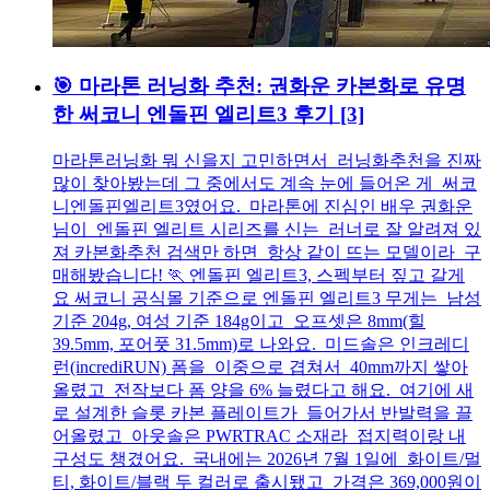
🎯 마라톤 러닝화 추천: 권화운 카본화로 유명
한 써코니 엔돌핀 엘리트3 후기
[3]
마라톤러닝화 뭐 신을지 고민하면서 러닝화추천을 진짜
많이 찾아봤는데 그 중에서도 계속 눈에 들어온 게 써코
니엔돌핀엘리트3였어요. 마라톤에 진심인 배우 권화운
님이 엔돌핀 엘리트 시리즈를 신는 러너로 잘 알려져 있
져 카본화추천 검색만 하면 항상 같이 뜨는 모델이라 구
매해봤습니다! 🏃 엔돌핀 엘리트3, 스펙부터 짚고 갈게
요 써코니 공식몰 기준으로 엔돌핀 엘리트3 무게는 남성
기준 204g, 여성 기준 184g이고 오프셋은 8mm(힐
39.5mm, 포어풋 31.5mm)로 나와요. 미드솔은 인크레디
런(incrediRUN) 폼을 이중으로 겹쳐서 40mm까지 쌓아
올렸고 전작보다 폼 양을 6% 늘렸다고 해요. 여기에 새
로 설계한 슬롯 카본 플레이트가 들어가서 반발력을 끌
어올렸고 아웃솔은 PWRTRAC 소재라 접지력이랑 내
구성도 챙겼어요. 국내에는 2026년 7월 1일에 화이트/멀
티, 화이트/블랙 두 컬러로 출시됐고 가격은 369,000원이