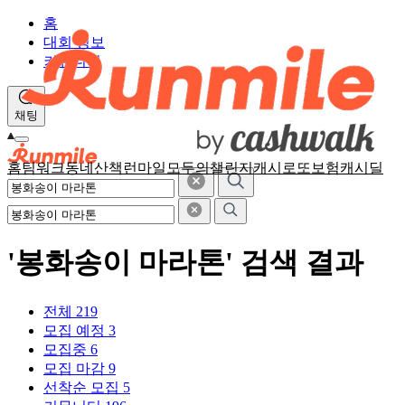
홈
대회 정보
커뮤니티
채팅
홈
팀워크
동네산책
런마일
모두의챌린지
캐시로또
보험
캐시딜
'봉화송이 마라톤' 검색 결과
전체
219
모집 예정
3
모집중
6
모집 마감
9
선착순 모집
5