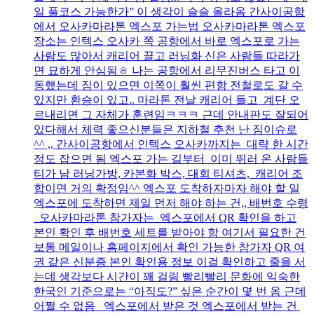
일 풀코스 가능한가” 이 생각이 슬슬 올라옴 간사이공항
에서 오사카마라톤 엑스포 가는법 오사카마라톤 엑스포
장소는 인텍스 오사카 쪽 공항에서 바로 엑스포로 가는
사람도 많아서 캐리어 끌고 러닝화 신은 사람들 따라가
면 묘하게 안심됨ㅎ 나는 공항에서 리무진버스 타고 이
동했는데 짐이 있으면 이쪽이 훨씬 편함 전철로도 갈 수
있지만 환승이 있고.. 마라톤 전날 캐리어 들고 계단 오
르내리면 그 자체가 훈련임ㅋㅋㅋ 근데 안내판도 잘되어
있다해서 체력 좋으신분들은 지하철 추천 난 짐이슈로
^^ ,, 간사이공항에서 인텍스 오사카까지는 대략 한 시간
정도 잡으면 됨 엑스포 가는 길부터 이미 뛰러 온 사람들
티가 남 러닝가방, 카본화 박스, 대회 티셔츠, 캐리어 조
합이면 거의 확정임^^ 엑스포 도착하자마자 해야 할 일
엑스포에 도착하면 제일 먼저 해야 하는 건,, 배번호 수령
오사카마라톤 참가자는 엑스포에서 QR 확인을 하고
본인 확인 후 배번호 세트를 받아야 함 여기서 필요한 건
보통 메일이나 홈페이지에서 확인 가능한 참가자 QR 여
권 같은 신분증 본인 확인용 정보 이걸 확인하고 줄을 서
는데 생각보다 시간이 꽤 걸림 빨리빨리 문화에 익숙한
한국인 기준으로는 “아직도?” 싶은 순간이 몇 번 옴 근데
어쩔 수 없음 엑스포에서 받은 것 엑스포에서 받는 건