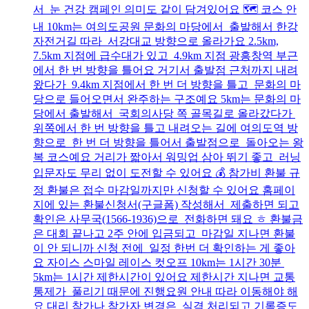
서 눈 건강 캠페인 의미도 같이 담겨있어요 🗺️ 코스 안
내 10km는 여의도공원 문화의 마당에서 출발해서 한강
자전거길 따라 서강대교 방향으로 올라가요 2.5km,
7.5km 지점에 급수대가 있고 4.9km 지점 광흥창역 부근
에서 한 번 방향을 틀어요 거기서 출발점 근처까지 내려
왔다가 9.4km 지점에서 한 번 더 방향을 틀고 문화의 마
당으로 들어오면서 완주하는 구조예요 5km는 문화의 마
당에서 출발해서 국회의사당 쪽 골목길로 올라갔다가
위쪽에서 한 번 방향을 틀고 내려오는 길에 여의도역 방
향으로 한 번 더 방향을 틀어서 출발점으로 돌아오는 왕
복 코스예요 거리가 짧아서 워밍업 삼아 뛰기 좋고 러닝
입문자도 무리 없이 도전할 수 있어요 💰 참가비 환불 규
정 환불은 접수 마감일까지만 신청할 수 있어요 홈페이
지에 있는 환불신청서(구글폼) 작성해서 제출하면 되고
확인은 사무국(1566-1936)으로 전화하면 돼요 ㅎ 환불금
은 대회 끝나고 2주 안에 입금되고 마감일 지나면 환불
이 안 되니까 신청 전에 일정 한번 더 확인하는 게 좋아
요 자이스 스마일 레이스 컷오프 10km는 1시간 30분
5km는 1시간 제한시간이 있어요 제한시간 지나면 교통
통제가 풀리기 때문에 진행요원 안내 따라 이동해야 해
요 대리 참가나 참가자 변경은 실격 처리되고 기록증도