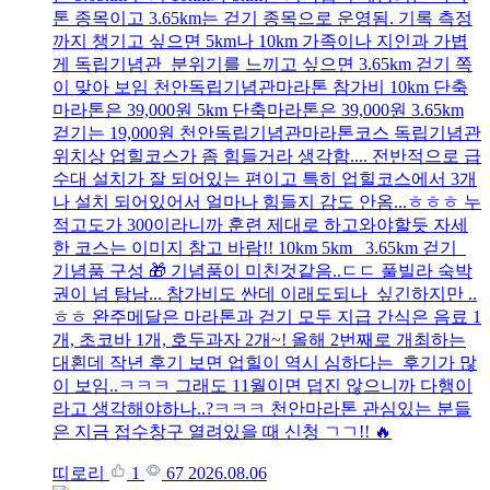
톤 종목이고 3.65km는 걷기 종목으로 운영됨. 기록 측정
까지 챙기고 싶으면 5km나 10km 가족이나 지인과 가볍
게 독립기념관 분위기를 느끼고 싶으면 3.65km 걷기 쪽
이 맞아 보임 천안독립기념관마라톤 참가비 10km 단축
마라톤은 39,000원 5km 단축마라톤은 39,000원 3.65km
걷기는 19,000원 천안독립기념관마라톤코스 독립기념관
위치상 업힐코스가 좀 힘들거라 생각함.... 전반적으로 급
수대 설치가 잘 되어있는 편이고 특히 업힐코스에서 3개
나 설치 되어있어서 얼마나 힘들지 감도 안옴...ㅎㅎㅎ 누
적고도가 300이라니까 훈련 제대로 하고와야할듯 자세
한 코스는 이미지 참고 바람!! 10km 5km 3.65km 걷기
기념품 구성 🎁 기념품이 미친것같음..ㄷㄷ 풀빌라 숙박
권이 넘 탐남... 참가비도 싼데 이래도되나 싶긴하지만 ..
ㅎㅎ 완주메달은 마라톤과 걷기 모두 지급 간식은 음료 1
개, 초코바 1개, 호두과자 2개~! 올해 2번째로 개최하는
대횐데 작년 후기 보면 업힐이 역시 심하다는 후기가 많
이 보임..ㅋㅋㅋ 그래도 11월이면 덥진 않으니까 다행이
라고 생각해야하나..?ㅋㅋㅋ 천안마라톤 관심있는 분들
은 지금 접수창구 열려있을 때 신청 ㄱㄱ!! 🔥
띠로리
1
67
2026.08.06