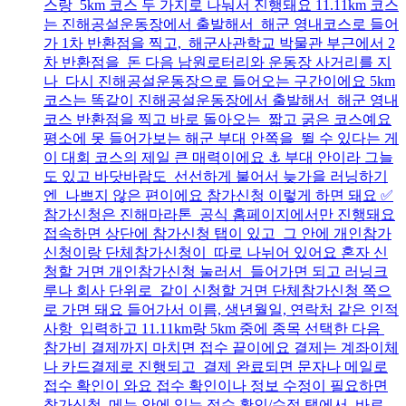
스랑 5km 코스 두 가지로 나눠서 진행돼요 11.11km 코스
는 진해공설운동장에서 출발해서 해군 영내코스로 들어
가 1차 반환점을 찍고, 해군사관학교 박물관 부근에서 2
차 반환점을 돈 다음 남원로터리와 운동장 사거리를 지
나 다시 진해공설운동장으로 들어오는 구간이에요 5km
코스는 똑같이 진해공설운동장에서 출발해서 해군 영내
코스 반환점을 찍고 바로 돌아오는 짧고 굵은 코스예요
평소에 못 들어가보는 해군 부대 안쪽을 뛸 수 있다는 게
이 대회 코스의 제일 큰 매력이에요 ⚓ 부대 안이라 그늘
도 있고 바닷바람도 선선하게 불어서 늦가을 러닝하기
엔 나쁘지 않은 편이에요 참가신청 이렇게 하면 돼요 ✅
참가신청은 진해마라톤 공식 홈페이지에서만 진행돼요
접속하면 상단에 참가신청 탭이 있고 그 안에 개인참가
신청이랑 단체참가신청이 따로 나뉘어 있어요 혼자 신
청할 거면 개인참가신청 눌러서 들어가면 되고 러닝크
루나 회사 단위로 같이 신청할 거면 단체참가신청 쪽으
로 가면 돼요 들어가서 이름, 생년월일, 연락처 같은 인적
사항 입력하고 11.11km랑 5km 중에 종목 선택한 다음
참가비 결제까지 마치면 접수 끝이에요 결제는 계좌이체
나 카드결제로 진행되고 결제 완료되면 문자나 메일로
접수 확인이 와요 접수 확인이나 정보 수정이 필요하면
참가신청 메뉴 안에 있는 접수 확인/수정 탭에서 바로