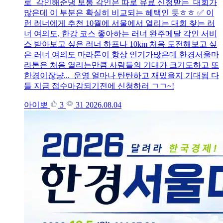
로 각인해준댕 보통 각인은 따로 유료 신청받는 대회가
많은데 이 부분은 확실히 비교되는 혜택인 듯ㅎㅎ ✅ 이
런 러너에게 추천 10월에 서울에서 열리는 대회 찾는 러
너 여의도, 한강 코스 좋아하는 러너 완주메달 각인 서비
스 받아보고 싶은 러너 하프나 10km 처음 도전해보고 싶
은 러너 여의도 마라톤이 항상 인기가많은데 한경서울마
라톤은 처음 열리는만큼 사람들의 기대가 크기도하고 또
한경이잖냥... 운영 얼마나 탄탄하고 재밌을지 기대됨 다
들 지금 접수마감되기전에 신청하러 ㄱㄱ~!
아이뽀
3
31
2026.08.04