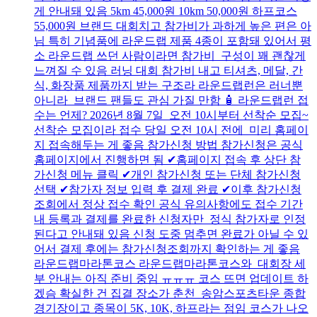
게 안내돼 있음 5km 45,000원 10km 50,000원 하프코스
55,000원 브랜드 대회치고 참가비가 과하게 높은 편은 아
님 특히 기념품에 라운드랩 제품 4종이 포함돼 있어서 평
소 라운드랩 쓰던 사람이라면 참가비 구성이 꽤 괜찮게
느껴질 수 있음 러닝 대회 참가비 내고 티셔츠, 메달, 간
식, 화장품 제품까지 받는 구조라 라운드랩런은 러너뿐
아니라 브랜드 팬들도 관심 가질 만함 🧴 라운드랩런 접
수는 언제? 2026년 8월 7일 오전 10시부터 선착순 모집~
선착순 모집이라 접수 당일 오전 10시 전에 미리 홈페이
지 접속해두는 게 좋음 참가신청 방법 참가신청은 공식
홈페이지에서 진행하면 됨 ✔홈페이지 접속 후 상단 참
가신청 메뉴 클릭 ✔개인 참가신청 또는 단체 참가신청
선택 ✔참가자 정보 입력 후 결제 완료 ✔이후 참가신청
조회에서 정상 접수 확인 공식 유의사항에도 접수 기간
내 등록과 결제를 완료한 신청자만 정식 참가자로 인정
된다고 안내돼 있음 신청 도중 멈추면 완료가 아닐 수 있
어서 결제 후에는 참가신청조회까지 확인하는 게 좋음
라운드랩마라톤코스 라운드랩마라톤코스와 대회장 세
부 안내는 아직 준비 중임 ㅠㅠㅠ 코스 뜨면 업데이트 하
겠슴 확실한 건 집결 장소가 춘천 송암스포츠타운 종합
경기장이고 종목이 5K, 10K, 하프라는 점임 코스가 나오