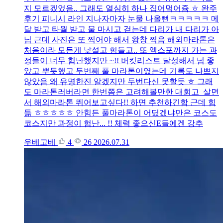
지 모르겠었음.. 그래도 열심히 하나 집어먹어쥼 ㅎ 완주
후기 피니시 라인 지나자마자 눈물 나올뻔ㅋㅋㅋㅋㅋ 메
달 받고 타월 받고 물 마시고 걷는데 다리가 내 다리가 아
님 근데 사진은 또 찍어야 해서 왕창 찍음 해외마라톤은
처음이라 모든게 낯설고 힘들고.. 또 엑스포까지 가는 과
정들이 너무 험난했지만 ~!! 버킷리스트 달성해서 넘 좋
았고 뿌듯했고 두번째 풀 마라톤이였는데 기록도 나쁘지
않았음 왜 유명한진 알겠지만 두번다신 못할듯 ㅎ 그래
도 마라톤러버라면 한번쯤은 고려해볼만한 대회고 살면
서 해외마라톤 뛰어보고싶다!! 하면 추천하긴함 근데 힘
듦 ㅎㅎㅎㅎㅎ 안힘든 풀마라톤이 어딨겠냐만은 코스도
코스지만 과정이 험난... !! 체력 좋으신E들에겐 강추
우베고베
4
26
2026.07.31