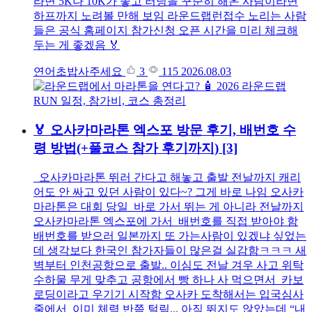
라면 5K나 10K가 좋고 러닝을 꾸준히 해온 사람이라면
하프까지 노려볼 만해 보임 라운드랩런접수 노리는 사람
들은 공식 홈페이지 참가신청 오픈 시간을 미리 체크해
두는 게 좋겠음 🏅
연어초밥사주세요
3
115
2026.08.03
🏅 오사카마라톤 엑스포 방문 후기, 배번호 수
령 방법(+풀코스 참가 후기까지)
[3]
오사카마라톤 뛰러 간다고 해놓고 출발 전날까지 캐리
어도 안 싸고 있던 사람이 있다~? 그게 바로 나임 오사카
마라톤은 대회 당일 바로 가서 뛰는 게 아니라 전날까지
오사카마라톤 엑스포에 가서 배번호를 직접 받아야 함
배번호를 받으러 일본까지 또 가는사람이 있겠냐 싶었는
데 생각보다 한국인 참가자들이 많은걸 실감함ㅋㅋㅋ 새
벽부터 인천공항으로 출발.. 이심도 전날 겨우 사고 위탁
수하물 무게 맞추고 공항에서 빵 하나 사 먹으면서 카보
로딩이라고 우기기 시작함 오사카 도착해서는 입국심사
줄에서 이미 체력 반쯤 털림... 아직 뛰지도 않았는데 “내