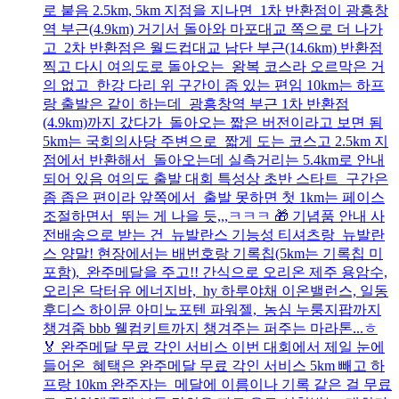
로 붙음 2.5km, 5km 지점을 지나면 1차 반환점이 광흥창
역 부근(4.9km) 거기서 돌아와 마포대교 쪽으로 더 나가
고 2차 반환점은 월드컵대교 남단 부근(14.6km) 반환점
찍고 다시 여의도로 돌아오는 왕복 코스라 오르막은 거
의 없고 한강 다리 위 구간이 좀 있는 편임 10km는 하프
랑 출발은 같이 하는데 광흥창역 부근 1차 반환점
(4.9km)까지 갔다가 돌아오는 짧은 버전이라고 보면 됨
5km는 국회의사당 주변으로 짧게 도는 코스고 2.5km 지
점에서 반환해서 돌아오는데 실측거리는 5.4km로 안내
되어 있음 여의도 출발 대회 특성상 초반 스타트 구간은
좀 좁은 편이라 앞쪽에서 출발 못하면 첫 1km는 페이스
조절하면서 뛰는 게 나을 듯,,,ㅋㅋㅋ 🎁 기념품 안내 사
전배송으로 받는 건 뉴발란스 기능성 티셔츠랑 뉴발란
스 양말! 현장에서는 배번호랑 기록칩(5km는 기록칩 미
포함), 완주메달을 주고!! 간식으로 오리온 제주 용암수,
오리온 닥터유 에너지바, hy 하루야채 이온밸런스, 일동
후디스 하이뮨 아미노포텐 파워젤, 농심 누룽지팝까지
챙겨줌 bbb 웰컴키트까지 챙겨주는 퍼주는 마라톤...ㅎ
🏅 완주메달 무료 각인 서비스 이번 대회에서 제일 눈에
들어온 혜택은 완주메달 무료 각인 서비스 5km 빼고 하
프랑 10km 완주자는 메달에 이름이나 기록 같은 걸 무료