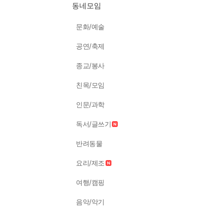
동네모임
문화/예술
공연/축제
종교/봉사
친목/모임
인문/과학
독서/글쓰기
반려동물
요리/제조
여행/캠핑
음악/악기