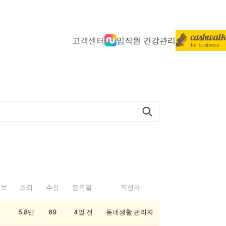
고객센터
임직원 건강관리
정보
조회
추천
등록일
작성자
5.8만
69
4일 전
동네생활 관리자