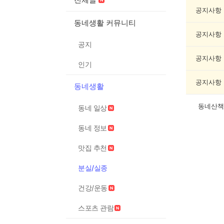
실/
실
공지사항
종
동네생활 커뮤니티
게
공지사항
시
공지
글
목
공지사항
인기
록
공지사항
동네생활
동네산책
동네 일상
동네 정보
맛집 추천
분실/실종
건강/운동
스포츠 관람