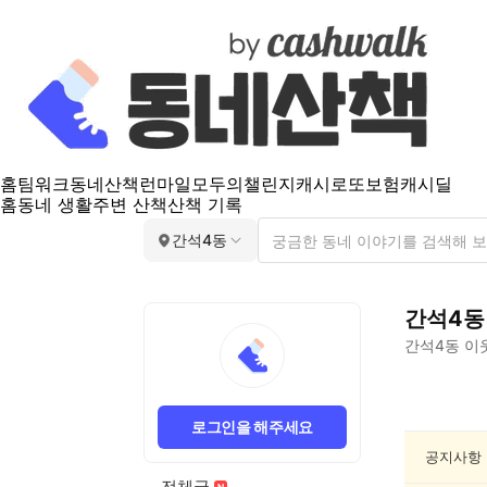
홈
팀워크
동네산책
런마일
모두의챌린지
캐시로또
보험
캐시딜
홈
동네 생활
주변 산책
산책 기록
간석4동
간석4동
간석4동
이
간
석
로그인을 해주세요
4
동
공지사항
분
전체글