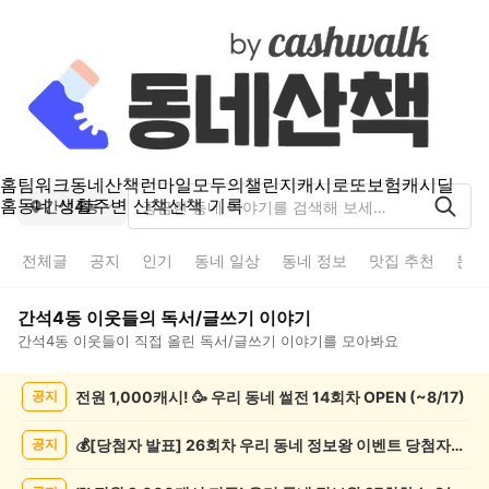
홈
팀워크
동네산책
런마일
모두의챌린지
캐시로또
보험
캐시딜
홈
동네 생활
주변 산책
산책 기록
간석4동
전체글
공지
인기
동네 일상
동네 정보
맛집 추천
분실
간석4동
이웃들의
독서/글쓰기
이야기
간석4동
이웃들이 직접 올린
독서/글쓰기
이야기를 모아봐요
간
전원 1,000캐시! 🥳 우리 동네 썰전 14회차 OPEN (~8/17)
공지
석
4
동
💰[당첨자 발표] 26회차 우리 동네 정보왕 이벤트 당첨자를 발표합니다!
공지
독
서/