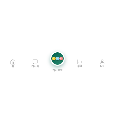
7
21
42
홈
캐시톡
통계
MY
캐시로또