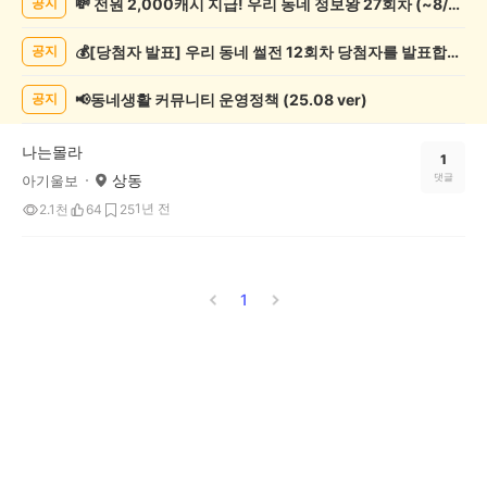
💸 전원 2,000캐시 지급! 우리 동네 정보왕 27회차 (~8/10)
공지
글
쓰
💰[당첨자 발표] 우리 동네 썰전 12회차 당첨자를 발표합니다!
공지
기
게
시
📢동네생활 커뮤니티 운영정책 (25.08 ver)
공지
글
목
나는몰라
록
1
상동
댓글
아기울보
1년 전
2.1천
64
25
1