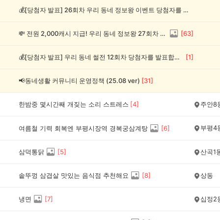
💰[당첨자 발표] 26회차 우리 동네 정보왕 이벤트 당첨자를 발표합니다!
💸 전원 2,000캐시 지급! 우리 동네 정보왕 27회차 (~8/10)
[
63
]
💰[당첨자 발표] 우리 동네 썰전 12회차 당첨자를 발표합니다!
[
1
]
📢동네생활 커뮤니티 운영정책 (25.08 ver)
[
31
]
한밤중 몇시간째 개짖는 소리 스트레스
[
4
]
주안8
부평4
여름철 기력 회복엔 부평시장역 경복궁삼계탕
[
6
]
삼덕통닭
[
5
]
산곡1
솥뚜껑 삼겹살 맛있는 음식점 추천해요
[
8
]
상동
냉면
[
7
]
십정2