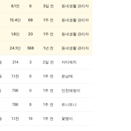
8.1천
6
3일 전
동네생활 관리자
15.4만
68
1주 전
동네생활 관리자
1.8만
20
1주 전
동네생활 관리자
24.1만
568
1년 전
동네생활 관리자
동
214
3
2일 전
지티에치
동
1.1천
6
1주 전
윤남매
동
796
0
1주 전
인천돼랑이
786
8
1주 전
트니트니
동
1.1천
19
1주 전
꽃탱이