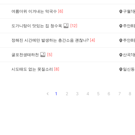
여름더위 이겨내는 막국수
[
6
]
구월1
도가니탕이 맛있는 집 청수옥
[
12
]
주안8
정해진 시간에만 발생하는 층간소음 괜찮나?
[
4
]
주안8
굴포천생태하천
[
5
]
산곡1
시도때도 없는 못질소리
[
8
]
일신동
1
2
3
4
5
6
7
8