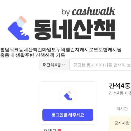
홈
팀워크
동네산책
런마일
모두의챌린지
캐시로또
보험
캐시딜
홈
동네 생활
주변 산책
산책 기록
간석4동
간석4동
간석4동
이웃
간
게시판
석
로그인을 해주세요
4
동
공지사항
인
전체글