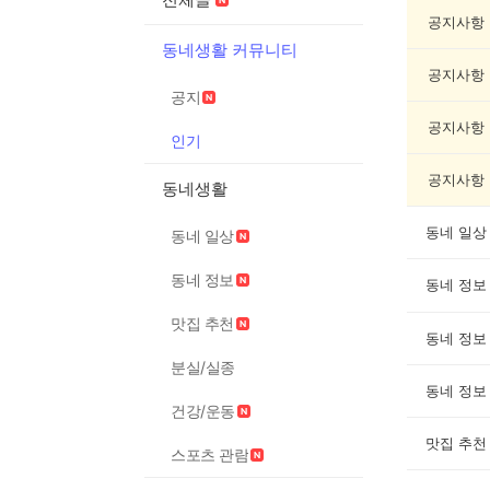
기
글
공지사항
게
동네생활 커뮤니티
시
공지사항
글
공지
목
록
공지사항
인기
공지사항
동네생활
동네 일상
동네 일상
동네 정보
동네 정보
맛집 추천
동네 정보
분실/실종
동네 정보
건강/운동
맛집 추천
스포츠 관람