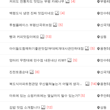
커피도 전통차도 맛있는 부평 카페나무
[
4
]
부평4
백령도식 냉면 진짜 맛집이네요
[
4
]
만수6
투썸플레이스 부평산곡위브점
[
5
]
산곡1
빵과 커피맛집이에요
[
13
]
상동
아이들도함께하기좋은맛집!부대찌개대사관인하대점
[
5
]
용현5
엉터리 무한대패 만수점 내돈내산 리뷰!!
[
5
]
만수6
진천토종순대
[
6
]
산곡1
복도식아파트현관앞 우산펼쳐놓는거 어떻게 생각하나요?
[
14
]
용현5
마트에 있는 쇼핑카트에는 몇살까지 탈수 있는가?
[
5
]
주안8
김밥 맛집 소개합니다
[
12
]
상동