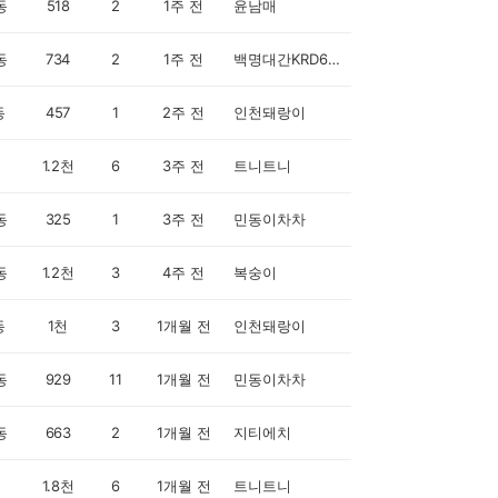
동
518
2
1주 전
윤남매
동
734
2
1주 전
백명대간KRD6GXZ
동
457
1
2주 전
인천돼랑이
1.2천
6
3주 전
트니트니
동
325
1
3주 전
민동이차차
동
1.2천
3
4주 전
복숭이
동
1천
3
1개월 전
인천돼랑이
동
929
11
1개월 전
민동이차차
동
663
2
1개월 전
지티에치
1.8천
6
1개월 전
트니트니