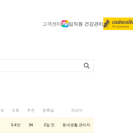
고객센터
임직원 건강관리
정보
조회
추천
등록일
작성자
3.4만
34
2일 전
동네생활 관리자