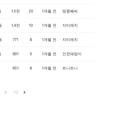
동
1.5천
20
1개월 전
땅콩쎄씨
동
1.4천
10
1개월 전
지티에치
동
771
8
1개월 전
지티에치
동
991
5
1개월 전
인천돼랑이
651
8
1개월 전
트니트니
9
10