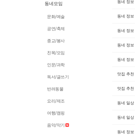
동네 정보
동네모임
동네 정보
문화/예술
공연/축제
동네 정보
종교/봉사
동네 정보
친목/모임
동네 정보
인문/과학
맛집 추천
독서/글쓰기
맛집 추천
반려동물
요리/제조
동네 일상
여행/캠핑
동네 일상
음악/악기
동네 정보