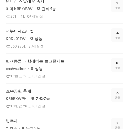
원미산 진달래꽃 축제
2
간석3동
댓글
미미 KREKAVW
4개월 전
251
1
0
떡볶이페스티벌
4
상동
댓글
KRDLD1TW
9개월 전
350
5
3
반려동물과 함께하는 토크콘서트
0
상동
댓글
cashwalker
1년 전
1.2천
24
13
호수공원 축제
5
가좌2동
댓글
KR9EXWPH
1년 전
1.3천
26
10
빚축제
2
용현5동
댓글
김경숙