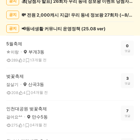
💰[당첨자 발표] 26회차 우리 동네 정보왕 이벤트 당첨자를 발표합니다!
공지
축
제
💸 전원 2,000캐시 지급! 우리 동네 정보왕 27회차 (~8/10)
공지
게
시
글
📢동네생활 커뮤니티 운영정책 (25.08 ver)
공지
목
록
5월축제
0
부개3동
댓글
☆이랑
3개월 전
289
2
1
벚꽃축제
3
산곡3동
댓글
잘살기
4개월 전
208
4
0
인천대공원 벚꽃축제
7
만수5동
댓글
걸어요^^
4개월 전
275
1
0