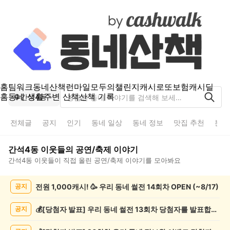
홈
팀워크
동네산책
런마일
모두의챌린지
캐시로또
보험
캐시딜
홈
동네 생활
주변 산책
산책 기록
간석4동
전체글
공지
인기
동네 일상
동네 정보
맛집 추천
분실
간석4동
이웃들의
공연/축제
이야기
간석4동
이웃들이 직접 올린
공연/축제
이야기를 모아봐요
간
전원 1,000캐시! 🥳 우리 동네 썰전 14회차 OPEN (~8/17)
공지
석
4
동
💰[당첨자 발표] 우리 동네 썰전 13회차 당첨자를 발표합니다!
공지
공
연/